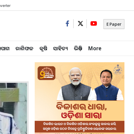
verter
E Paper
ିପାଗ
ରାଶିଫଳ
କୃଷି
ସାହିତ୍ୟ
ଭିଡ଼ିଓ
More