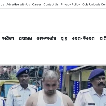
 Us
Advertise With Us
Career
Contact Us
Privacy Policy
Odia Unicode Con
ବାଣିଜ୍ୟ
ଅପରାଧ
ଜୀବନଚର୍ଯ୍ୟା
ସ୍ୱାସ୍ଥ
ଦେଶ- ବିଦେଶ
ପାଣ