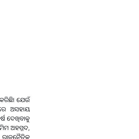
 କରିଛି। ଯେଉଁ
ାରେ ଅସହାୟ
୍ଷ ଦେଖିବାକୁ
ମିମ ଅହମ୍ମଦ,
ବଂ ରାଜନୈତିକ