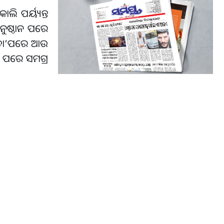
ଲି ପର୍ୟ୍ୟନ୍ତ
ନୁଷ୍ଠାନ ପରେ
, ତା’ପରେ ଆଉ
ହା ପରେ ସମଗ୍ର