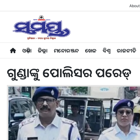
About
ଓଡ଼ିଶା
ଜିଲ୍ଲା
ମନୋରଞ୍ଜନ
ଖେଳ
ବିଶ୍ବ
ରାଜନୀତି
ଗୁଣ୍ଡାଙ୍କୁ ପୋଲିସର ପରେଡ୍