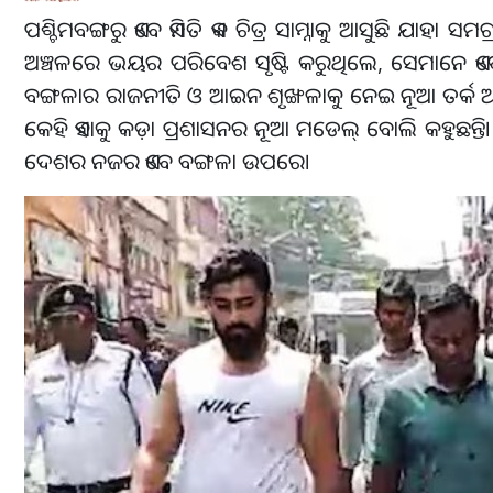
ପଶ୍ଚିମବଙ୍ଗରୁ ଏବେ ଏମିତି ଏକ ଚିତ୍ର ସାମ୍ନାକୁ ଆସୁଛି ଯାହ
ଅଞ୍ଚଳରେ ଭୟର ପରିବେଶ ସୃଷ୍ଟି କରୁଥିଲେ, ସେମାନେ ଏବ
ବଙ୍ଗଳାର ରାଜନୀତି ଓ ଆଇନ ଶୃଙ୍ଖଳାକୁ ନେଇ ନୂଆ ତର୍କ ଆର
କେହି ଏହାକୁ କଡ଼ା ପ୍ରଶାସନର ନୂଆ ମଡେଲ୍ ବୋଲି କହୁଛନ୍ତି।
ଦେଶର ନଜର ଏବେ ବଙ୍ଗଳା ଉପରେ।