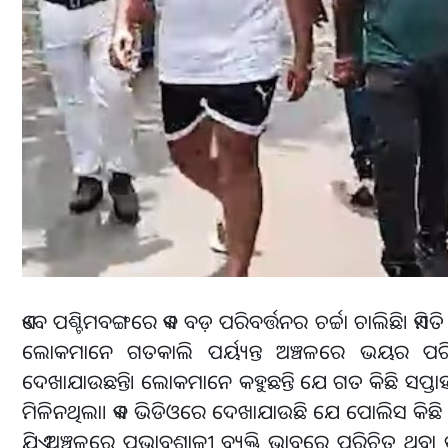
ଏବେ ପଶ୍ଚିମବଙ୍ଗରେ ଏକ ବଡ଼ ପରିବର୍ତ୍ତନର ଚର୍ଚ୍ଚା ଚାଲିଛି। 
ଲୋକମାନେ ଗତକାଲି ପର୍ୟ୍ୟନ୍ତ ଅଞ୍ଚଳରେ ଭୟର ପର
ଦେଖାଯାଉଛନ୍ତି। ଲୋକମାନେ କହୁଛନ୍ତି ଯେ ଗତ କିଛି ସପ୍ତାହ
ମିଳିନଥିଲା। ଏକ ଭିଡିଓରେ ଦେଖାଯାଉଛି ଯେ ପୋଲିସ କିଛି ଅ
ଯିଏ ଅଞ୍ଚଳରେ ପ୍ରଭାବଶାଳୀ ବ୍ୟକ୍ତି ଭାବରେ ପରିଚିତ ଥିବ