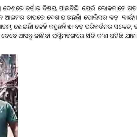
ା ସମଗ୍ର ଦେଶରେ ଚର୍ଚ୍ଚାର ବିଷୟ ପାଲଟିଛି। ଯେଉଁ ଲୋକମାନେ ଗତକା
େ ଆଇନର ଚାପରେ ଦେଖାଯାଉଛନ୍ତି। ପୋଲିସର କଡ଼ା କାର୍ୟ୍ୟା
ମ୍ଭ ହୋଇଛି। କେହି କହୁଛନ୍ତି ଏହା ବଡ଼ ପରିବର୍ତ୍ତନର ସଙ୍କେତ
 ତେବେ ଆସନ୍ତୁ ଜାଣିବା ପଶ୍ଚିମବଙ୍ଗରେ ଏମିତି କ’ଣ ଘଟିଛି ଯା