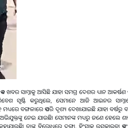
ଏମିତି ଏକ ଖବର ସାମ୍ନାକୁ ଆସିଛି ଯାହା ସମଗ୍ର ଦେଶର ଧ୍ୟାନ ଆକର୍ଷଣ
ିବେଶ ସୃଷ୍ଟି କରୁଥିଲେ, ସେମାନେ ଆଜି ଆଇନର ସାମ୍ନ
 ମଧ୍ୟରେ ବଙ୍ଗଳାରେ ଏପରି ଦୃଶ୍ୟ ଦେଖାଯାଇଛି ଯାହା ବର୍ଷରୁ ବର
ଭିଯୁକ୍ତଙ୍କୁ ନେଇ ଯାଉଛି। ସେମାନଙ୍କ ମଧ୍ୟରୁ ଜଣେ ହେଲେ ଶା
ା କୁହାଯାଉଛି। ତାଙ୍କ ବିରୋଧରେ ଦଙ୍ଗା, ହିଂସାକୁ ଉସକାଇବା ଏ