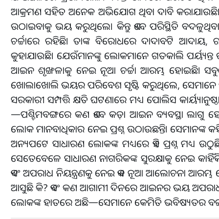
ଆକ୍ରମଣ ସହିତ ଅନେକ ଅଭିଯୋଗ ଥିବା ଦାବି କରାଯାଉଛି। ସ
ଉଠାଇବାକୁ ଭୟ କରୁଥିଲେ। କିନ୍ତୁ ଏବେ ପରିସ୍ଥିତି ବଦଳୁଥ
ଚର୍ଚ୍ଚାରେ ରହିଛି। ତାଙ୍କ ବିରୋଧରେ ଦାଦାବଟି ଆଦାୟ, 
କୁହାଯାଉଛି। ଯେଉଁମାନଙ୍କୁ ଲୋକମାନେ ଗତକାଲି ପର୍ୟ୍ୟନ୍
ଆଇନ ଶୃଙ୍ଖଳାକୁ ନେଇ ନୂଆ ଚର୍ଚ୍ଚା ଆରମ୍ଭ ହୋଇଛି। ସବୁ
ଖୋଲାଖୋଲି ଭୟର ପରିବେଶ ସୃଷ୍ଟି କରୁଥିଲେ, ସେମାନେ ଏବ
ସରକାରୀ ସମ୍ପତ୍ତି କ୍ଷତି ଘଟଣାରେ ମଧ୍ୟ ପୋଲିସ କାର୍ୟ୍ୟାନୁଷ
—ପଶ୍ଚିମବଙ୍ଗରେ କଣ ଏବେ କଡ଼ା ଆଇନ ବ୍ୟବସ୍ଥା ଲାଗୁ ହେଉଛି
ଲୋକ ମାନବାଧିକାର ନେଇ ପ୍ରଶ୍ନ ଉଠାଉଛନ୍ତି। ସେମାନଙ୍କ 
ଅନ୍ୟପଟେ ସାଧାରଣ ଲୋକଙ୍କ ମଧ୍ୟରେ ଏହି ପ୍ରଶ୍ନ ମଧ୍ୟ 
ସେତେବେଳେ ସାଧାରଣ ନାଗରିକଙ୍କ ସୁରକ୍ଷାକୁ ନେଇ କାହିଁକି 
ଏବଂ ଅପରାଧ ନିୟନ୍ତ୍ରଣକୁ ନେଇ ଏକ ନୂଆ ଆଲୋଚନା ଆରମ୍ଭ ହୋଇ
ଆସୁଛି କି? ଏବଂ କଣ ଆଗାମୀ ଦିନରେ ଆଇନର ଭୟ ଅପରାଧୀମାନ
ଲୋକଙ୍କ ହାତରେ ଅଛି—ସେମାନେ କେମିତି ଭବିଷ୍ୟତର ବଙ୍ଗଳା 