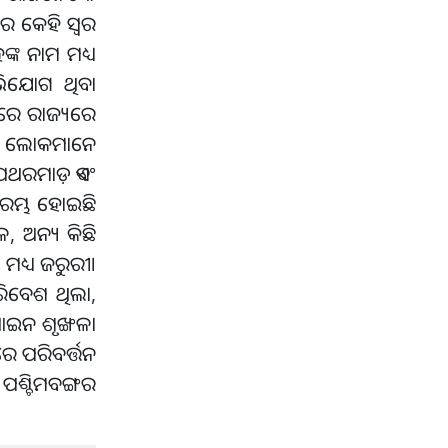
େ କେହି ସ୍ୱର
୍କ ନାମ ମଧ୍ୟ
ଅଭିଯୋଗ ଥିବା
ପରେ ରାଜ୍ୟରେ
େଉଁ ଲୋକମାନେ
ପଥରମାଡ଼ ଏବଂ
 ଆରମ୍ଭ ହୋଇଛି
େ, ଅନ୍ୟ କିଛି
ମଧ୍ୟ ଜରୁରୀ।
ରିବେଶ ଥିଲା,
ଆଇନ ଶୃଙ୍ଖଳା
େ ପରିବର୍ତ୍ତନ
ପଶ୍ଚିମବଙ୍ଗର