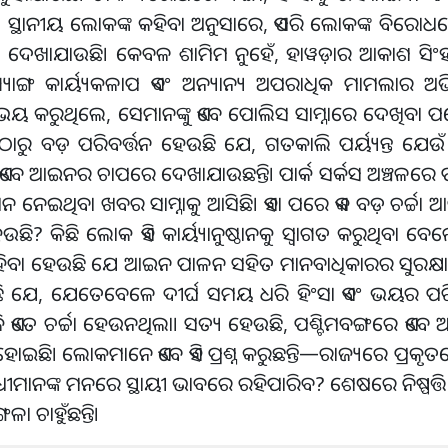
୍ଥାନୀୟ ଲୋକଙ୍କ କହିବା ଅନୁସାରେ, ଏପରି ଲୋକଙ୍କ ବିରୋଧର
ିବା ଦେଖାଯାଉଛି। କେବଳ ଶାମିମ ନୁହେଁ, ହାୱଡ଼ାର ଆକାଶ ସିଂହଙ
ଗ୍ୟାଙ୍ଗ କାର୍ୟ୍ୟକଳାପ ଏବଂ ଅନ୍ୟାନ୍ୟ ଅପରାଧିକ ମାମଲାର 
ତ ଭୟ କରୁଥିଲେ, ସେମାନଙ୍କୁ ଏବେ ପୋଲିସ ସାମ୍ନାରେ ଦେଖିବା 
ଠାରୁ ବଡ଼ ପରିବର୍ତ୍ତନ ହେଉଛି ଯେ, ଗତକାଲି ପର୍ୟ୍ୟନ୍ତ ଯ
େ ଆଇନର ଚାପରେ ଦେଖାଯାଉଛନ୍ତି। ପାର୍କ ସର୍କସ ଅଞ୍ଚଳରେ 
୍ଠାନ ନେଇଥିବା ଖବର ସାମ୍ନାକୁ ଆସିଛି। ଏହା ପରେ ଏକ ବଡ଼ ଚର୍ଚ୍ଚା
? କିଛି ଲୋକ ଏହି କାର୍ୟ୍ୟାନୁଷ୍ଠାନକୁ ସ୍ୱାଗତ କରୁଥିବା ବେଳ
କହିବା ହେଉଛି ଯେ ଆଇନ ପାଳନ ସହିତ ମାନବାଧିକାରର ସୁରକ୍ଷା 
ଉଠୁଛି ଯେ, ଯେତେବେଳେ ଦୀର୍ଘ ସମୟ ଧରି ହିଂସା ଏବଂ ଭୟର ପ
ଏତେ ଚର୍ଚ୍ଚା ହେଉନଥିଲା। ସତ୍ୟ ହେଉଛି, ପଶ୍ଚିମବଙ୍ଗରେ ଏବେ 
ଛି। ଲୋକମାନେ ଏବେ ଏହି ପ୍ରଶ୍ନ କରୁଛନ୍ତି—ରାଜ୍ୟରେ ପ୍ରକୃତର
ଙ୍କ ମନରେ ସ୍ଥାୟୀ ଭାବରେ ରହିପାରିବ? ଶେଷରେ ନିଷ୍ପତ୍ତି 
ଚାହୁଁଛନ୍ତି।