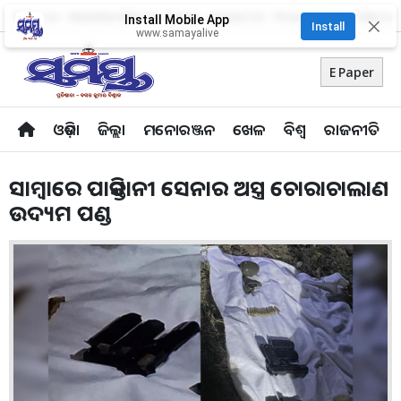
About Us
Advertise With Us
Career
Contact Us
Privacy Policy
Odia Uni
Install Mobile App
✕
Install
www.samayalive
E Paper
ଓଡ଼ିଶା
ଜିଲ୍ଲା
ମନୋରଞ୍ଜନ
ଖେଳ
ବିଶ୍ବ
ରାଜନୀତି
ସାମ୍ବାରେ ପାକିସ୍ତାନୀ ସେନ‌ାର ଅସ୍ତ୍ର ଚୋରାଚାଲାଣ
ଉଦ୍ୟମ ପଣ୍ଡ