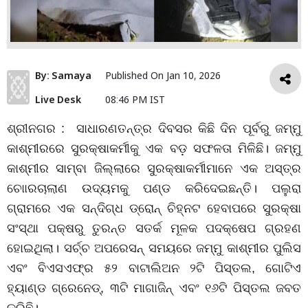
By:
Samaya
Published On
Jan 10, 2026
Live Desk
08:46 PM IST
ଶ୍ରୀନଗର :
ସାଧାରଣତନ୍ତ୍ର ଦିବସର କିଛି ଦିନ ପୂର୍ବରୁ ଜମ୍ମୁ
କାଶ୍ମୀରରେ ସୁରକ୍ଷାକର୍ମୀକୁ ଏକ ବଡ଼ ସଫଳତା ମିଳିଛି। ଜମ୍ମୁ
କାଶ୍ମୀର ସାମ୍ବା ଜିଲ୍ଲାରେ ସୁରକ୍ଷାକର୍ମୀମାନେ ଏକ ଅସ୍ତ୍ର
ଚ‌ୋାରଚାଲାଣ ଉଦ୍ୟମକୁ ପଣ୍ଡ କରିଦେଇଛନ୍ତି। ପଲୁରା
ଗ୍ରାମରେ ଏକ ‌ସନ୍ଦିଗ୍ଧ ଡ୍ରୋନ୍‌ ଚିହ୍ନଟ ହେବାପରେ ସୁରକ୍ଷା
ସଂସ୍ଥା ପକ୍ଷରୁ ତୁରନ୍ତ ସତର୍କ ମୂଳକ ପଦକ୍ଷେପ ଗ୍ରହଣ
ହୋଇଥିଲା। ସର୍ଚ୍ଚ ଅପରେସନ୍‌ ସମୟରେ ଜମ୍ମୁ କାଶ୍ମୀର ପୁଲିସ
ଏବଂ ବିଏସଏଫ୍‌ର ୫୨ ବାଟାଲିଅନ ୨ଟି ପିସ୍ତଲ, ଗୋଟିଏ
ହ୍ୟାଣ୍ଡ ଗ୍ରେନେଡ୍‌, ୩ଟି ମାଗାଜିନ୍‌ ଏବଂ ୧୬ଟି ପିସ୍ତଲ ଜବତ
କରିଛି।