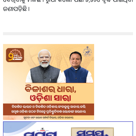
ଜଣାପଡ଼ିଛି ।