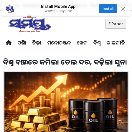
About Us
Advertise With Us
Career
Contact Us
Privacy Policy
Odia Uni
Install Mobile App
✕
Install
www.samayalive
E Paper
ଓଡ଼ିଶା
ଜିଲ୍ଲା
ମନୋରଞ୍ଜନ
ଖେଳ
ବିଶ୍ବ
ରାଜନୀତି
ବିଶ୍ୱ ବଜାରରେ କମିଲା ତେଲ ଦର, ବଢ଼ିଲା ସୁନା