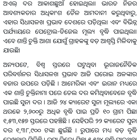
ଅଏଲ୍ ଦର ଆକାଶଛୁଆଁ ହୋଇଥିଲା। ଭାରତ ନିଜର
ଆବଶ୍ୟକତାର ଅଧିକାଂଶ ତୈଳ ଆମଦାନୀ କରୁଥିବାରୁ,
ଏହାର ସିଧାସଳଖ ପ୍ରଭାବ ଦେଶରେ ପଡ଼ିଥିଲା ଏବଂ ବିଭିନ୍ନ
ପର୍ଯ୍ୟାୟରେ ପେଟ୍ରୋଲ-ଡିଜେଲ ମୂଲ୍ୟ ବୃଦ୍ଧି ପାଇଥିଲା।
ଏବେ ଶାନ୍ତି ଚୁକ୍ତି ଆଶା ଯୋଗୁଁ ଗ୍ରାହକଙ୍କୁ ବଡ଼ ଆଶ୍ୱସ୍ତି ମିଳିବାକୁ
ଯାଉଛି।
ଅନ୍ୟପଟେ, ବିଶ୍ୱ ସ୍ତରରେ ଘଟୁଥିବା ଭୂରାଜନୈତିକ
ପରିବର୍ତ୍ତନର ସିଧାସଳଖ ପ୍ରଭାବ ଆଜି ଘରୋଇ ଅଳଙ୍କାର
ବଜାର ଉପରେ ପଡ଼ିଛି । ଆମେରିକା ଏବଂ ଇରାନ ମଧ୍ୟରେ
ଏକ ଶାନ୍ତି ଚୁକ୍ତିନାମା ପରେ ତେଲ ଦର କମିଥିବାବେଳେ ବୃଦ୍ଧି
ପାଇଛି ସୁନା ଦର । ଆଜି ୨୪ କ୍ୟାରେଟ ସୁନା ମୂଲ୍ୟରେ ଏକା
ଥରକେ ୨,୬୦୦ରୁ ଅଧିକ ବୃଦ୍ଧି ପାଇ ପ୍ରତି ୧୦ ଗ୍ରାମ ପିଛା
୧,୫୩,୧୫୭ ସ୍ତରରେ ପହଞ୍ଚିଛି । ସେହିପରି ୨୨ କ୍ୟାରେଟ ସୁନା
ଦର ୧,୩୮,୯୦୦ ଟଙ୍କା ଛୁଇଁଛି । ରୁପାରେ ମଧ୍ୟ ବଡ଼ ବୃଦ୍ଧି
ଦେଖିବାକୁ ମିଳିଛି । ରୁପା କିଲୋ ପିଛା ୫,୫୬୪ ବୃଦ୍ଧି ପାଇଥିବା