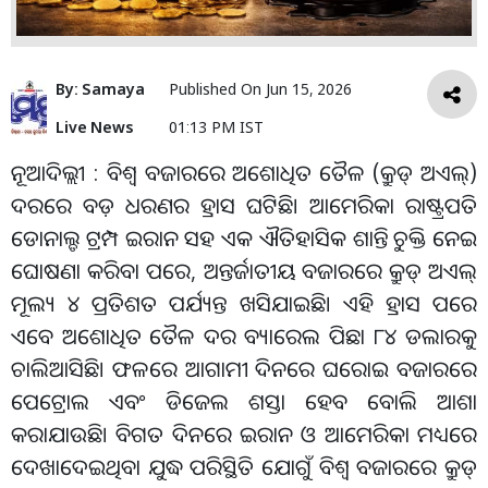
By:
Samaya
Published On
Jun 15, 2026
Live News
01:13 PM IST
ନୂଆଦିଲ୍ଲୀ : ବିଶ୍ୱ ବଜାରରେ ଅଶୋଧିତ ତୈଳ (କ୍ରୁଡ୍ ଅଏଲ୍)
ଦରରେ ବଡ଼ ଧରଣର ହ୍ରାସ ଘଟିଛି। ଆମେରିକା ରାଷ୍ଟ୍ରପତି
ଡୋନାଲ୍ଡ ଟ୍ରମ୍ପ ଇରାନ ସହ ଏକ ଐତିହାସିକ ଶାନ୍ତି ଚୁକ୍ତି ନେଇ
ଘୋଷଣା କରିବା ପରେ, ଅନ୍ତର୍ଜାତୀୟ ବଜାରରେ କ୍ରୁଡ୍ ଅଏଲ୍
ମୂଲ୍ୟ ୪ ପ୍ରତିଶତ ପର୍ଯ୍ୟନ୍ତ ଖସିଯାଇଛି। ଏହି ହ୍ରାସ ପରେ
ଏବେ ଅଶୋଧିତ ତୈଳ ଦର ବ୍ୟାରେଲ ପିଛା ୮୪ ଡଲାରକୁ
ଚାଲିଆସିଛି। ଫଳରେ ଆଗାମୀ ଦିନରେ ଘରୋଇ ବଜାରରେ
ପେଟ୍ରୋଲ ଏବଂ ଡିଜେଲ ଶସ୍ତା ହେବ ବୋଲି ଆଶା
କରାଯାଉଛି। ବିଗତ ଦିନରେ ଇରାନ ଓ ଆମେରିକା ମଧ୍ୟରେ
ଦେଖାଦେଇଥିବା ଯୁଦ୍ଧ ପରିସ୍ଥିତି ଯୋଗୁଁ ବିଶ୍ୱ ବଜାରରେ କ୍ରୁଡ୍