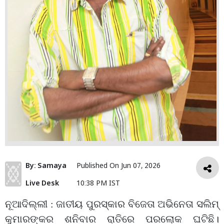
By:
Samaya
Published On
Jun 07, 2026
Live Desk
10:38 PM IST
ନୂଆଦିଲ୍ଲୀ : ଜାତୀୟ ପୁରସ୍କାର ବିଜେତା ଅଭିନେତା ସଲିମ୍‌
କୁମାରଙ୍କର ଶନିବାର ରାତିରେ ପରଲୋକ ଘଟିଛି।