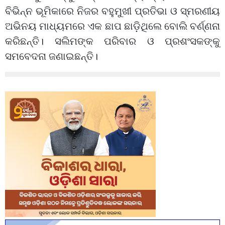
ବିଭିନ୍ନ ଭୂମିକାରେ ନିଜର ବହୁମୁଖୀ ପ୍ରତିଭା ଓ ସ୍ମରଣୀୟ
ଅଭିନୟ ମାଧ୍ୟମରେ ଏକ ଛାପ ଛାଡ଼ିଥିଲେ ବୋଲି ବର୍ଣ୍ଣନା
କରିଛନ୍ତି। ସଲିମଙ୍କ ପରିବାର ଓ ପ୍ରଶଂସକଙ୍କୁ
ସମବେଦନା ଜଣାଇଛନ୍ତି।