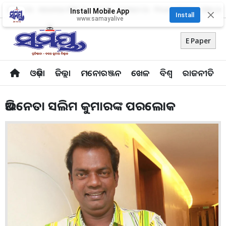
About Us
Advertise With Us
Career
Contact Us
Privacy Policy
Odia Uni
Install Mobile App
✕
Install
www.samayalive
E Paper
ଓଡ଼ିଶା
ଜିଲ୍ଲା
ମନୋରଞ୍ଜନ
ଖେଳ
ବିଶ୍ବ
ରାଜନୀତି
ଅଭିନେତା ସଲିମ କୁମାରଙ୍କ ପରଲୋକ