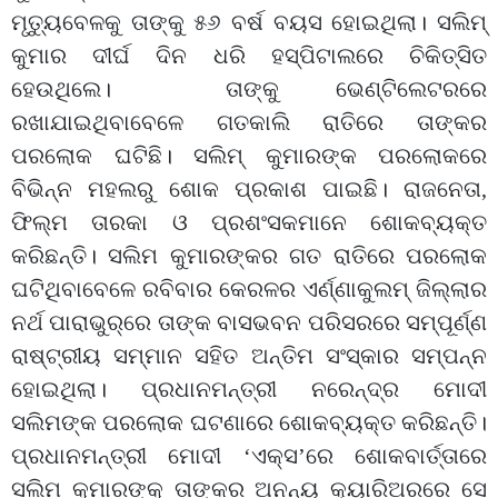
ମୃତ୍ୟୁବେଳକୁ ତାଙ୍କୁ ୫୬ ବର୍ଷ ବୟସ ହୋଇଥିଲା। ସଲିମ୍‌
କୁମାର ଦୀର୍ଘ ଦିନ ଧରି ହସ୍ପିଟାଲରେ ଚିକିତ୍ସିତ
ହେଉଥିଲେ। ତାଙ୍କୁ ଭେଣ୍ଟିଲେଟରରେ
ରଖାଯାଇଥିବାବେଳେ ଗତକାଲି ରାତି‌ରେ ତାଙ୍କର
ପରଲୋକ ଘଟିଛି। ସ
ଲିମ୍‌ କୁମାରଙ୍କ ପରଲୋକରେ
ବିଭିନ୍ନ ମହଲରୁ ଶୋକ ପ୍ରକାଶ ପାଇଛି। ରାଜ‌ନେତା,
ଫିଲ୍ମ ତାରକା ଓ ପ୍ରଶଂସକମାନେ ଶୋକବ୍ୟକ୍ତ
କରିଛନ୍ତି। ସଲିମ କୁମାରଙ୍କର ଗତ ରାତିରେ ପରଲୋକ
ଘଟିଥିବାବେଳେ ରବିବାର କେରଳର ଏର୍ଣ୍ଣାକୁଲମ୍‌ ଜିଲ୍ଲାର
ନର୍ଥ ପାରାଭୁର୍‌ରେ ତାଙ୍କ ବାସଭବନ ପରିସରରେ ସମ୍ପୂର୍ଣ୍ଣ
ରାଷ୍ଟ୍ରୀୟ ସମ୍ମାନ ସହିତ ଅନ୍ତିମ ସଂସ୍କାର ସମ୍ପନ୍ନ
ହୋଇଥିଲା। ପ୍ରଧାନମନ୍ତ୍ରୀ ନରେନ୍ଦ୍ର ମୋଦୀ
ସଲିମଙ୍କ ପରଲୋକ ଘଟଣାରେ ଶୋକବ୍ୟକ୍ତ କରିଛନ୍ତି।
ପ୍ରଧାନମନ୍ତ୍ରୀ ମୋଦୀ ‘ଏକ୍ସ’ରେ ଶୋକବାର୍ତ୍ତାରେ
ସଲିମ କୁମାରଙ୍କୁ ତାଙ୍କର ଅନନ୍ୟ କ୍ୟାରିଅରରେ ସେ