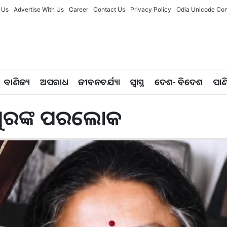
 Us
Advertise With Us
Career
Contact Us
Privacy Policy
Odia Unicode Con
ବାଣିଜ୍ୟ
ଅପରାଧ
ଜୀବନଚର୍ଯ୍ୟା
ସ୍ୱାସ୍ଥ
ଦେଶ- ବିଦେଶ
ପାଣ
ାଣପୁରଙ୍କ ପରଲୋକ