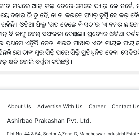
ପ୍ରିୟ ଗୀତ ମଧ୍ୟରେ ଆଜ୍ କଲ୍ ତେରେ-ମେରେ ପ୍ୟାର୍ କେ ଚର୍ଚେ, 
ୟେ ବହାର୍ ଭି ତୁ ହୈ, ନା ନା କରତେ ପ୍ୟାର୍ ତୁମ୍ହି ସେ କର୍ ବ
ରହିଛି । ଓଡ଼ିଆ ଫିଲ୍ମ ‘ଗପ ହେଲେ ବି ସତ’ର ‘ଏ ବନର ଛାଇ’ 
ନ୍ ବି ତାଙ୍କୁ ବେଶ୍ ସଫଳତା ଦେଇଥିଲା। ପ୍ରତ୍ୟେକ ଓଡ଼ିଆ ଦର୍
ବିୟୋଗରେ ପ୍ରଥମେ ଏନ୍ସିପି ନେତା ଶରଦ ପାୱାର ଏବଂ ଗାୟକ ଫୟା
ତି ଯେ ତାଙ୍କ ସ୍ୱର ପିଢ଼ି ପରେ ପିଢ଼ି ପ୍ରତିଧ୍ୱନିତ ହେବ। ସେହିପରି କେ
କ୍ଷତି ବୋଲି ବର୍ଣ୍ଣନା କରିଛନ୍ତି ।
About Us
Advertise With Us
Career
Contact U
Ashirbad Prakashan Pvt. Ltd.
Plot No. 44 & 54, Sector-A,Zone-D, Mancheswar Industrial Estate