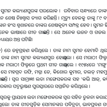
ପଟ ଗାୟିକା ସୁମନ କଲ୍ୟାଣପୁରଙ୍କ ପରଲୋକ । ରବିବାର ସନ୍ଧ୍ୟାରେ 
ଶେଷ ନିଃଶ୍ୱାସ ତ୍ୟାଗ କରିଛନ୍ତି । ମୃତ୍ୟୁ ବେଳକୁ ତାଙ୍କୁ ୮୯ ବର
ହଂସ ଶ୍ମଶାନରେ ତାଙ୍କର ଶେଷକୃତ୍ୟ ସମ୍ପନ୍ନ ହେବ । ସୁମନ ହିନ
ଅନେକ ଭାଷାରେ ଗୀତ ଗାଇଛନ୍ତି । ସେ ଅନେକ ଭଜନ ଓ ଗଜଲ ବି ଗା
ୟାୟର ଅନ୍ତ ଘଟିଛି।
ରେ ଜନ୍ମଗ୍ରହଣ କରିଥିଲେ । ତାଙ୍କ ନାମ ସୁମନ ହେମାଦି ଥି
ରେ ତାଙ୍କ ନାମ ସୁମନ କଲ୍ୟାଣପୁର ହୋଇଥିଲା । ସେ ମରାଠୀ ଫିଲ୍ମ
 ମରାଠୀ ଫିଲ୍ମରେ ପ୍ରଥମ ଗୀତ ଗାଇଥିଲେ । ୧୯୫୪ରେ ‘ମଙ୍ଗୁ’ ଚଳ
। ସେ ମହମ୍ମଦ ରଫି, ମନ୍ନା ଡେ, କିଶୋର କୁମାର, ତଲତ୍ ମହମ
ନ୍ତି । ସ୍ୱର ସାମ୍ରାଜ୍ଞୀ ଲତା ମଙ୍ଗେସକରଙ୍କ ସହ ‘କଭି ଆଜ୍, 
ସରକାର ପଦ୍ମଭୂଷଣ ପୁରସ୍କାରରେ ସମ୍ମାନିତ କରିଥିଲେ ।
କ ସ୍ୱରକୁ ପ୍ରାୟତଃ ଲତା ମଙ୍ଗେଶକରଙ୍କ ସ୍ୱର ସହିତ ତୁଳନା କରାଯାଉ
ଥିଲେ। ତାଙ୍କ ଗୀତଗୁଡ଼ିକ ସେମାନଙ୍କର ପବିତ୍ରତା, ଭାବପ୍ରବଣ