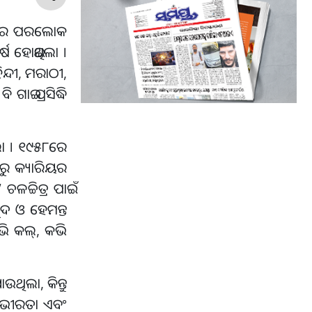
ତାଙ୍କର ପରଲୋକ
୍ଷ ହୋଇଥିଲା ।
୍ଦୀ, ମରାଠୀ,
ଇ ପ୍ରସିଦ୍ଧି
ଲା । ୧୯୫୮ରେ
ରୁ କ୍ୟାରିୟର
ଚ୍ଚିତ୍ର ପାଇଁ
ୁଦ ଓ ହେମନ୍ତ
କଭି କଲ୍, କଭି
ଥିଲା, କିନ୍ତୁ
 ଗଭୀରତା ଏବଂ