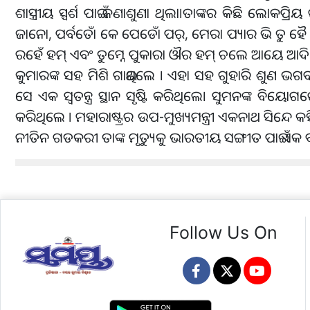
ଶାସ୍ତ୍ରୀୟ ସ୍ପର୍ଶ ପାଇଁ ଜଣାଶୁଣା ଥିଲା।ତାଙ୍କର କିଛି ଲୋକ
ଜାନୋ, ପର୍ବତୋଁ କେ ପେଡୋଁ ପର୍, ମେରା ପ୍ୟାର ଭି ତୁ ହୈ 
ରହେଁ ହମ୍ ଏବଂ ତୁମ୍ନେ ପୁକାରା ଔର ହମ୍ ଚଲେ ଆୟେ ଆଦି 
କୁମାରଙ୍କ ସହ ମିଶି ଗାଇଥିଲେ । ଏହା ସହ ଗୁହାରି ଶୁଣ ଭଗବା
ସେ ଏକ ସ୍ୱତନ୍ତ୍ର ସ୍ଥାନ ସୃଷ୍ଟି କରିଥିଲେ। ସୁମନଙ୍କ 
କରିଥିଲେ । ମହାରାଷ୍ଟ୍ରର ଉପ-ମୁଖ୍ୟମନ୍ତ୍ରୀ ଏକନାଥ ସିନ୍ଦେ କହିଛନ୍
ନୀତିନ ଗଡକରୀ ତାଙ୍କ ମୃତ୍ୟୁକୁ ଭାରତୀୟ ସଙ୍ଗୀତ ପାଇଁ ଏକ ବଡ଼ 
Follow Us On