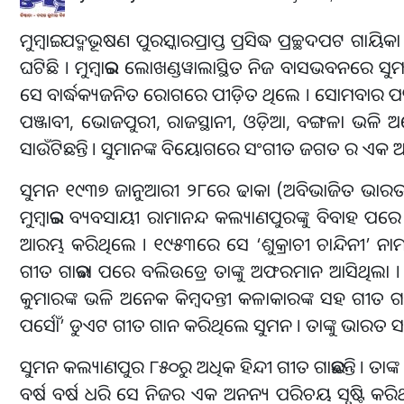
ମୁମ୍ବାଇ: ପଦ୍ମଭୂଷଣ ପୁରସ୍କାରପ୍ରାପ୍ତ ପ୍ରସିଦ୍ଧ ପ୍ରଚ୍ଛଦ
ଘଟିଛି । ମୁମ୍ବାଇର ଲୋଖଣ୍ଡୱାଲାସ୍ଥିତ ନିଜ ବାସଭବନରେ ସୁମନ 
ସେ ବାର୍ଦ୍ଧକ୍ୟଜନିତ ରୋଗରେ ପୀଡ଼ିତ ଥିଲେ । ସୋମବାର ପୱନ 
ପଞ୍ଜାବୀ, ଭୋଜପୁରୀ, ରାଜସ୍ଥାନୀ, ଓଡ଼ିଆ, ବଙ୍ଗଳା ଭଳି 
ସାଉଁଟିଛନ୍ତି । ସୁମାନଙ୍କ ବିୟୋଗରେ ସଂଗୀତ ଜଗତ ର ଏକ ଅଧ୍
ସୁମନ ୧୯୩୭ ଜାନୁଆରୀ ୨୮ରେ ଢାକା (ଅବିଭାଜିତ ଭାରତ) 
ମୁମ୍ବାଇର ବ୍ୟବସାୟୀ ରାମାନନ୍ଦ କଲ୍ୟାଣପୁରଙ୍କୁ ବିବାହ ପ
ଆରମ୍ଭ କରିଥିଲେ । ୧୯୫୩ରେ ସେ ‘ଶୁକ୍ରାଚୀ ଚାନ୍ଦିନୀ’ ନାମକ
ଗୀତ ଗାଇବା ପରେ ବଲିଉଡ୍ରେ ତାଙ୍କୁ ଅଫରମାନ ଆସିଥିଲା 
କୁମାରଙ୍କ ଭଳି ଅନେକ କିମ୍ବଦନ୍ତୀ କଳାକାରଙ୍କ ସହ ଗୀତ ଗାଇଛ
ପର୍ସୋଁ’ ଡୁଏଟ ଗୀତ ଗାନ କରିଥିଲେ ସୁମନ । ତାଙ୍କୁ ଭାରତ 
ସୁମନ କଲ୍ୟାଣପୁର ୮୫୦ରୁ ଅଧିକ ହିନ୍ଦୀ ଗୀତ ଗାଇଛନ୍ତି । ତାଙ୍
ବର୍ଷ ବର୍ଷ ଧରି ସେ ନିଜର ଏକ ଅନନ୍ୟ ପରିଚୟ ସୃଷ୍ଟି କରି