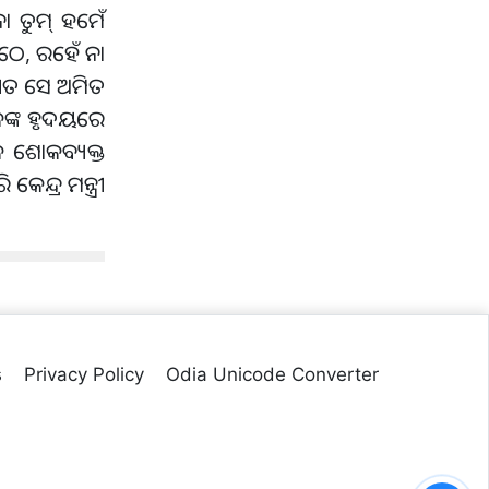
ନା ତୁମ୍ ହମେଁ
ୈଠେ, ରହେଁ ନା
ଗୀତ ସେ ଅମିତ
ଶକଙ୍କ ହୃଦୟରେ
ଜ ଶୋକବ୍ୟକ୍ତ
ନ୍ଦ୍ର ମନ୍ତ୍ରୀ
s
Privacy Policy
Odia Unicode Converter