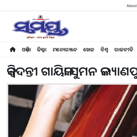
About
ଓଡ଼ିଶା
ଜିଲ୍ଲା
ମନୋରଞ୍ଜନ
ଖେଳ
ବିଶ୍ବ
ରାଜନୀତି
କିମ୍ବଦନ୍ତୀ ଗାୟିକା ସୁମନ କଲ୍ୟ