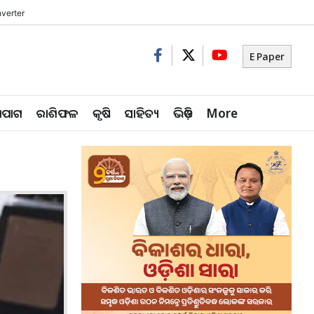
verter
E Paper
ିପାଗ
ରାଶିଫଳ
କୃଷି
ସାହିତ୍ୟ
ଭିଡ଼ିଓ
More