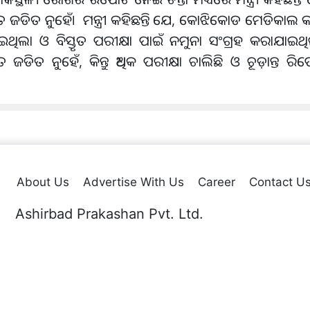
ିତ ଜଡିତ ନୁହେଁ। ମନ୍ତ୍ରୀ କହିଛନ୍ତି ଯେ, କୋଝିକୋଡ ମେଡିକ
ଇଥିଲା ଓ ବିସ୍ତୃତ ପରୀକ୍ଷା ପାଇଁ ନମୁନା ସଂଗ୍ରହ କରାଯାଇଥିଲ
ତ ନୁହେଁ, କିନ୍ତୁ ଅଧିକ ପରୀକ୍ଷା ଚାଲିଛି ଓ ଚୂଡ଼ାନ୍ତ ରିପୋର
About Us
Advertise With Us
Career
Contact U
Ashirbad Prakashan Pvt. Ltd.
Plot No. 44 & 54, Sector-A,Zone-D, Mancheswar Industrial Estate
Po.: Rasulgarh, Bhubaneswar – 10,