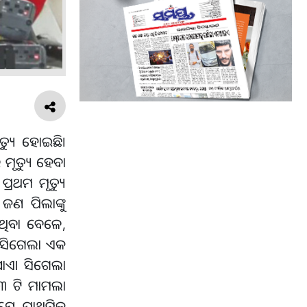
୍ୟୁ ହୋଇଛି।
ମୃତ୍ୟୁ ହେବା
୍ରଥମ ମୃତ୍ୟୁ
ଜଣ ପିଲାଙ୍କୁ
ଇଥିବା ବେଳେ,
, ସିଗେଲା ଏକ
ଯାଏ। ସିଗେଲା
୨୩ ଟି ମାମଲା
ଯେ, ପ୍ରାଥମିକ