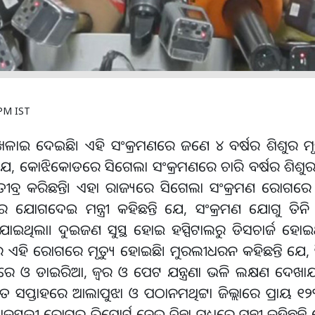
 PM IST
େଳାଇ ଦେଇଛି। ଏହି ସଂକ୍ରମଣରେ ଜଣେ ୪ ବର୍ଷର ଶିଶୁର ମୃତ
ତି ଯେ, କୋଝିକୋଡରେ ସିଗେଲା ସଂକ୍ରମଣରେ ଚାରି ବର୍ଷର ଶିଶୁର 
ବ୍ର କରିଛନ୍ତି। ଏହା ରାଜ୍ୟରେ ସିଗେଲା ସଂକ୍ରମଣ ରୋଗରେ ପ
େ ଯୋଗଦେଇ ମନ୍ତ୍ରୀ କହିଛନ୍ତି ଯେ, ସଂକ୍ରମଣ ଯୋଗୁ ତିନି 
ାଇଥିଲା। ଦୁଇଜଣ ସୁସ୍ଥ ହୋଇ ହସ୍ପିଟାଲରୁ ଡିସଚାର୍ଜ ହୋ
ବାର ଏହି ରୋଗରେ ମୃତ୍ୟୁ ହୋଇଛି। ମୁରଲୀଧରନ କହିଛନ୍ତି ଯେ
ତ କରେ ଓ ଡାଇରିଆ, ଜ୍ୱର ଓ ପେଟ ଯନ୍ତ୍ରଣା ଭଳି ଲକ୍ଷଣ ଦେଖା
ଗତ ସପ୍ତାହରେ ଆଲାପୁଝା ଓ ପଠାନମଥିଟ୍ଟା ଜିଲ୍ଲାରେ ପ୍ରାୟ ୧
ସ୍ଥଳୀ ରୋଗର ରିପୋର୍ଟ ନେଇ ଚିନ୍ତା ମଧ୍ୟରେ ମନ୍ତ୍ରୀ କହିଛନ୍ତି 