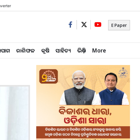
verter
E Paper
ିପାଗ
ରାଶିଫଳ
କୃଷି
ସାହିତ୍ୟ
ଭିଡ଼ିଓ
More