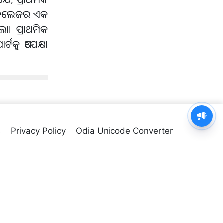
ାଲ କଲେଜର ଏକ
ା। ପ୍ରାଥମିକ
୍ଟକୁ ଅପେକ୍ଷା
s
Privacy Policy
Odia Unicode Converter