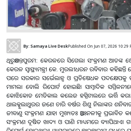
By:
Samaya Live Desk
Published On
Jun 07, 2026 10:29
ଥିରୁଅନନ୍ତପୁରମ: କେରଳରେ ସିଗେଲା ସଂକ୍ରମଣ ଆତଙ୍କ ଖ
କେରଳ ସ୍ୱାସ୍ଥ୍ୟମନ୍ତ୍ରୀ କେ. ମୁରଲୀଧରନ ରବିବାର କହିଛନ୍
ପରେ ସରକାର ସର୍ଭେଲାନ୍ସ ଓ ପ୍ରତିଷେଧକ ପଦକ୍ଷେପକୁ ତୀ
ମାମଲା ବୋଲି ରିପୋର୍ଟ ହୋଇଛି। ସାମ୍ବାଦିକ ସମ୍ମିଳନୀର
କୋଝିକୋଡ ମେଡିକାଲ କଲେଜ ହସ୍ପିଟାଲରେ ଭର୍ତ୍ତି କରାଯ
ଥାଲକ୍କୁଲାଥୁରର ଜଣେ ଚାରି ବର୍ଷର ଶିଶୁ ନିଲାଙ୍କର ଶନି
ଜୀବାଣୁ ସଂକ୍ରମଣ ଯାହା ମୁଖ୍ୟତଃ ଅନ୍ତଃନଳୀକୁ ପ୍ରଭାବି
ସଂକ୍ରମଣ ଦୂଷିତ ଖାଦ୍ୟ ଓ ପାଣି ମାଧ୍ୟମରେ ବ୍ୟାପିଥାଏ। 
ରିପୋର୍ଟ ହୋଇଥିଲା। ୱାୟନାଡରେ ଛାତ୍ରଛାତ୍ରୀଙ୍କ ମଧ୍ୟରେ ପାକ