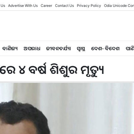
 Us
Advertise With Us
Career
Contact Us
Privacy Policy
Odia Unicode Con
ବାଣିଜ୍ୟ
ଅପରାଧ
ଜୀବନଚର୍ଯ୍ୟା
ସ୍ୱାସ୍ଥ
ଦେଶ- ବିଦେଶ
ପାଣ
୪ ବ‌ର୍ଷ ଶିଶୁର ମୃତ୍ୟୁ