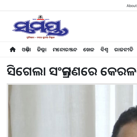
About
ଓଡ଼ିଶା
ଜିଲ୍ଲା
ମନୋରଞ୍ଜନ
ଖେଳ
ବିଶ୍ବ
ରାଜନୀତି
ସିଗେଲା ସଂକ୍ରମଣରେ କେରଳରେ 