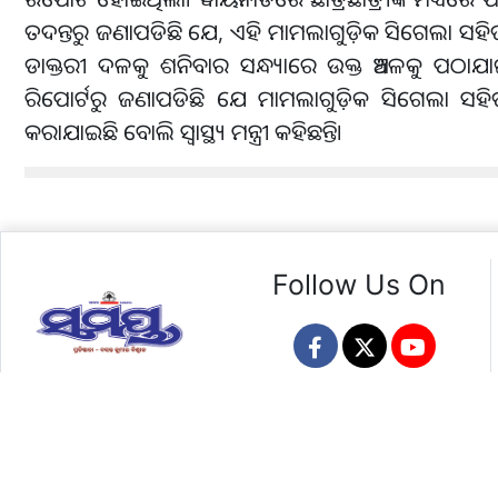
ତଦନ୍ତରୁ ଜଣାପଡିଛି ଯେ, ଏହି ମାମଲାଗୁଡ଼ିକ ସିଗେଲା ସହ
ଡାକ୍ତରୀ ଦଳକୁ ଶନିବାର ସନ୍ଧ୍ୟାରେ ଉକ୍ତ ଅଞ୍ଚଳକୁ ପଠାଯା
ରିପୋର୍ଟରୁ ଜଣାପଡିଛି ଯେ ମାମଲାଗୁଡ଼ିକ ସିଗେଲା ସହିତ ଜଡି
କରାଯାଇଛି ବୋଲି ସ୍ବାସ୍ଥ୍ୟ ମନ୍ତ୍ରୀ କହିଛନ୍ତି।
Follow Us On