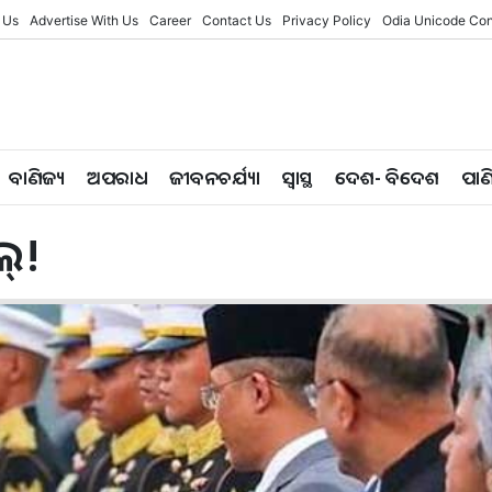
 Us
Advertise With Us
Career
Contact Us
Privacy Policy
Odia Unicode Con
ବାଣିଜ୍ୟ
ଅପରାଧ
ଜୀବନଚର୍ଯ୍ୟା
ସ୍ୱାସ୍ଥ
ଦେଶ- ବିଦେଶ
ପାଣ
୍!