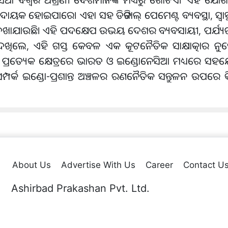
ଭଦାୟକ ହୋଇପାରେ। ଏହା ସହ ଡିଜିଟାଲ୍ ପେମେଣ୍ଟ ବ୍ୟବସ୍ଥା, ସ୍ୱ
ଖାଯାଉଛି। ଏହି ପଦକ୍ଷେପ ଉଭୟ ଦେଶର ବ୍ୟବସାୟୀ, ପର୍ଯ୍ୟଟ
ିଲେ, ଏହି ଗସ୍ତ କେବଳ ଏକ କୂଟନୈତିକ ସାକ୍ଷାତ୍କାର ନୁହେଁ। 
—ପ୍ରାୟ ପ୍ରତ୍ୟେକ କ୍ଷେତ୍ରରେ ଭାରତ ଓ ଇଣ୍ଡୋନେସିଆ ମଧ୍ୟରେ ସ
ପର୍କ ଇଣ୍ଡୋ-ପ୍ରଶାନ୍ତ ଅଞ୍ଚଳର ରଣନୈତିକ ସନ୍ତୁଳନ ଉପରେ କ
About Us
Advertise With Us
Career
Contact U
Ashirbad Prakashan Pvt. Ltd.
Plot No. 44 & 54, Sector-A,Zone-D, Mancheswar Industrial Estate