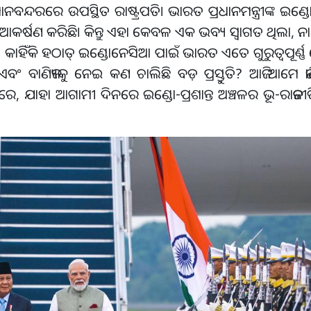
ାନବନ୍ଦରରେ ଉପସ୍ଥିତ ରାଷ୍ଟ୍ରପତି। ଭାରତ ପ୍ରଧାନମନ୍ତ୍ରୀଙ୍କ ଇଣ୍
 ଆକର୍ଷଣ କରିଛି। କିନ୍ତୁ ଏହା କେବଳ ଏକ ଭବ୍ୟ ସ୍ୱାଗତ ଥିଲା,
ହିଁକି ହଠାତ୍ ଇଣ୍ଡୋନେସିଆ ପାଇଁ ଭାରତ ଏତେ ଗୁରୁତ୍ୱପୂର୍ଣ୍ଣ
 ଏବଂ ବାଣିଜ୍ୟକୁ ନେଇ କଣ ଚାଲିଛି ବଡ଼ ପ୍ରସ୍ତୁତି? ଆଜି ଆମେ 
ଷୟରେ, ଯାହା ଆଗାମୀ ଦିନରେ ଇଣ୍ଡୋ-ପ୍ରଶାନ୍ତ ଅଞ୍ଚଳର ଭୂ-ରାଜନୀତ