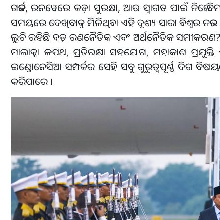
ଗର୍ଜନ, ରନୱେରେ କଡ଼ା ସୁରକ୍ଷା, ଆଉ ସ୍ୱାଗତ ପାଇଁ ନିଜେ ବିମ
ସମୟରେ ଦେଖିବାକୁ ମିଳିଥିବା ଏହି ଦୃଶ୍ୟ ସାରା ବିଶ୍ୱର ନଜର
ଲୁଚି ରହିଛି ବଡ଼ ରଣନୈତିକ ଏବଂ ଅର୍ଥନୈତିକ ସମୀକରଣ? କା
ମାଲାକ୍କା ଜଳପଥ, ପ୍ରତିରକ୍ଷା ସହଯୋଗ, ମହାକାଶ ପ୍ରଯୁକ୍ତି
ଇଣ୍ଡୋନେସିଆ ସମ୍ପର୍କର ସେହି ସବୁ ଗୁରୁତ୍ୱପୂର୍ଣ୍ଣ ଦିଗ ବି
କରିପାରେ ।