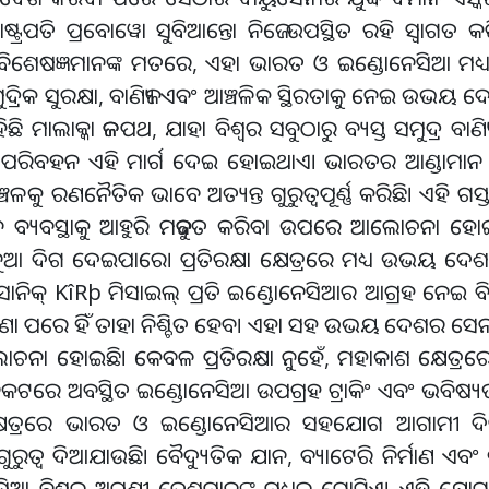
୍ଟ୍ରପତି ପ୍ରବୋୱୋ ସୁବିଆନ୍ତୋ ନିଜେ ଉପସ୍ଥିତ ରହି ସ୍ୱାଗତ କ
ିଶେଷଜ୍ଞମାନଙ୍କ ମତରେ, ଏହା ଭାରତ ଓ ଇଣ୍ଡୋନେସିଆ ମଧ୍ୟର
ମୁଦ୍ରିକ ସୁରକ୍ଷା, ବାଣିଜ୍ୟ ଏବଂ ଆଞ୍ଚଳିକ ସ୍ଥିରତାକୁ ନେଇ ଉ
ି ମାଲାକ୍କା ଜଳପଥ, ଯାହା ବିଶ୍ୱର ସବୁଠାରୁ ବ୍ୟସ୍ତ ସମୁଦ୍ର ବାଣିଜ୍
୍ରୀ ପରିବହନ ଏହି ମାର୍ଗ ଦେଇ ହୋଇଥାଏ। ଭାରତର ଆଣ୍ଡାମା
କୁ ରଣନୈତିକ ଭାବେ ଅତ୍ୟନ୍ତ ଗୁରୁତ୍ୱପୂର୍ଣ୍ଣ କରିଛି। ଏହି ଗସ୍ତ
 ବ୍ୟବସ୍ଥାକୁ ଆହୁରି ମଜବୁତ କରିବା ଉପରେ ଆଲୋଚନା ହୋଇ
୍ଥାକୁ ନୂଆ ଦିଗ ଦେଇପାରେ। ପ୍ରତିରକ୍ଷା କ୍ଷେତ୍ରରେ ମଧ୍ୟ ଉଭୟ
ରସୋନିକ୍ KîRþ ମିସାଇଲ୍ ପ୍ରତି ଇଣ୍ଡୋନେସିଆର ଆଗ୍ରହ ନେଇ ବିଭ
ଣା ପରେ ହିଁ ତାହା ନିଶ୍ଚିତ ହେବ। ଏହା ସହ ଉଭୟ ଦେଶର ସେନା
ା ହୋଇଛି। କେବଳ ପ୍ରତିରକ୍ଷା ନୁହେଁ, ମହାକାଶ କ୍ଷେତ୍ରର
ଖା ନିକଟରେ ଅବସ୍ଥିତ ଇଣ୍ଡୋନେସିଆ ଉପଗ୍ରହ ଟ୍ରାକିଂ ଏବଂ ଭବି
ହି କ୍ଷେତ୍ରରେ ଭାରତ ଓ ଇଣ୍ଡୋନେସିଆର ସହଯୋଗ ଆଗାମୀ ଦ
ରୁତ୍ୱ ଦିଆଯାଉଛି। ବୈଦ୍ୟୁତିକ ଯାନ, ବ୍ୟାଟେରି ନିର୍ମାଣ ଏବଂ ଉନ୍
ଆ ବିଶ୍ୱର ଅଗ୍ରଣୀ ଦେଶମାନଙ୍କ ମଧ୍ୟରୁ ଗୋଟିଏ। ଏହି ଯୋଗା