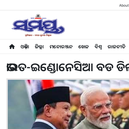
About
ଓଡ଼ିଶା
ଜିଲ୍ଲା
ମନୋରଞ୍ଜନ
ଖେଳ
ବିଶ୍ବ
ରାଜନୀତି
ଭାରତ-ଇଣ୍ଡୋନେସିଆ ବଡ ଡିଲ