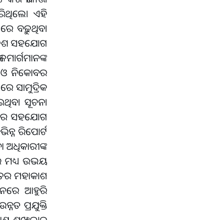
ରିଥିଲେ। ଏହି
େ ବଢ଼ୁଥିବା
ଭୟ ଦେଶ ସହଯୋଗ
ୟ ମାର୍ଗମାନଙ୍କ
ନ ଓ ନିକୋବର
ରେ ସାମୁଦ୍ରିକ
ଥିବା ସୂଚନା
 ଦେଶର ସହଯୋଗ
ିନ୍ନ ରିପୋର୍ଟ
 ଅଧିକାରୀଙ୍କ
େ ମଧ୍ୟ ଉଭୟ
ଷ୍ୟତର ମହାକାଶ
ିନରେ ଆହୁରି
ନତ ପ୍ରଯୁକ୍ତି
ଣ ଶୃଙ୍ଖଳାକୁ