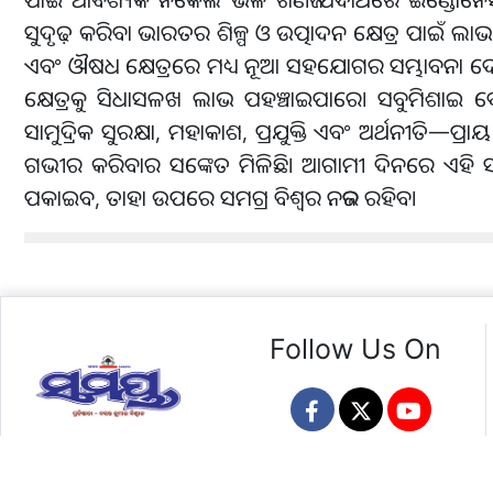
ସୁଦୃଢ଼ କରିବା ଭାରତର ଶିଳ୍ପ ଓ ଉତ୍ପାଦନ କ୍ଷେତ୍ର ପାଇଁ ଲା
ଏବଂ ଔଷଧ କ୍ଷେତ୍ରରେ ମଧ୍ୟ ନୂଆ ସହଯୋଗର ସମ୍ଭାବନା ଦେ
କ୍ଷେତ୍ରକୁ ସିଧାସଳଖ ଲାଭ ପହଞ୍ଚାଇପାରେ। ସବୁମିଶାଇ ଦେଖ
ସାମୁଦ୍ରିକ ସୁରକ୍ଷା, ମହାକାଶ, ପ୍ରଯୁକ୍ତି ଏବଂ ଅର୍ଥନୀତି
ଗଭୀର କରିବାର ସଙ୍କେତ ମିଳିଛି। ଆଗାମୀ ଦିନରେ ଏହି ସମ୍
ପକାଇବ, ତାହା ଉପରେ ସମଗ୍ର ବିଶ୍ୱର ନଜର ରହିବ।
Follow Us On