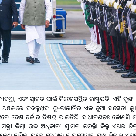
ବସ୍ଥା, ଏବଂ ସ୍ୱାଗତ ପାଇଁ ନିଜେ ଉପସ୍ଥିତ ରାଷ୍ଟ୍ରପତି। ଏହି ଦ
୍ତ ଅଞ୍ଚଳରେ ବଦଳୁଥିବା ଭୂ-ରାଜନୀତିର ଏକ ନୂଆ ସଙ୍କେତ। ଜ
ତିକ ମଞ୍ଚରେ ବେଶ ଚର୍ଚ୍ଚାର ବିଷୟ ପାଲଟିଛି। ସାଧାରଣତଃ କୌଣସ
କିମ୍ବା ଉଚ୍ଚ ଅଧିକାରୀ ସ୍ୱାଗତ କରନ୍ତି। କିନ୍ତୁ ଏଥର ଚିତ୍ର 
ବେଶ କରିବା ପରେ ସେଠାର ବାୟୁସେନାର ଯୁଦ୍ଧ ବିମାନ ଏସ୍କର୍ଟ କର