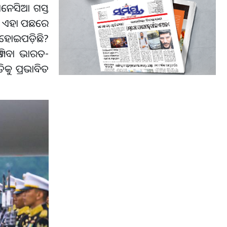
ଡୋନେସିଆ ଗସ୍ତ
 ନା ଏହା ପଛରେ
 ହୋଇପଡ଼ିଛି?
ଜାଣିବା ଭାରତ-
ିକୁ ପ୍ରଭାବିତ