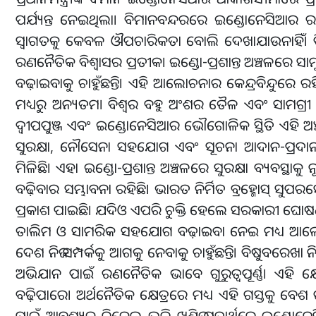
ପର୍ଯ୍ୟନ୍ତ ନେଇଥିଲା। ବିମାନବନ୍ଦରରେ ଇଣ୍ଡୋନେସିଆର ରାଷ
ସ୍ୱାଗତକୁ କେବଳ ଔପଚାରିକତା ବୋଲି ଦେଖାଯାଉନାହିଁ। ବ
ରଣନୈତିକ ବିଶ୍ୱାସର ପ୍ରତୀକ। ଇଣ୍ଡୋ-ପ୍ରଶାନ୍ତ ଅଞ୍ଚଳରେ ସା
ବଢ଼ାଇବାକୁ ଚାହୁଁଛନ୍ତି। ଏହି ଆଲୋଚନାର କେନ୍ଦ୍ରବିନ୍ଦୁରେ ରହିଛ
ମଧ୍ୟରୁ ଅନ୍ୟତମ। ବିଶ୍ୱର ବହୁ ଅଂଶର ତୈଳ ଏବଂ ସାମଗ
ଦ୍ୱୀପପୁଞ୍ଜ ଏବଂ ଇଣ୍ଡୋନେସିଆର ଭୌଗୋଳିକ ସ୍ଥିତି ଏହି ଅଞ୍ଚଳ
ସୁରକ୍ଷା, ନୌସେନା ସହଯୋଗ ଏବଂ ସୂଚନା ଆଦାନ-ପ୍ରଦାନ
ମିଳିଛି। ଏହା ଇଣ୍ଡୋ-ପ୍ରଶାନ୍ତ ଅଞ୍ଚଳରେ ସୁରକ୍ଷା ବ୍ୟବସ
ବଢ଼ିବାର ସମ୍ଭାବନା ରହିଛି। ଭାରତ ନିର୍ମିତ ବ୍ରହ୍ମୋସ୍ ସୁପ
ପ୍ରକାଶ ପାଇଛି। ଯଦିଓ ଏପରି ଚୁକ୍ତି ହେଲେ ସରକାରୀ ଘୋଷ
ତାଲିମ ଓ ସାମରିକ ସହଯୋଗ ବଢ଼ାଇବା ନେଇ ମଧ୍ୟ ଆଲୋଚନ
ଦେଶ ନିଜ ସମ୍ପର୍କକୁ ଆଗକୁ ନେବାକୁ ଚାହୁଁଛନ୍ତି। ବିଷୁବରେ
ଅଭିଯାନ ପାଇଁ ରଣନୈତିକ ଭାବେ ଗୁରୁତ୍ୱପୂର୍ଣ୍ଣ। ଏ
ବଢ଼ିପାରେ। ଅର୍ଥନୈତିକ କ୍ଷେତ୍ରରେ ମଧ୍ୟ ଏହି ଗସ୍ତକୁ ବେଶ ଗୁ
ପାଇଁ ଆବଶ୍ୟକ ନିକେଲ ଭଳି ଖଣିଜ ପଦାର୍ଥରେ ଇଣ୍ଡୋନେସି