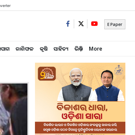
verter
E Paper
ିପାଗ
ରାଶିଫଳ
କୃଷି
ସାହିତ୍ୟ
ଭିଡ଼ିଓ
More