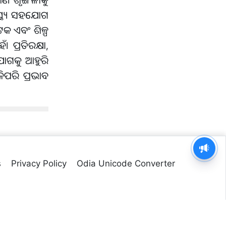
ାସ୍ଥ୍ୟ ସହଯୋଗ
କ ଏବଂ ଶିଳ୍ପ
ପ୍ରତିରକ୍ଷା,
ହଯୋଗକୁ ଆହୁରି
ିପରି ପ୍ରଭାବ
s
Privacy Policy
Odia Unicode Converter