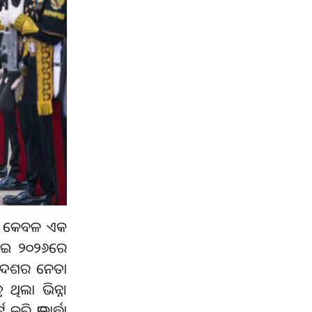
ୃଶ୍ୟ କେବଳ ଏକ
ୁଲାଇ ୨୦୨୬ରେ
ି ଦେଶର ନେତା
ଥିଲା ଭିନ୍ନ।
ି ଜାକାର୍ତ୍ତା