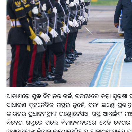
ଆକାଶରେ ଯୁଦ୍ଧ ବିମାନର ଗର୍ଜନ, ରନୱେରେ କଡ଼ା ସୁରକ୍ଷା ବ୍ୟ
ସାଧାରଣ କୂଟନୈତିକ ଗସ୍ତର ନୁହେଁ, ବରଂ ଇଣ୍ଡୋ-ପ୍ରଶାନ
ଭାରତର ପ୍ରଧାନମନ୍ତ୍ରୀଙ୍କ ଇଣ୍ଡୋନେସିଆ ଗସ୍ତ ଆନ୍ତର୍ଜା
ବିଦେଶ ଗସ୍ତରେ ଗଲେ ବିମାନବନ୍ଦରରେ ସେହି ଦେଶର ମନ୍ତ୍ରୀ 
ପ୍ରଧାନମନ୍ତ୍ରୀଙ୍କ ବିମାନ ଇଣ୍ଡୋନେସିଆର ଆକାଶସୀମାରେ ପ୍ର