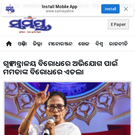
About Us
Advertise With Us
Career
Contact Us
Privacy Policy
Odia Uni
Install Mobile App
✕
Install
www.samayalive
E Paper
ଓଡ଼ିଶା
ଜିଲ୍ଲା
ମନୋରଞ୍ଜନ
ଖେଳ
ବିଶ୍ବ
ରାଜନୀତି
ଗୃହ ମନ୍ତ୍ରାଳୟ ବିରୋଧ‌ରେ ଅଭିଯୋଗ ପାଇଁ
ମମତାଙ୍କ ବିରୋଧରେ ଏତଲା