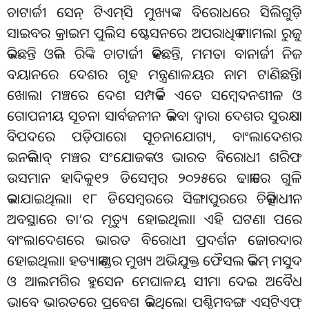
ଚାଟାର୍ଜୀ ସେନ୍‌ ଟିଏମ୍‌ସି ମୁଖ୍ୟଙ୍କ ବିରୋଧରେ ସିଲିଗୁଡ଼ି
ସାଇବର କ୍ରାଇମ ପୁଲିସ ଷ୍ଟେସନରେ ଅପରାଧିକ ମାମଲା ରୁଜୁ
କରିଛନ୍ତି ଓକିଲ ରିଙ୍କି ଚାଟାର୍ଜୀ କହିଛନ୍ତି, ମମତା ବାନାର୍ଜୀ ନିଜ
ବୟାନରେ ଦେଶର ଗୃହ ମନ୍ତ୍ରଣାଳୟର ନାମ ଟାଣିଛନ୍ତି।
ଖୋଲା ମଞ୍ଚରେ ଦେଶ ସମ୍ପର୍କିତ ଏତେ ସମ୍ବେଦନଶୀଳ ଓ
ଗୋପନୀୟ ସୂଚନା ସାର୍ବଜନୀନ କରିବା ଦ୍ବାରା ଦେଶର ସୁରକ୍ଷା
ବିପଦରେ ପଡ଼ିପାରେ। ସୂଚନାଯୋଗ୍ୟ, ବାଂଲାଦେଶର
ଇନକିଲାବ୍‌ ମଞ୍ଚର ସଂଯୋଜକ ଓ ଭାରତ ବିରୋଧୀ ଶରିଫ
ଉସମାନ ହାଦିକୁ ୧୨ ଡିସେମ୍ବର ୨୦୨୫ରେ ଢାକାରେ ଗୁଳି
କରାଯାଇଥିଲା। ୧୮ ଡିସେମ୍ବରରେ ସିଙ୍ଗାପୁରରେ ଚିକିତ୍ସାଧୀନ
ଅବସ୍ଥାରେ ତା’ର ମୃତ୍ୟୁ ହୋଇଥିଲା। ଏହି ଘଟଣା ପରେ
ବାଂଲାଦେଶରେ ଭାରତ ବିରୋଧୀ ପ୍ରଦର୍ଶନ ଜୋରଦାର
ହୋଇଥିଲା। ହତ୍ୟାକାଣ୍ଡର ମୁଖ୍ୟ ଅଭିଯୁକ୍ତ ଫୈସଲ କରିମ୍‌ ମସୁଦ
ଓ ଆଲମଗିର ହୁସେନ ମେଘାଳୟ ସୀମା ଦେଇ ଅବୈଧ
ଭାବେ ଭାରତରେ ପ୍ରବେଶ କରିଥିଲେ। ପଶ୍ଚିମବଙ୍ଗ ଏସ୍‌ଟିଏଫ୍‌