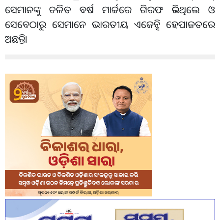
ସେମାନଙ୍କୁ ଚଳିତ ବର୍ଷ ମାର୍ଚ୍ଚରେ ଗିରଫ କରିଥିଲେ ଓ
ସେବେଠାରୁ ସେମାନେ ଭାରତୀୟ ଏଜେନ୍ସି ହେପାଜତରେ
ଅଛନ୍ତି।