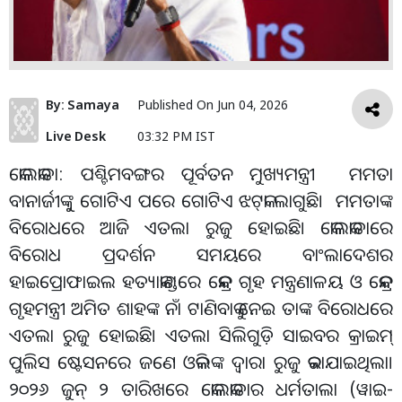
By:
Samaya
Published On
Jun 04, 2026
Live Desk
03:32 PM IST
କୋଲକାତା: ପଶ୍ଚିମବଙ୍ଗର ପୂର୍ବତନ ମୁଖ୍ୟମନ୍ତ୍ରୀ ମମତା
ବାନାର୍ଜୀଙ୍କୁୁ‌ ଗୋଟିଏ ପରେ ଗୋଟିଏ ଝଟ୍‌କା ଲାଗୁଛି। ମମତାଙ୍କ
ବି‌ରୋଧରେ ଆଜି ଏତଲା ରୁଜୁ ହୋଇଛି। କୋଲକାତାରେ
ବିରୋଧ ପ୍ରଦର୍ଶନ ସମୟରେ ବାଂଲାଦେଶର
ହାଇପ୍ରୋଫାଇଲ ହତ୍ୟାକାଣ୍ଡରେ କେନ୍ଦ୍ର ଗୃହ ମନ୍ତ୍ରଣାଳୟ ଓ କେନ୍ଦ୍ର
ଗୃହମନ୍ତ୍ରୀ ଅମିତ ଶାହଙ୍କ ନାଁ ଟାଣିବାକୁ ନେଇ ତାଙ୍କ ବିରୋଧରେ
ଏତଲା ରୁଜୁ ହୋଇଛି। ଏତଲା ସିଲିଗୁଡ଼ି ସାଇବର କ୍ରାଇମ୍‌
ପୁଲିସ ଷ୍ଟେସନରେ ଜଣେ ଓକିଲଙ୍କ ଦ୍ବାରା ରୁଜୁ କରାଯାଇଥିଲା।
୨୦୨୬ ଜୁନ୍‌ ୨ ତାରିଖରେ କୋଲକାତାର ଧର୍ମତାଲା (ୱାଇ-