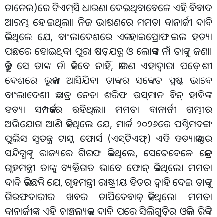
ଚାନେଲ)ରେ ଟିଏମ୍‌ସି ଧାରଣା ଦେଇଥିବା‌ବେଳେ ଏହି ବିବାଦ
ଆରମ୍ଭ ହୋଇଥିଲା। ନିଜ ଭାଷଣରେ ମମତା ବାନାର୍ଜୀ ଦାବି
କରିଥିଲେ ଯେ, ବାଂଲାଦେଶରେ ଏକ ହାଇପ୍ରୋଫାଇଲ ହତ୍ୟା
ପଛରେ ହୋଇଥିବା ପୂରା ଷଡ଼ଯନ୍ତ୍ର ଓ ଲୋକଙ୍କ ନାଁ ତାଙ୍କୁ ଜଣା।
କିନ୍ତୁ ସେ ତାଙ୍କ ନାଁ କହିବେ ନାହିଁ, କାରଣ ଏହାଦ୍ବାରା ପଡ଼ୋଶୀ
ଦେଶରେ ଭୂକମ୍ପ ଆସିଯିବ। ତାଙ୍କର ସଙ୍କେତ ସ୍ପଷ୍ଟ ଭାବେ
ବାଂଲାଦେଶୀ ଛାତ୍ର ନେତା ଶରିଫ ଉସ୍‌ମାନ ବିନ୍‌ ହାଦିଙ୍କ
ହତ୍ୟା ସମ୍ପର୍କରେ ରହିଥିଲା। ମମତା ବାନାର୍ଜୀ ଗମ୍ଭୀର
ଅଭିଯୋଗ ଆଣି କହିଥିଲେ ଯେ, ମାର୍ଚ୍ଚ ୨୦୨୬ରେ ପଶ୍ଚିମବଙ୍ଗ
ପୁଲିସ ସ୍ବତନ୍ତ୍ର ଟାସ୍କ ଫୋର୍ସ (ଏସ୍‌ଟିଏଫ୍‌) ଏହି ହତ୍ୟାକାଣ୍ଡର
ସନ୍ଦିଗ୍ଧଙ୍କୁ ରାଜ୍ୟରେ ଗିରଫ କରିଥିଲେ, ସେତେବେଳେ କେନ୍ଦ୍ର
ଗୃହମନ୍ତ୍ରୀ ତାଙ୍କୁ ବ୍ୟକ୍ତିଗତ ଭାବେ ଫୋନ୍‌ କରିଥିଲେ। ମମତା
ଦାବି କରିଛନ୍ତି ଯେ, ଗୃହମନ୍ତ୍ରୀ ରାଷ୍ଟ୍ରୀୟ ହିତର ଦ୍ବାହି ଦେଇ ତାଙ୍କୁ
ଗିରଫଦାରୀର ଖବର ଚାପିଦେବାକୁ କହିଥି‌ଲେ। ମମତା
ବାନାର୍ଜୀଙ୍କ ଏହି ଚାଞ୍ଚଲ୍ୟକର ଦାବି ପରେ ସିଲିଗୁଡ଼ିର ଓକିଲ ରିଙ୍କି