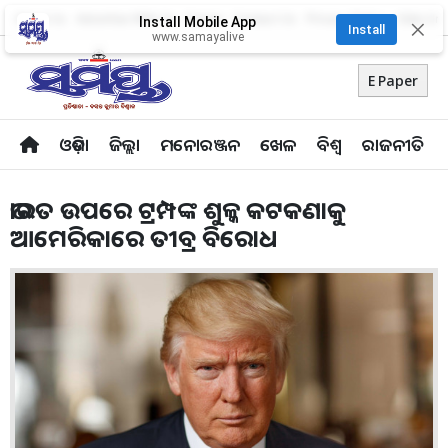
About Us
Advertise With Us
Career
Contact Us
Privacy Policy
Odia Uni
Install Mobile App
✕
Install
www.samayalive
E Paper
ଓଡ଼ିଶା
ଜିଲ୍ଲା
ମନୋରଞ୍ଜନ
ଖେଳ
ବିଶ୍ବ
ରାଜନୀତି
ଭାରତ ଉପରେ ଟ୍ରମ୍ପଙ୍କ ଶୁଳ୍କ କଟକଣାକୁ
ଆମେରିକାରେ ତୀବ୍ର ବିରୋଧ