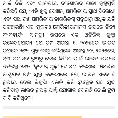
ମାର୍କ ବିଜି ଏବଂ ଭାରତୀୟ ବଂଶୋଦ୍ଭବ ରାଜା କୃଷ୍ଣମୂର୍ତ୍ତି
କହିଛନ୍ତି ଯେ, ‘ଏହି ଶୁଳ୍କ ବେଆଇନ, ଆମେରିକୀୟ ସ୍ୱାର୍ଥ ବିରୋଧୀ
ଏବଂ ସାଧାରଣ ଆମେରିକୀୟ ନାଗରିକଙ୍କୁ ସବୁଠାରୁ ଅଧିକ କ୍ଷତି
ପହଞ୍ଚାଉଛି। ଏହା ମୂଳତଃ ଆମେରିକୀୟମାନଙ୍କ ଉପରେ ନିତ୍ୟ
ବ୍ୟବହାର୍ଯ୍ୟ ସାମଗ୍ରୀ ଉପରେ ଏକ ଅତିରିକ୍ତ ଶୁଳ୍କ।
ଉଲ୍ଲେଖଯୋଗ୍ୟ ଯେ ଟ୍ରମ୍ପ ଅଗଷ୍ଟ ୧, ୨୦୨୫ରେ ଭାରତ
ଉପରେ ୨୫% ଶୁଳ୍କ ଲାଗୁ କରିଥିଲେ। ଅଗଷ୍ଟ ୨୭, ୨୦୨୫ରେ,
ଟ୍ରମ୍ପ ପ୍ରଶାସନ ରୁଷରୁ ତେଲ କିଣିବା ପାଇଁ ଭାରତ ଉପରେ
ଅତିରିକ୍ତ ୨୫% 'ଦ୍ଵିତୀୟ ଶୁଳ୍କ' ଘୋଷଣା କରିଥିଲା। ଆମେରିକା
ରାଷ୍ଟ୍ରପତି ଟ୍ରମ୍ପ ଯୁକ୍ତି ଦେଇଥିଲେ ଯେ, ଭାରତ ଏବେ ବି
ରୁଷୀୟ ତେଲ କିଣୁଛି। ଏଭଳି କରି ୟୁକ୍ରେନ ସହ ଯୁଦ୍ଧ
କରିବାକୁ ଭାରତ ରୁଷକୁ ପାଣ୍ଠି ଯୋଗାଇ ଦେଉଛି ବୋଲି ଟ୍ରମ୍ପ
ଦାବି କରିଥିଲେ।