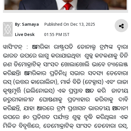
By:
Samaya
Published On
Dec 13, 2025
Live Desk
01:55 PM IST
ୱାସିଂଟନ୍‌ : ଆମେରିକା ରାଷ୍ଟ୍ରପତି ଡୋନାଲ୍ଡ ଟ୍ରମ୍ପଙ୍କ ଦ୍ୱାରା
ଭାରତ ଉପରେ ଲାଗୁ କରାଯାଇଥିବା ଶୁଳ୍କ କଟକଣାକୁ ତିନି
ଜଣ ଡିମୋକ୍ରାଟିକ୍ ସାଂସଦ ଖୋଲାଖୋଲି ଭାବେ ଚ୍ୟାଲେଞ୍ଜ
କରିଛନ୍ତି। ଆମେରିକାର ପ୍ରତିନିଧି ସଭାର ସଦସ୍ୟ ଡେବୋରା
ରସ୍ (ଉତ୍ତର କାରୋଲିନା), ମାର୍କ ବିଜି (ଟେକ୍ସାସ) ଏବଂ ରାଜା
କୃଷ୍ଣମୂର୍ତ୍ତି (ଇଲିନୋଇସ୍) ଏକ ପ୍ରସ୍ତାବ ଆଗତ କରି ଜାତୀୟ
ଜରୁରୀକାଳୀନ ଘୋଷଣାକୁ ପ୍ରତ୍ୟାହାର କରିବାକୁ ଦାବି
କରିଛନ୍ତି, ଯାହା ଆଧାରରେ ଟ୍ରମ୍ପ ପ୍ରଶାସନ ଭାରତୀୟ ଆମଦାନୀ
ଉପରେ ୫୦ ପ୍ରତିଶତ ପର୍ଯ୍ୟନ୍ତ ଶୁଳ୍କ ବୃଦ୍ଧି କରିଥିଲା। ଏକ
ମିଳିତ ବିବୃତ୍ତିରେ, ଡେମୋକ୍ରାଟିକ୍ ସାଂସଦ ଡେବୋରା ରସ୍,