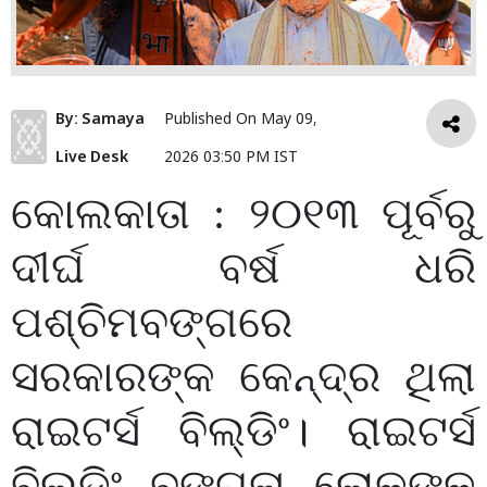
By:
Samaya
Published On
May 09,
Live Desk
2026 03:50 PM IST
କୋଲକାତା : ୨୦୧୩ ପୂର୍ବରୁ
ଦୀର୍ଘ ବର୍ଷ ଧରି
ପଶ୍ଚିମବଙ୍ଗରେ
ସରକାରଙ୍କ କେନ୍ଦ୍ର ଥିଲା
ରାଇଟର୍ସ ବିଲ୍ଡିଂ। ରାଇଟର୍ସ
ବିଲ୍ଡିଂ ବଙ୍ଗଳା ଲୋକଙ୍କ