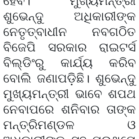
ହେବ। ମୁଖ୍ୟମନ୍ତ୍ରୀ
ଶୁଭେନ୍ଦୁ ଅଧିକାରୀଙ୍କ
ନେତୃତ୍ବାଧୀନ ନବଗଠିତ
ବିଜେପି ସରକାର ରାଇଟର୍ସ
ବିଲ୍ଡିଂରୁ କାର୍ଯ୍ୟ କରିବ
ବୋଲି ଜଣାପଡ଼ିଛି। ଶୁଭେନ୍ଦୁ
ମୁଖ୍ୟମନ୍ତ୍ରୀ ଭାବେ ଶପଥ
ନେବାପରେ ଶନିବାର ତାଙ୍କ
ମନ୍ତ୍ରିମଣ୍ଡଳ ଓ