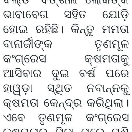
ଭାବାବେଗ ସହିତ ଯୋଡ଼ି
ହୋଇ ରହିଛି। କିନ୍ତୁ ମମତା
ବାନାର୍ଜୀଙ୍କ ତୃଣମୂଳ
କଂଗ୍ରେସ କ୍ଷମତାକୁ
ଆସିବାର ଦୁଇ ବର୍ଷ ପରେ
ହାୱଡ଼ା ସ୍ଥିତ ନବାନ୍ନକୁ
କ୍ଷମତା କେନ୍ଦ୍ର କରିଥିଲା।
ଏବେ ତୃଣମୂଳ କଂଗ୍ରେସ