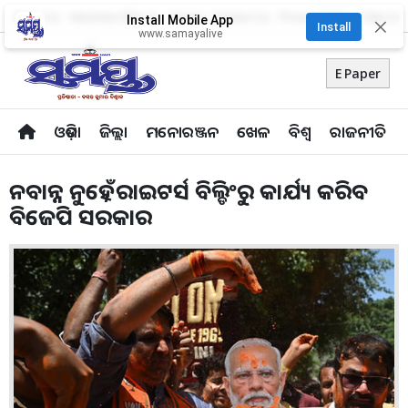
About Us
Advertise With Us
Career
Contact Us
Privacy Policy
Odia Uni
Install Mobile App
✕
Install
www.samayalive
E Paper
ଓଡ଼ିଶା
ଜିଲ୍ଲା
ମନୋରଞ୍ଜନ
ଖେଳ
ବିଶ୍ବ
ରାଜନୀତି
ନବାନ୍ନ ନୁହେଁ , ରାଇଟର୍ସ ବିଲ୍ଡିଂରୁ କାର୍ଯ୍ୟ କରିବ
ବିଜେପି ସରକାର