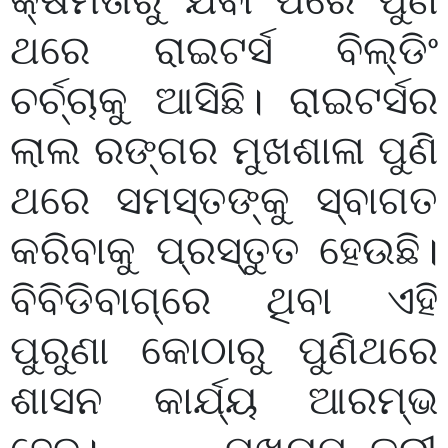
କ୍ଷମତାରୁ ଯିବା ପରେ ପୁଣି
ଥରେ ରାଇଟର୍ସ ବିଲ୍ଡିଂ
ଚର୍ଚ୍ଚାକୁ ଆସିଛି। ରାଇଟର୍ସର
ଲାଲ ରଙ୍ଗର ମୁଖଶାଳା ପୁଣି
ଥରେ ସମସ୍ତଙ୍କୁ ସ୍ବାଗତ
କରିବାକୁ ପ୍ରସ୍ତୁତ ହେଉଛି।
ବିବିଡିବାଗ୍‌ରେ ଥିବା ଏହି
ପୁରୁଣା କୋଠାରୁ ପୁଣିଥରେ
ଶାସନ କାର୍ଯ୍ୟ ଆରମ୍ଭ