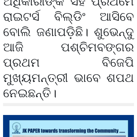
ଅଧିକାରୀଙ୍କ ସହ ପ୍ରଥମେ
ରାଇଟର୍ସ ବିଲ୍ଡିଂ ଆସିବେ
ବୋଲି ଜଣାପଡ଼ିଛି। ଶୁଭେନ୍ଦୁ
ଆଜି ପଶ୍ଚିମବଙ୍ଗର
ପ୍ରଥମ ବିଜେପି
ମୁଖ୍ୟମନ୍ତ୍ରୀ ଭାବେ ଶପଥ
ନେଇଛନ୍ତି।