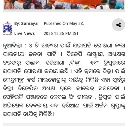
By:
Samaya
Published On
May 28,
Live News
2026 12:36 PM IST
ନୂଆଦିଲ୍ଲୀ : ୪ ଟି ରାଜ୍ୟର ପାଇଁ ସଭାପତି ଘୋଷଣା କଲା
ଭାରତୀୟ ଜନତା ପାର୍ଟି । ବିଜେପି ରାଷ୍ଟ୍ରୀୟ ଅଧ୍ୟକ୍ଷଙ୍କ
ତରଫରୁ ପଞ୍ଜାବ, ହରିଆଣା ,ଦିଲ୍ଲୀ ଏବଂ ତ୍ରିପୁରାରେ
ସଭାପତି ଘୋଷଣା କରାଯାଇଛି । ଏହି କ୍ରମରେ ଦିଲ୍ଲୀ ପାଇଁ
କେନ୍ଦ୍ରମନ୍ତ୍ରୀ ହର୍ଷ ମାଲହୋତ୍ରାଙ୍କୁ ଦାୟିତ୍ୱ ମିଳିଛି ଏହା ପୂର୍ବରୁ
ଦିଲ୍ଲୀ ବିଜେପିର ଅଧ୍ୟକ୍ଷ ଥିଲେ ବୀରେନ୍ଦ୍ର ସଚଦେବା ।
ସେହିଭଳି ପଞ୍ଜାବରେ କେବଲ ସିଂ ଢୀଲନ , ତ୍ରିପୁରା ପାଇଁ
ଅଭିଷେକ ଦେବରାୟ ଏବଂ ହରିଆଣା ପାଇଁ ଅର୍ଚ୍ଚନା ଗୁପ୍ତାଙ୍କୁ
ସଭାପତି ଦାୟିତ୍ୱ ମିଳିଛି ।