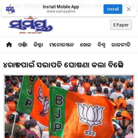
About Us
Advertise With Us
Career
Contact Us
Privacy Policy
Odia Uni
Install Mobile App
✕
Install
www.samayalive
E Paper
ଓଡ଼ିଶା
ଜିଲ୍ଲା
ମନୋରଞ୍ଜନ
ଖେଳ
ବିଶ୍ବ
ରାଜନୀତି
୪ରାଜ୍ୟ ପାଇଁ ସଭାପତି ଘୋଷଣା କଲା ବିଜେପି