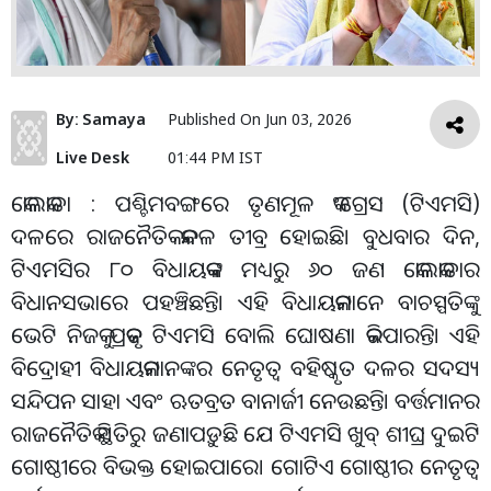
By:
Samaya
Published On
Jun 03, 2026
Live Desk
01:44 PM IST
କୋଲକାତା : ପଶ୍ଚିମବଙ୍ଗରେ ତୃଣମୂଳ କଂଗ୍ରେସ (ଟିଏମସି)
ଦଳରେ ରାଜନୈତିକ କନ୍ଦଳ ତୀବ୍ର ହୋଇଛି। ବୁଧବାର ଦିନ,
ଟିଏମସିର ୮୦ ବିଧାୟକଙ୍କ ମଧ୍ୟରୁ ୬୦ ଜଣ କୋଲକାତାର
ବିଧାନସଭାରେ ପହଞ୍ଚିଛନ୍ତି। ଏହି ବିଧାୟକମାନେ ବାଚସ୍ପତିଙ୍କୁ
ଭେଟି ନିଜକୁ ପ୍ରକୃତ ଟିଏମସି ବୋଲି ଘୋଷଣା କରିପାରନ୍ତି। ଏହି
ବିଦ୍ରୋହୀ ବିଧାୟକମାନଙ୍କର ନେତୃତ୍ୱ ବହିଷ୍କୃତ ଦଳର ସଦସ୍ୟ
ସନ୍ଦିପନ ସାହା ଏବଂ ଋତବ୍ରତ ବାନାର୍ଜୀ ନେଉଛନ୍ତି। ବର୍ତ୍ତମାନର
ରାଜନୈତିକ ସ୍ଥିତିରୁ ଜଣାପଡ଼ୁଛି ଯେ ଟିଏମସି ଖୁବ୍ ଶୀଘ୍ର ଦୁଇଟି
ଗୋଷ୍ଠୀରେ ବିଭକ୍ତ ହୋଇପାରେ। ଗୋଟିଏ ଗୋଷ୍ଠୀର ନେତୃତ୍ୱ