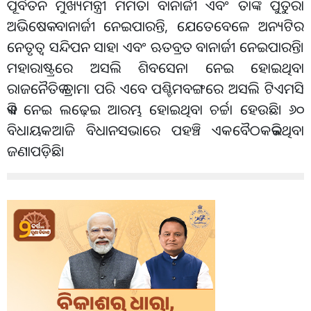
ପୂର୍ବତନ ମୁଖ୍ୟମନ୍ତ୍ରୀ ମମତା ବାନାର୍ଜୀ ଏବଂ ତାଙ୍କ ପୁତୁରା
ଅଭିଷେକ ବାନାର୍ଜୀ ନେଇପାରନ୍ତି, ଯେତେବେଳେ ଅନ୍ୟଟିର
ନେତୃତ୍ୱ ସନ୍ଦିପନ ସାହା ଏବଂ ଋତବ୍ରତ ବାନାର୍ଜୀ ନେଇପାରନ୍ତି।
ମହାରାଷ୍ଟ୍ରରେ ଅସଲି ଶିବସେନା ନେଇ ହୋଇଥିବା
ରାଜନୈତିକ ଡ୍ରାମା ପରି ଏବେ ପଶ୍ଚିମବଙ୍ଗରେ ଅସଲି ଟିଏମସି
କିଏ ନେଇ ଲଢ଼େଇ ଆରମ୍ଭ ହୋଇଥିବା ଚର୍ଚ୍ଚା ହେଉଛି। ୬୦
ବିଧାୟକ ଆଜି ବିଧାନସଭାରେ ପହଞ୍ଚି ଏକ ବୈଠକ କରିଥିବା
ଜଣାପଡ଼ିଛି।