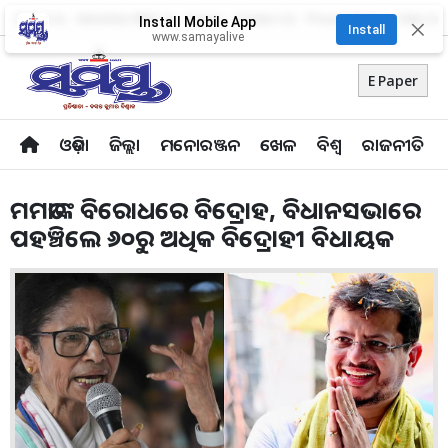
About Us
Advertise With Us
Career
Contact Us
Privacy Policy
Odia Uni
Install Mobile App
✕
Install
www.samayalive
E Paper
ଓଡ଼ିଶା
ଜିଲ୍ଲା
ମନୋରଞ୍ଜନ
ଖେଳ
ବିଶ୍ବ
ରାଜନୀତି
ମମତାଙ୍କ ବିରୋଧରେ ବିଦ୍ରୋହ, ବିଧାନସଭାରେ
ପହଞ୍ଚିଲେ ୬୦ରୁ ଅଧିକ ବିଦ୍ରୋହୀ ବିଧାୟକ