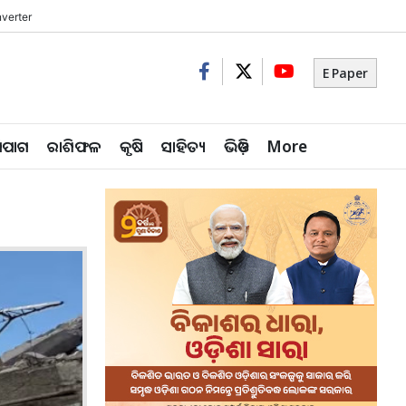
verter
E Paper
ିପାଗ
ରାଶିଫଳ
କୃଷି
ସାହିତ୍ୟ
ଭିଡ଼ିଓ
More