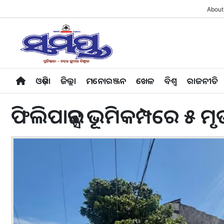
About
ଓଡ଼ିଶା
ଜିଲ୍ଲା
ମନୋରଞ୍ଜନ
ଖେଳ
ବିଶ୍ବ
ରାଜନୀତି
ଫିଲିପାଇନ୍ସ ଭୂମିକମ୍ପରେ ୫ ମୃ