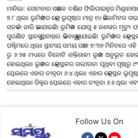
ମାନିଲା: ସୋମବାର ସକାଳେ ଦକ୍ଷିଣ ଫିଲିପାଇନ୍ସର ମିଣ୍ଡାନାଓର
୭.୮ ଥିଲା। ଭୂମିକମ୍ପର କେନ୍ଦ୍ର ଭୂପୃଷ୍ଠର ମାତ୍ର ୧୦ କିଲୋମି
ସତର୍କତା ଜାରି କରାଯାଇଛି। ଭୂମିକମ୍ପ ଯୋଗୁ ୫ ଜଣଙ୍କର ମୃତ୍ୟୁ ଘ
ସୁରକ୍ଷିତ ସ୍ଥାନକୁ ସ୍ଥାନାନ୍ତର କରିବାକୁ କୁହାଯାଇଛି। ଭୂମିକମ୍ପର
ପଶ୍ଚିମରେ ଥିଲା। ସ୍ଥାନୀୟ ସମୟ ସକାଳ ୭:୩୭ ମିନିଟରେ ଏହି ଭୂମ
ରୁ ୬:୨୫ ମଧ୍ୟରେ ତିନୋଟି ଶକ୍ତିଶାଳୀ ଭୂକମ୍ପ ଅନୁଭୂତ ହୋଇ
ହୋଇଥିଲା। ଭୂକମ୍ପର କେନ୍ଦ୍ରସ୍ଥଳର ଗଭୀରତା ପୃଥିବୀ ପୃଷ୍ଠରୁ 
ସ୍କେଲରେ ଏହାର ତୀବ୍ରତା ୬:୪ ଥିଲା। ଏହାର କେନ୍ଦ୍ରସ୍ଥଳ ଭୃ
ହୋଇଥିଲା। ରିକ୍ଟର ସ୍କେଲରେ ଏହାର ତୀବ୍ରତା ୬.୬ ଥିଲା ଏବଂ 
Follow Us On