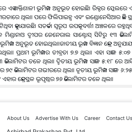
େ ଏକ ଶକ୍ତିଶାଳୀ ଭୂମିକମ୍ପ ଅନୁଭୂତ ହୋଇଛି। ରିକ୍ଟର ସ୍କେଲରେ 
ଟର ଗଭୀରତାରେ ଥିଲା। ପରେ ଫିଲିପାଇନ୍ସ ଏବଂ ଇଣ୍ଡୋନେସିଆର କିଛି ସ୍
ଟିଥିବା କୁହାଯାଉଛି। ସତର୍କତା ସ୍ବରୂପ ଉପକୂଳବର୍ତ୍ତୀ ଅଞ୍ଚଳରେ ରହୁଥି
 କେନ୍ଦ୍ରସ୍ଥଳ ମିଣ୍ଡାନାଓ ଦ୍ୱୀପର ଜେନେରାଲ ସାଣ୍ଟୋସ୍ ସିଟିରୁ ୧୩ କିଲ
ିକମ୍ପ ଅନୁଭୂତ ହୋଇଥିଲା।ଜାତୀୟ ଭୂକମ୍ପ ବିଜ୍ଞାନ କେନ୍ଦ୍ର ଅନୁଯାୟ
ଥିଲା। ପ୍ରଥମ ଭୂମିକମ୍ପର ତୀବ୍ରତା ୭.୭ ଥିଲା। ଏହା ସକାଳ ୫:
୯୩ କିଲୋମିଟର ତଳେ ଥିଲା। ଦ୍ୱିତୀୟ ଭୂମିକମ୍ପ ସକାଳ ୫:୧୮ ରେ ଆସି
ପୃଷ୍ଠର ୭୯ କିଲୋମିଟର ଗଭୀରରେ ଥିଲା। ତୃତୀୟ ଭୂମିକମ୍ପ ସକାଳ ୬:
ଏହାର କେନ୍ଦ୍ରସ୍ଥଳ ଭୃପୃଷ୍ଠର ୭୬ କିଲୋମିଟର ତଳେ ଥିଲା।
About Us
Advertise With Us
Career
Contact U
Ashirbad Prakashan Pvt. Ltd.