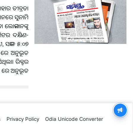
ଏହାର ତୀବ୍ରତା
ଥାନରେ ସୁନାମି
ବା ଲୋକମାନଙ୍କୁ
ୋମିଟର ଦକ୍ଷିଣ-
ୀ, ସକାଳ ୫:୦୭
୦୭ ରେ ଅନୁଭୂତ
ଥିଲା। ରିକ୍ଟର
୨୫ ରେ ଅନୁଭୂତ
s
Privacy Policy
Odia Unicode Converter