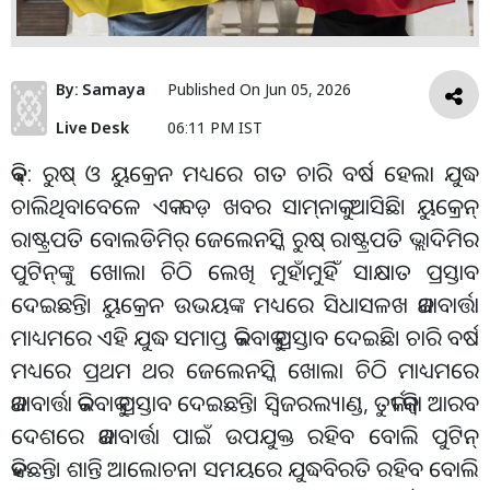
By:
Samaya
Published On
Jun 05, 2026
Live Desk
06:11 PM IST
କିବ୍‌: ରୁଷ୍ ଓ ୟୁକ୍ରେନ ମଧ୍ୟରେ ଗତ ଚାରି ବର୍ଷ ହେଲା ଯୁଦ୍ଧ
ଚାଲିଥିବାବେଳେ ଏକ ବଡ଼ ଖବର ସାମ୍‌ନାକୁ ଆସିଛି। ୟୁକ୍ରେନ୍‌
ରାଷ୍ଟ୍ରପତି ବୋଲଡିମିର୍‌ ଜେଲେନସ୍କି ରୁଷ୍‌ ରାଷ୍ଟ୍ରପତି ଭ୍ଲାଦିମିର
ପୁଟିନ୍‌ଙ୍କୁ ଖୋଲା ଚିଠି ଲେଖି ମୁହାଁମୁହିଁ ସାକ୍ଷାତ ପ୍ରସ୍ତାବ
ଦେଇଛନ୍ତି। ୟୁକ୍ରେନ ଉଭୟଙ୍କ ମଧ୍ୟରେ ସିଧାସଳଖ କଥାବାର୍ତ୍ତା
ମାଧ୍ୟମରେ ଏହି ଯୁଦ୍ଧ ସମାପ୍ତ କରିବାକୁ ପ୍ରସ୍ତାବ ଦେଇଛି। ଚାରି ବର୍ଷ
ମଧ୍ୟରେ ପ୍ରଥମ ଥର ଜେଲେନସ୍କି ଖୋଲା ଚିଠି ମାଧ୍ୟମରେ
କଥାବାର୍ତ୍ତା କରିବାକୁ ପ୍ରସ୍ତାବ ଦେଇଛନ୍ତି। ସ୍ବିଜରଲ୍ୟାଣ୍ଡ, ତୁର୍କୀ କିମ୍ବା ଆରବ
ଦେଶରେ କଥାବାର୍ତ୍ତା ପାଇଁ ଉପଯୁକ୍ତ ରହିବ ବୋଲି ପୁଟିନ୍‌
କହିଛନ୍ତି। ଶାନ୍ତି ଆଲୋଚନା ସମୟରେ ଯୁଦ୍ଧବିରତି ରହିବ ବୋଲି