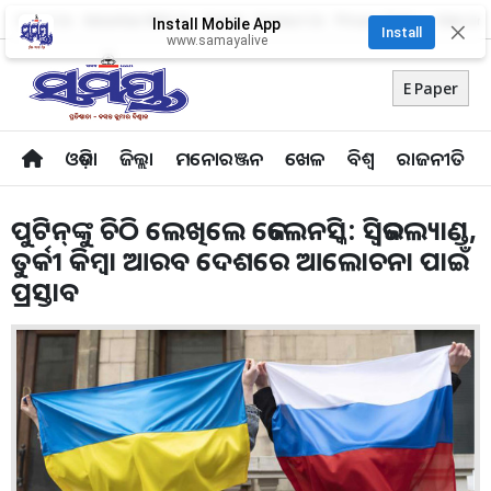
About Us
Advertise With Us
Career
Contact Us
Privacy Policy
Odia Uni
Install Mobile App
✕
Install
www.samayalive
E Paper
ଓଡ଼ିଶା
ଜିଲ୍ଲା
ମନୋରଞ୍ଜନ
ଖେଳ
ବିଶ୍ବ
ରାଜନୀତି
ପୁଟିନ୍‌ଙ୍କୁ ଚିଠି ଲେଖିଲେ ଜେଲେନସ୍କି: ସ୍ବିଜରଲ୍ୟାଣ୍ଡ,
ତୁର୍କୀ କିମ୍ବା ଆରବ ଦେଶରେ ଆଲୋଚନା ପାଇଁ
ପ୍ରସ୍ତାବ