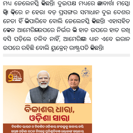
ମଧ୍ୟ ଜେଲେନସ୍କି କହିଛନ୍ତି। ଦୁଇପକ୍ଷ ମଧ୍ୟରେ କଥାବାର୍ତ୍ତା ମସ୍କୋ
କିମ୍ବା କିବ୍‌ରେ ନ ହେଉ। ବଡ଼ ପ୍ରସଙ୍ଗର ସମାଧାନ ଦୁଇ ଦେଶର
ନେତା ହିଁ କରିପାରିବେ ବୋଲି ଜେଲେନସ୍କି କହିଛନ୍ତି। ଏହାସହିତ
କେବଳ ଆମେରିକା ଉପରେ ନିର୍ଭର କରି ହାତ ଉପରେ ହାତ ରଖି
ବସି ପଡ଼ିଲେ ଚଳିବ ନାହିଁ, ଆମେରିକାର ଧ୍ୟାନ ଏବେ ଇରାନ
ଉପରେ ରହିଛି ବୋଲି ୟୁକ୍ରେନ୍‌ ରାଷ୍ଟ୍ରପତି କହିଛନ୍ତି।