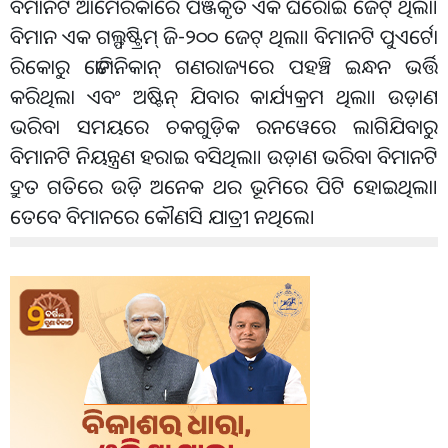
ବିମାନଟି ଆମେରିକାରେ ପଞ୍ଜିକୃତ ଏକ ଘରୋଇ ଜେଟ୍ ଥିଲା।
ବିମାନ ଏକ ଗଲ୍ଫଷ୍ଟ୍ରିମ୍ ଜି-୨୦୦ ଜେଟ୍ ଥିଲା। ବିମାନଟି ପୁଏର୍ଟୋ
ରିକୋରୁ ଡୋମିନିକାନ୍ ଗଣରାଜ୍ୟରେ ପହଞ୍ଚି ଇନ୍ଧନ ଭର୍ତ୍ତି
କରିଥିଲା ​​ଏବଂ ଅଷ୍ଟିନ୍ ଯିବାର କାର୍ଯ୍ୟକ୍ରମ ଥିଲା। ଉଡ଼ାଣ
ଭରିବା ସମୟରେ ଚକଗୁଡ଼ିକ ରନୱେରେ ଲାଗିଯିବାରୁ
ବିମାନଟି ନିୟନ୍ତ୍ରଣ ହରାଇ ବସିଥିଲା। ଉଡ଼ାଣ ଭରିବା ବିମାନଟି
ଦ୍ରୁତ ଗତିରେ ଉଡ଼ି ଅନେକ ଥର ଭୂମିରେ ପିଟି ହୋଇଥିଲା।
ତେବେ ବିମାନରେ କୌଣସି ଯାତ୍ରୀ ନଥିଲେ।