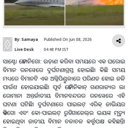
By:
Samaya
Published On
Jun 08, 2026
Live Desk
04:48 PM IST
ସାଣ୍ଟୋ ଡୋମନିଗୋ: ଉଡ଼ାଣ କରିବା ସମୟରେ ଏକ ଘରୋଇ
ବିମାନ ରନୱେରେ ଦୁର୍ଘଟଣାଗ୍ରସ୍ତ ହୋଇଛି। କିଛି ସମୟ
ମଧ୍ୟରେ ବିମାନଟି ଏକ ଅଗ୍ନିପିଣ୍ଡୁଳାରେ ପରିଣତ ହୋଇ ଜଳି
ପାଉଁଶ ହୋଇଯାଇଛି। ପୂର୍ବ ଡୋମିନିକାନ୍ ଗଣରାଜ୍ୟର ଲା
ରୋମାନା ଅନ୍ତର୍ଜାତୀୟ ବିମାନବନ୍ଦରର ରନୱେରେ ଏହି
ଘଟଣା ଘଟିଛି। ଦୁର୍ଘଟଣାରେ ପାଇଲଟ୍ ଏରିକ୍ ଜାଭିୟର
ଡିଏଗୋ ଏବଂ କୋ-ପାଇଲଟ୍ ରୁଡି ଗାଜେଲ୍ଉ ଭୟଙ୍କ ମୃତ୍ୟୁ
ହୋଇଥିବା ଜାତୀୟ ବିମାନ ଚଳାଚଳ କର୍ତ୍ତୃପକ୍ଷ କହିଛନ୍ତି।