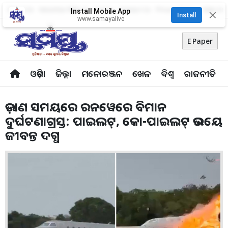
About Us
Advertise With Us
Career
Contact Us
Privacy Policy
Odia Uni
Install Mobile App
✕
Install
www.samayalive
E Paper
ଓଡ଼ିଶା
ଜିଲ୍ଲା
ମନୋରଞ୍ଜନ
ଖେଳ
ବିଶ୍ବ
ରାଜନୀତି
ଉଡ଼ାଣ ସମୟରେ ରନୱେରେ ବିମାନ
ଦୁର୍ଘଟଣାଗ୍ରସ୍ତ: ପାଇଲଟ୍, କୋ-ପାଇଲଟ୍ ଉଭୟେ
ଜୀବନ୍ତ ଦଗ୍ଧ