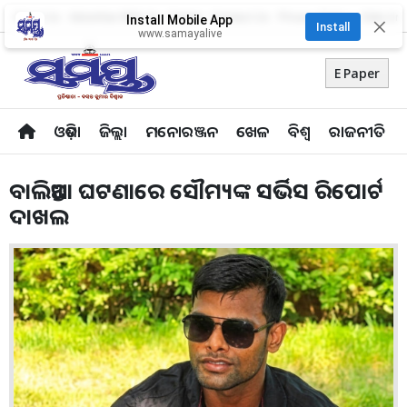
About Us
Advertise With Us
Career
Contact Us
Privacy Policy
Odia Uni
Install Mobile App
✕
Install
www.samayalive
E Paper
ଓଡ଼ିଶା
ଜିଲ୍ଲା
ମନୋରଞ୍ଜନ
ଖେଳ
ବିଶ୍ବ
ରାଜନୀତି
ବାଲିଅନ୍ତା ଘଟଣାରେ ସୌମ୍ୟଙ୍କ ସର୍ଭିସ ରିପୋର୍ଟ
ଦାଖଲ