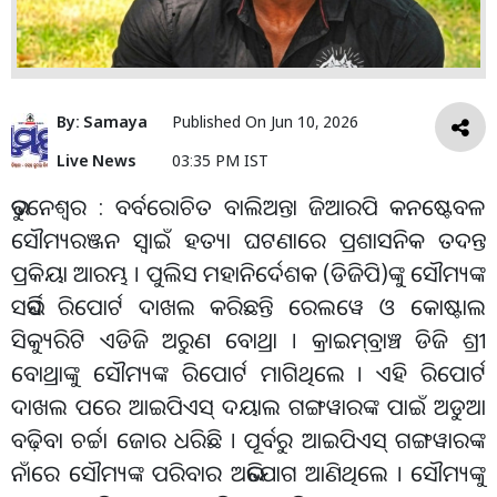
By:
Samaya
Published On
Jun 10, 2026
Live News
03:35 PM IST
ଭୁବନେଶ୍ୱର : ବର୍ବରୋଚିତ ବାଲିଅନ୍ତା ଜିଆରପି କନଷ୍ଟେବଳ
ସୌମ୍ୟରଞ୍ଜନ ସ୍ୱାଇଁ ହତ୍ୟା ଘଟଣାରେ ପ୍ରଶାସନିକ ତଦନ୍ତ
ପ୍ରକିୟା ଆରମ୍ଭ । ପୁଲିସ ମହାନିର୍ଦେଶକ (ଡିଜିପି)ଙ୍କୁ ସୌମ୍ୟଙ୍କ
ସର୍ଭିସ ରିପୋର୍ଟ ଦାଖଲ କରିଛନ୍ତି ରେଲୱେ ଓ କୋଷ୍ଟାଲ
ସିକ୍ୟୁରିଟି ଏଡିଜି ଅରୁଣ ବୋଥ୍ରା । କ୍ରାଇମ୍‌ବ୍ରାଞ୍ଚ ଡିଜି ଶ୍ରୀ
ବୋଥ୍ରାଙ୍କୁ ସୌମ୍ୟଙ୍କ ରିପୋର୍ଟ ମାଗିଥିଲେ । ଏହି ରିପୋର୍ଟ
ଦାଖଲ ପରେ ଆଇପିଏସ୍‌ ଦୟାଲ ଗଙ୍ଗୱାରଙ୍କ ପାଇଁ ଅଡୁଆ
ବଢ଼ିବା ଚର୍ଚ୍ଚା ଜୋର ଧରିଛି । ପୂର୍ବରୁ ଆଇପିଏସ୍‌ ଗଙ୍ଗୱାରଙ୍କ
ନାଁରେ ସୌମ୍ୟଙ୍କ ପରିବାର ଅଭିଯୋଗ ଆଣିଥିଲେ । ସୌମ୍ୟଙ୍କୁ