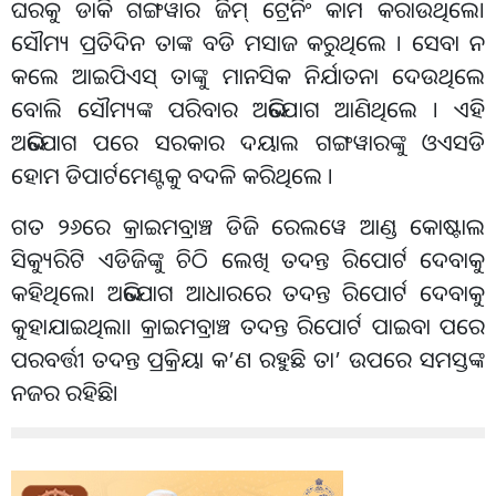
ଘରକୁ ଡାକି ଗଙ୍ଗୱାର ଜିମ୍ ଟ୍ରେନିଂ କାମ କରାଉଥିଲେ।
ସୌମ୍ୟ ପ୍ରତିଦିନ ତାଙ୍କ ବଡି ମସାଜ କରୁଥିଲେ । ସେବା ନ
କଲେ ଆଇପିଏସ୍‌ ତାଙ୍କୁ ମାନସିକ ନିର୍ଯାତନା ଦେଉଥିଲେ
ବୋଲି ସୌମ୍ୟଙ୍କ ପରିବାର ଅଭିଯୋଗ ଆଣିଥିଲେ । ଏହି
ଅଭିଯୋଗ ପରେ ସରକାର ଦୟାଲ ଗଙ୍ଗୱାରଙ୍କୁ ଓଏସଡି
ହୋମ ଡିପାର୍ଟମେଣ୍ଟକୁ ବଦଳି କରିଥିଲେ ।
ଗତ ୨୬ରେ କ୍ରାଇମବ୍ରାଞ୍ଚ ଡିଜି ରେଲୱେ ଆଣ୍ଡ କୋଷ୍ଟାଲ
ସିକ୍ୟୁରିଟି ଏଡିଜିଙ୍କୁ ଚିଠି ଲେଖି ତଦନ୍ତ ରିପୋର୍ଟ ଦେବାକୁ
କହିଥିଲେ। ଅଭିଯୋଗ ଆଧାରରେ ତଦନ୍ତ ରିପୋର୍ଟ ଦେବାକୁ
କୁହାଯାଇଥିଲା। କ୍ରାଇମବ୍ରାଞ୍ଚ ତଦନ୍ତ ରିପୋର୍ଟ ପାଇବା ପରେ
ପରବର୍ତ୍ତୀ ତଦନ୍ତ ପ୍ରକ୍ରିୟା କ’ଣ ରହୁଛି ତା’ ଉପରେ ସମସ୍ତଙ୍କ
ନଜର ରହିଛି।