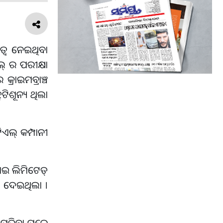
ିତ୍ୱ ନେଇଥିବା
ଲ୍ ର ପରୀକ୍ଷା
ରାଇମବ୍ରାଞ୍ଚ
ୁଟିଶୂନ୍ୟ ଥିଲା
ଏଲ୍ କମ୍ପାନୀ
ଆଇ ଲିମିଟେଡ୍
୍ୱ ଦେଇଥିଲା ।
 ଉପୁଜିବା ପରେ