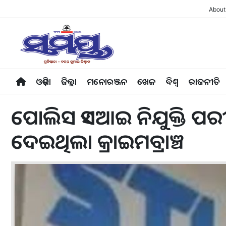
About
ଓଡ଼ିଶା
ଜିଲ୍ଲା
ମନୋରଞ୍ଜନ
ଖେଳ
ବିଶ୍ବ
ରାଜନୀତି
ପୋଲିସ ଏସଆଇ ନିଯୁକ୍ତି ପରୀକ୍
ଦେଇଥିଲା କ୍ରାଇମବ୍ରାଞ୍ଚ