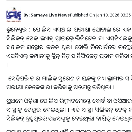
By:
Samaya Live News
Published On
Jan 10, 2026 03:3
ଭୁବନେଶ୍ୱର : ପୋଲିସ ଏସ୍ଆଇ ପରୀକ୍ଷା ଘୋଟାଲାରେ ଏକ ଗୁରୁତ
ସିଲିକନ୍ ଟେକ୍ ଲ୍ୟାବ୍ ପ୍ରାଇଭେଟ୍ ଲିମିଟେଡ଼ ବା ଏସଟିଏଲକୁ 
ସଞ୍ଚାଳନ ସନ୍ତୋଷ ଜନକ ଥିଲା ବୋଲି ରିପୋର୍ଟରେ ଉଲ୍ଲେଖ କର
ଏସଟିଏଲ୍ କମ୍ପାନୀକୁ କ୍ଲିନ୍ ଚିଟ୍ ସାର୍ଟିଫିକେଟ୍ ପ୍ରଦାନ କରି
।
ସେହିପରି ତାର ମାଲିକ ସୁରେଶ ନାୟକଙ୍କୁ ମଧ୍ୟ ଭଦ୍ରାମୀର ସ
ପରୀକ୍ଷା କେଳେଙ୍କାରୀ କରିବାକୁ ଷଡ଼ଯନ୍ତ୍ର ରଚିଥିଲା ।
ପ୍ରଥମେ ଓଡ଼ିଶା ପୋଲିସ ରିକ୍ର୍ୟୁଟମେଣ୍ଟେ ବୋର୍ଡ ବା ଓ
ସଂସ୍ଥାକୁ ଟେଣ୍ଡର ଦେଇଥିଲା । ଏହି ସଂସ୍ଥା ସିଲିକନ୍‌ ଟେକ୍‌
ସିଲିକନ୍‌ ବ୍ରହ୍ମପୁରର ପଞ୍ଚସଫ୍ଟକୁ ଦେଇଥିଲା ଦାୟିତ୍ୱ ଦେଇଥି
ପ୍ରକାଶ ଯୋଗ୍ୟ, ପ୍ରଥମେ ଏହି ମାମଲାର ତଦନ୍ତ କ୍ରାଇମବ୍ରାଞ୍ଚ