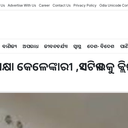
 Us
Advertise With Us
Career
Contact Us
Privacy Policy
Odia Unicode Con
ବାଣିଜ୍ୟ
ଅପରାଧ
ଜୀବନଚର୍ଯ୍ୟା
ସ୍ୱାସ୍ଥ
ଦେଶ- ବିଦେଶ
ପାଣ
ଷା କେଳେଙ୍କାରୀ ,ଏସଟିଏଲକୁ କ୍ଲ