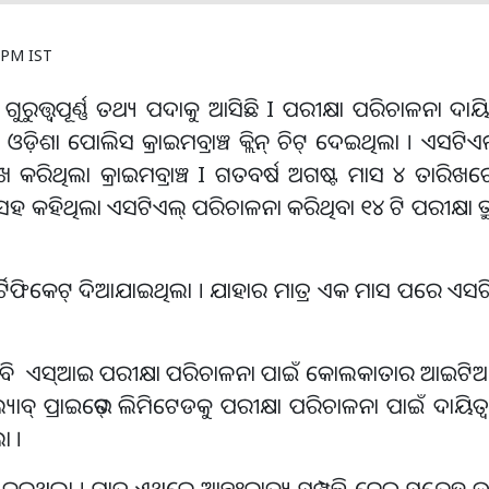
5 PM IST
୍ତ୍ୱପୂର୍ଣ୍ଣ ତଥ୍ୟ ପଦାକୁ ଆସିଛି I ପରୀକ୍ଷା ପରିଚାଳନା ଦାୟ
ଓଡ଼ିଶା ପୋଲିସ କ୍ରାଇମବ୍ରାଞ୍ଚ କ୍ଲିନ୍ ଚିଟ୍ ଦେଇଥିଲା । ଏସଟିଏ
ିଥିଲା କ୍ରାଇମବ୍ରାଞ୍ଚ I ଗତବର୍ଷ ଅଗଷ୍ଟ ମାସ ୪ ତାରିଖରେ କ୍
ବା ସହ କହିଥିଲା ଏସଟିଏଲ୍ ପରିଚାଳନା କରିଥିବା ୧୪ ଟି ପରୀକ୍ଷା ତ୍ର
ାର୍ଟିଫିକେଟ୍ ଦିଆଯାଇଥିଲା । ଯାହାର ମାତ୍ର ଏକ ମାସ ପରେ ଏସଟି
ପିଆରବି ଏସ୍‌ଆଇ ପରୀକ୍ଷା ପରିଚାଳନା ପାଇଁ କୋଲକାତାର ଆଇଟି
 ଲ୍ୟାବ୍ ପ୍ରାଇଭେଟ୍ ଲିମିଟେଡକୁ ପରୀକ୍ଷା ପରିଚାଳନା ପାଇଁ ଦାୟିତ
ଲା ।
 କରୁଥିଲା । ମାତ୍ର ଏଥିରେ ଆନ୍ତଃରାଜ୍ୟ ସମ୍ପୃକ୍ତି ନେଇ ସନ୍ଦେହ