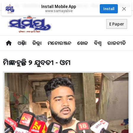
About Us
Advertise With Us
Career
Contact Us
Privacy Policy
Odia Uni
Install Mobile App
✕
Install
www.samayalive
E Paper
ଓଡ଼ିଶା
ଜିଲ୍ଲା
ମନୋରଞ୍ଜନ
ଖେଳ
ବିଶ୍ବ
ରାଜନୀତି
ମିଛ କହୁଛନ୍ତି ୨ ଯୁବତୀ - ଓମ