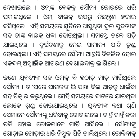
ଦେଖାଇଲେ । ଓମ୍‌ଙ୍କ ବେକକୁ ସୌମ୍ୟ ଜୋର୍‌ରେ ଧରି
ପକାଇଥିଲେ । ଓମ୍‌ ବାଇକ୍‌ ଉପରୁ ନିୟନ୍ତ୍ରଣ ହରାଇ
ବସିଥିଲେ । ଏହି ସମୟରେ ସ୍କୁଟିରେ ଆସୁଥିବା ଦୁଇ ଯୁବତୀଙ୍କ
ସହ ତାଙ୍କ ବାଇକ୍‌ ଧକ୍କା ହୋଇଥିଲା । ସମସ୍ତେ ତଳେ ପଡ଼ି
ଯାଇଥିଲେ । ଦୁର୍ଘଟଣାକୁ ନେଇ ସାମାନ୍ୟ ପାଟି ତୁଣ୍ଡ
ହୋଇଥିଲା । ଏହି ସମୟରେ ସୌମ୍ୟ ଆହୁରି ବିଚଳିତ ହୋଇ
ଏକଦମ୍‌ ଅସ୍ୱାଭାବିକ ଆଚରଣ ଦେଖାଇବାକୁ ଲାଗିଲେ ।
ଜଣେ ଯୁବତୀଙ୍କ ସହ ଓମ୍‌କୁ ବି ହଠାତ୍‌ ମାଡ଼ ମାରିଥିଲେ
ସୌମ୍ୟ । ତା’ପରେ ପାଗଳଙ୍କ ଭଳି ପାଖ ବିଲ ଆଡ଼କୁ ଧାଇଁବା
ସହ ଚିତ୍କାର କରୁଥିଲେ । ସେହି ସମୟରେ ବାଟରେ ଯାଉଥିବା
ଲୋକେ ରୁଣ୍ଡ ହୋଇଯାଇଥିଲେ । ଯୁବତୀଙ୍କ କଥା ଶୁଣି
ସେମାନେ ସୌମ୍ୟଙ୍କୁ ଧରିବାକୁ ଗୋଡ଼ାଇଲେ । ଚାହୁଁ ଚାହୁଁ ଡକା
ଡକି ହୋଇ ଲୋକମାନେ ମାଡ଼ି ଆସିଲେ । ସୌମ୍ୟଙ୍କୁ
ଗୋଡ଼ାଇ ଗୋଡ଼ାଇ ଧରି ନିସ୍ତୁକ ପିଟି ଚାଲିଥିଲେ । ରୋକିବାକୁ