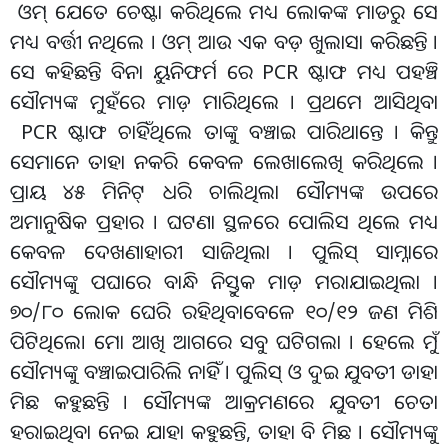
ଓମ୍‌ ଯେତେ ଚେଷ୍ଟା କରିଥିଲେ ମଧ୍ୟ ଲୋକଙ୍କ ମାଡରୁ ସେ
ମଧ୍ୟ ବର୍ତ୍ତୀ ନଥିଲେ । ଓମ୍‌ ଆଉ ଏକ ବଡ଼ ଖୁଲାସା କରିଛନ୍ତି ।
ସେ କହିଛନ୍ତି ବିନା ୟୁନିଫର୍ମ ରେ PCR ଷ୍ଟାଫ ମଧ୍ୟ ପହଞ୍ଚି
ସୌମ୍ୟଙ୍କ ମୁହଁରେ ମାଡ଼ ମାରିଥିଲେ । ପ୍ରଥମେ ଆସିଥିବା
PCR ଷ୍ଟାଫ ଚାହିଁଥିଲେ ତାଙ୍କୁ ବଞ୍ଚାଇ ପାରିଥାନ୍ତେ । କିନ୍ତୁ
ସେମାନେ ତାହା ନକରି କେବଳ ଲେଖାଲେଖି କରିଥିଲେ ।
ପ୍ରାୟ ୪୫ ମିନିଟ୍‌ ଧରି ଚାଲିଥିଲା ସୌମ୍ୟଙ୍କ ଉପରେ
ଅମାନୁଷିକ ପ୍ରହାର । ଘଟଣା ସ୍ଥଳରେ ପୋଲିସ ଥିଲେ ମଧ୍ୟ
କେବଳ ଦେଖଣାହାରୀ ସାଜିଥିଲା । ପୁଲିସ୍‌ ସାମ୍ନାରେ
ସୌମ୍ୟଙ୍କୁ ପଘାରେ ବାନ୍ଧି ନିସ୍ତୁକ ମାଡ଼ ମରାଯାଇଥିଲା ।
୭୦/୮୦ ଲୋକ ଘେରି ରହିଥିବାବେଳେ ୧୦/୧୨ ଜଣ ମିଶି
ପିଟିଥିଲେ। ମୋ ଆଖି ଆଗରେ ସବୁ ଘଟିଗଲା । ହେଲେ ମୁଁ
ସୌମ୍ୟଙ୍କୁ ବଞ୍ଚାଇପାରିଲି ନାହିଁ । ପୁଲିସ୍‌ ଓ ଦୁଇ ଯୁବତୀ ଡାହା
ମିଛ କହୁଛନ୍ତି । ସୌମ୍ୟଙ୍କ ଆକ୍ରମଣରେ ଯୁବତୀ ଚେତା
ହରାଇଥିବା ନେଇ ଯାହା କହୁଛନ୍ତି, ତାହା ବି ମିଛ । ସୌମ୍ୟଙ୍କୁ