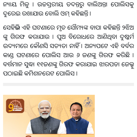
ନ୍ୟାୟ ମିଳୁ । ଉଚ୍ଚସ୍ତରୀୟ ତଦନ୍ତରୁ ବାଲିଅନ୍ତା ପୋଲିସକୁ
ଦୁରେଇ ରଖାଯାଉ ବୋଲି ଓମ୍‌ କହିଛନ୍ତି ।
ସେହିଭଳି ଏହି ଘଟଣାରେ ମୃତ ସୌମ୍ୟଙ୍କ ବାପା କହିଛନ୍ତି ୨ଝିଅ
ଙ୍କୁ ଗିରଫ କରାଯାଉ । ପୁଅ ବିରୋଧରେ ଆଣିଥିବା ଦୁଷ୍କର୍ମ
ଉଦ୍ୟମରେ କୌଣସି ସତ୍ୟତା ନାହିଁ । ଅନ୍ୟପଟେ ଏହି ବର୍ବର
କାଣ୍ଡ ଘଟଣାରେ ପୋଲିସ ଆଉ ୬ ଜଣଙ୍କୁ ଗିରଫ କରିଛି ।
ବର୍ତ୍ତମାନ ସୁଦ୍ଧା ୧୧ଜଣଙ୍କୁ ଗିରଫ କରାଯାଇ ଝାରପଡା ଜେଲ୍କୁ
ପଠାଇଛି କମିଶନରେଟ ପୋଲିସ ।