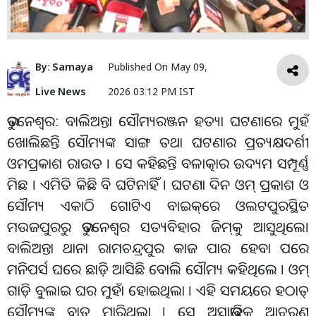
By:
Samaya
Published On
May 09,
Live News
2026 03:12 PM IST
ଭୁବନେଶ୍ୱର: ବାଲିଅନ୍ତା ସୌମ୍ୟରଞ୍ଜନ ହତ୍ୟା ଘଟଣାରେ ମୁହଁ
ଖୋଲିଛନ୍ତି ସୌମ୍ୟଙ୍କ ସାଙ୍ଗ ତଥା ଘଟଣାର ପ୍ରତ୍ୟକ୍ଷଦର୍ଶୀ
ଓମପ୍ରକାଶ ରାଉତ । ସେ କହିଛନ୍ତି ବଳାତ୍କାର ଉଦ୍ୟମ ସମ୍ପୂର୍ଣ୍ଣ
ମିଛ । ଏମିତି କିଛି ବି ଘଟିନାହିଁ । ଘଟଣା ଦିନ ଓମ୍‌ ପ୍ରକାଶ ଓ
ସୌମ୍ୟ ଏକାଠି ଗୋଟିଏ ବାଇକ୍‌ରେ ଓଲଟପୁରସ୍ଥିତ
ମଉଜପୁରରୁ ଭୁବନେଶ୍ୱର ସତ୍ୟବିହାର ଜିମ୍‌କୁ ଆସୁଥିଲେ।
ବାଲିଅନ୍ତା ଥାନା ରାମଚନ୍ଦ୍ରପୁର କାଜ ପାର ହେବା ପରେ
ମନିପର୍ସ ଘରେ ଛାଡ଼ି ଆସିଛି ବୋଲି ସୌମ୍ୟ କହିଥିଲେ । ଓମ୍‌
ଗାଡ଼ି ବୁଲାଇ ଘର ମୁହାଁ ହୋଇଥିଲା । ଏହି ସମୟରେ ହଠାତ୍‌
ସୌମ୍ୟଙ୍କୁ ବାତ ମାରିଥିଲା । ସେ ଅସ୍ୱାଭାବିକ ଆଚରଣ