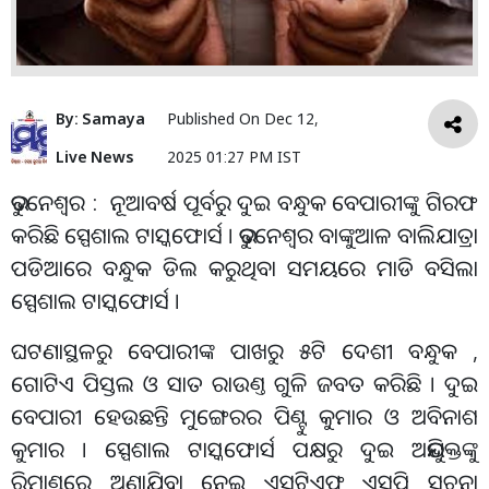
By:
Samaya
Published On
Dec 12,
Live News
2025 01:27 PM IST
ଭୁବନେଶ୍ୱର : ନୂଆବର୍ଷ ପୂର୍ବରୁ ଦୁଇ ବନ୍ଧୁକ ବେପାରୀଙ୍କୁ ଗିରଫ
କରିଛି ସ୍ପେଶାଲ ଟାସ୍କଫୋର୍ସ । ଭୁବନେଶ୍ଵର ବାଙ୍କୁଆଳ ବାଲିଯାତ୍ରା
ପଡିଆରେ ବନ୍ଧୁକ ଡିଲ କରୁଥିବା ସମୟରେ ମାଡି ବସିଲା
ସ୍ପେଶାଲ ଟାସ୍କଫୋର୍ସ ।
ଘଟଣାସ୍ଥଳରୁ ବେପାରୀଙ୍କ ପାଖରୁ ୫ଟି ଦେଶୀ ବନ୍ଧୁକ ,
ଗୋଟିଏ ପିସ୍ତଲ ଓ ସାତ ରାଉଣ୍ତ ଗୁଳି ଜବତ କରିଛି । ଦୁଇ
ବେପାରୀ ହେଉଛନ୍ତି ମୁଙ୍ଗେରର ପିଣ୍ଟୁ କୁମାର ଓ ଅବିନାଶ
କୁମାର । ସ୍ପେଶାଲ ଟାସ୍କଫୋର୍ସ ପକ୍ଷରୁ ଦୁଇ ଅଭିଯୁକ୍ତଙ୍କୁ
ରିମାଣ୍ତରେ ଅଣାଯିବା ନେଇ ଏସଟିଏଫ ଏସପି ସୂଚନା