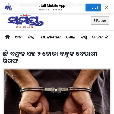
About Us
Advertise With Us
Career
Contact Us
Privacy Policy
Odia Uni
Install Mobile App
✕
Install
www.samayalive
E Paper
ଓଡ଼ିଶା
ଜିଲ୍ଲା
ମନୋରଞ୍ଜନ
ଖେଳ
ବିଶ୍ବ
ରାଜନୀତି
୫ ଟି ବନ୍ଧୁକ ସହ ୨ ଚୋରା ବନ୍ଧୁକ ବେପାରୀ
ଗିରଫ