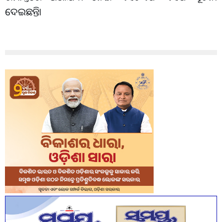
ଦେଇଛନ୍ତି।