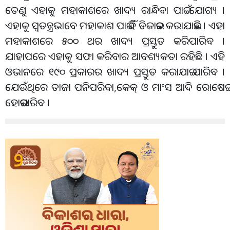
ତେଣୁ ଏହାକୁ ମହାକାଶରେ ଖାଦ୍ୟ ରାନ୍ଧିବା ପାଇଁ ଯୋଗ୍ୟ ।
ଏହାକୁ ସ୍ୱତନ୍ତ୍ରଭାବେ ମହାକାଶ ପାଇଁ ହିଁ ଡିଜାଇନ କରାଯାଇଛି । ଏହା
ମହାକାଶରେ ୫୦୦ ଥର ଖାଦ୍ୟ ପ୍ରସ୍ତୁତ କରିପାରିବ ।
ଯାହାପରେ ଏହାକୁ ସଫା କରିବାର ଆବଶ୍ୟକତା ରହିଛି । ଏହି
ଓଭାନରେ ୧୯୦ ପ୍ରକାରର ଖାଦ୍ୟ ପ୍ରସ୍ତୁତ କରାଯାଇ ପାରିବ ।
ଯେଉଁଥିରେ ତାଜା ପନିପରିବା,କେକ୍‌ ଓ ମାଂସ ଆଦି ରୋଷେଇ
ହୋଇପାରିବ ।