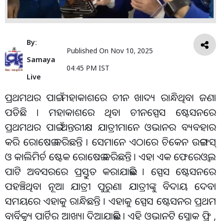
By:
Published On
Nov 10, 2025
Samaya
04:45 PM IST
Live
ପ୍ରଥମଥର ପାଇଁ ମହାକାଶରେ ଚୀନ ଖାଦ୍ୟ ରାନ୍ଧିଥିବା ଜଣା
ପଡିଛି । ମହାକାଶରେ ଥିବା ଚୀନସ୍ପେସ ଷ୍ଟେସନରେ
ପ୍ରଥମଥର ପାଇଁ ଅନ୍ତରୀକ୍ଷ ଯାତ୍ରୀମାନେ ଓଭାନର ବ୍ୟବହାର
କରି ରୋଷେଇ କରିଛନ୍ତି । ସେମାନେ ଏଠାରେ ଚିକେନ ଉଇଙ୍ଗସ୍‌
ଓ କାଲିମିର୍ଚ ଷ୍ଟେକ ରୋଷେଇ କରିଛନ୍ତି । ଏହା ଏକ ଫେରେଓ୍ୱଲ
ପାଟି ଅବସରରେ ପ୍ରସ୍ତୁତ କରାଯାଇଛି । ସ୍ପେସ ଷ୍ଟେସନରେ
ପହଞ୍ଚିଥିବା ନୂଆ ଯାତ୍ରୀ ପୁରୁଣା ଯାତ୍ରୀଙ୍କୁ ବିଦାୟ ଦେବା
ସମୟରେ ଏହାକୁ ରାନ୍ଧିଛନ୍ତି । ଏହାକୁ ସ୍ପେସ ଷ୍ଟେସନର ପ୍ରଥମ
ବାର୍ବିକ୍ୟୁ ପାର୍ଟିର ଆଖ୍ୟା ଦିଆଯାଇଛି । ଏହି ଓଭାନଟି ସ୍ମୋକ ଫ୍ରି ,