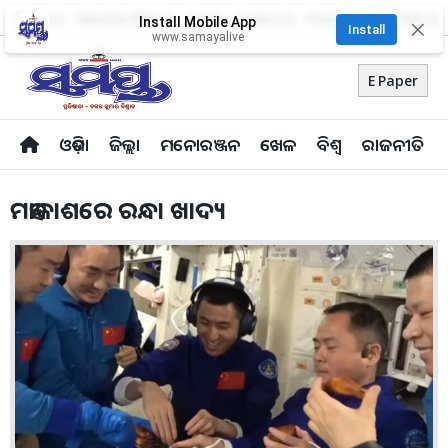
About Us
Advertise With Us
Career
Contact Us
Privacy Policy
Odia Uni
Install Mobile App
✕
Install
www.samayalive
E Paper
ଓଡ଼ିଶା
ଜିଲ୍ଲା
ମନୋରଞ୍ଜନ
ଖେଳ
ବିଶ୍ବ
ରାଜନୀତି
ମହାକାଶରେ ରନ୍ଧା ଖାଦ୍ୟ