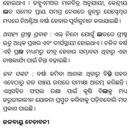
ହୋଇଥାଏ । ଡବ୍ଲୁଏମଓର ମାନଚିତ୍ର ଅନୁଯାୟୀ, କେନ୍ଦ୍ରୀୟ
ଭାରତ ସମେତ ପ୍ରାୟ ସମଗ୍ର ଦେଶରେ ଜୁନ୍
ରୁ ସେପ୍ଟେମ୍ବର
ମଧ୍ୟରେ ନିଅଣ୍ଟିଆ ବର୍ଷା ହେବାର ପୂର୍ବାନୁମାନ କରାଯାଇଛି ।
ଅସହ୍ୟ ଗ୍ରୀଷ୍ମ ପ୍ରବାହ :
ଏଲ୍ ନିନୋ ଯୋଗୁଁ ଭାରତରେ ଗ୍ରୀଷ୍ମ
ଋତୁ ଅଧିକ ପ୍ରଖର ଏବଂ ଦୀର୍ଘସ୍ଥାୟୀ ହୋଇଥାଏ । ଚଳିତ ବର୍ଷ
ଏହି ପ୍ରଭାବ ମଧ୍ୟମରୁ ତୀବ୍ର ହେବାର ସମ୍ଭାବନା ଥିବାରୁ ଏହା
ଚାଷକାର୍ଯ୍ୟ ପାଇଁ ଚିନ୍ତା ବଢ଼ାଇଛି ।
ଜଳ ସଙ୍କଟ :
ବର୍ଷା କମିବା ଆଶଙ୍କା ଥିବାରୁ ବିଭିନ୍ନ ସହର
ଏବେଠାରୁ ଜଳ ସଞ୍ଚୟ ଉପରେ ସମୀକ୍ଷା ଆରମ୍ଭ କରିଛନ୍ତି ।
ଏଥିସହିତ ଫସଲ ରକ୍ଷା ପାଇଁ କୃଷି ବିଭାଗକୁ ମଧ୍ୟ
ଜରୁରୀକାଳୀନ ଯୋଜନା ପ୍ରସ୍ତୁତ କରିବାକୁ ପଡ଼ିବବୋଲି ମତ
ପ୍ରକାଶ ପାଇଛି ।
ଜଳବାୟୁ ଚେତାବନୀ