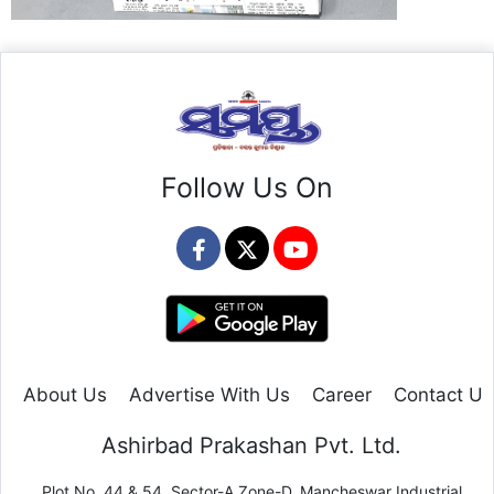
Follow Us On
About Us
Advertise With Us
Career
Contact Us
Ashirbad Prakashan Pvt. Ltd.
Plot No. 44 & 54, Sector-A,Zone-D, Mancheswar Industrial