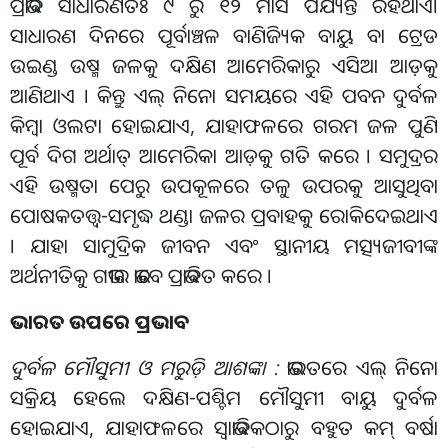
ପ୍ରଭାବ ସାଧାରଣତଃ ୯ ରୁ ୧୨ ମାସ ପର୍ଯ୍ୟନ୍ତ ରହିଥାଏ।
ସାଧାରଣ ଦିନରେ ପୂର୍ବାଞ୍ଚଳ ବାଣିଜ୍ୟିକ ବାୟୁ ବା ଟ୍ରେଡ
ଉଇଣ୍ଡ ଉଷ୍ମ ଜଳକୁ ଦକ୍ଷିଣ ଆମେରିକାରୁ ଏସିଆ ଆଡ଼କୁ
ଆଣିଥାଏ । କିନ୍ତୁ ଏଲ୍ ନିନୋ ସମୟରେ ଏହି ପବନ ଦୁର୍ବଳ
କିମ୍ବା ଓଲଟା ହୋଇଯାଏ, ଯାହାଫଳରେ ଗରମ ଜଳ ପୁଣି
ପୂର୍ବ ଦିଗ ଅର୍ଥାତ୍ ଆମେରିକା ଆଡ଼କୁ ଗତି କରେ । ସମୁଦ୍ରର
ଏହି ଉଷ୍ମତା ପେରୁ ଉପକୂଳରେ ତଳୁ ଉପରକୁ ଆସୁଥିବା
ପୋଷକତତ୍ତ୍ୱ-ସମୃଦ୍ଧ ଥଣ୍ଡା ଜଳର ପ୍ରବାହକୁ ରୋକିଦେଇଥାଏ
। ଯାହା ସାମୁଦ୍ରିକ ଜୀବନ ଏବଂ ସ୍ଥାନୀୟ ମତ୍ସ୍ୟଜୀବୀଙ୍କ
ଅର୍ଥନୀତିକୁ ଗଭୀର ଭାବେ ପ୍ରଭାବିତ କରେ ।
ଭାରତ ଉପରେ ପ୍ରଭାବ
ଦୁର୍ବଳ ମୌସୁମୀ ଓ ମରୁଡ଼ି ଆଶଙ୍କା :
ଭାରତରେ ଏଲ୍ ନିନୋ
ସକ୍ରିୟ ହେଲେ ଦକ୍ଷିଣ-ପଶ୍ଚିମ ମୌସୁମୀ ବାୟୁ ଦୁର୍ବଳ
ହୋଇଯାଏ, ଯାହାଫଳରେ ସ୍ୱାଭାବିକଠାରୁ ବହୁତ କମ୍ ବର୍ଷା