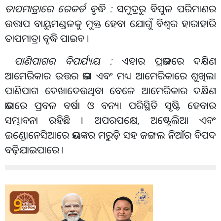
ତାପମାତ୍ରାରେ ରେକର୍ଡ ବୃଦ୍ଧି :
ସମୁଦ୍ରରୁ ବିପୁଳ ପରିମାଣର
ଉତ୍ତାପ ବାୟୁମଣ୍ଡଳକୁ ମୁକ୍ତ ହେବା ଯୋଗୁଁ ବିଶ୍ୱର ହାରାହାରି
ତାପମାତ୍ରା ବୃଦ୍ଧି ପାଇବ ।
ପାଣିପାଗର ବିପର୍ଯ୍ୟୟ :
ଏହାର ପ୍ରଭାବରେ ଦକ୍ଷିଣ
ଆମେରିକାର ଉତ୍ତର ଭାଗ ଏବଂ ମଧ୍ୟ ଆମେରିକାରେ ଶୁଖିଲା
ପାଣିପାଗ ଦେଖାଦେଉଥିବା ବେଳେ ଆମେରିକାର ଦକ୍ଷିଣ
ଭାଗରେ ପ୍ରବଳ ବର୍ଷା ଓ ବନ୍ୟା ପରିସ୍ଥିତି ସୃଷ୍ଟି ହେବାର
ସମ୍ଭାବନା ରହିଛି । ଅପରପକ୍ଷେ, ଅଷ୍ଟ୍ରେଲିଆ ଏବଂ
ଇଣ୍ଡୋନେସିଆରେ ଭୟଙ୍କର ମରୁଡ଼ି ସହ ଜଙ୍ଗଲ ନିଆଁର ବିପଦ
ବଢ଼ିଯାଇପାରେ ।