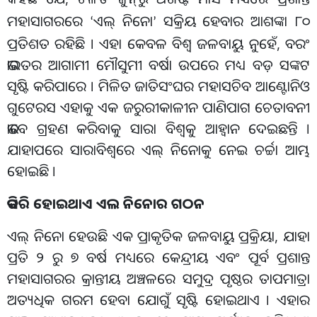
ମହାସାଗରରେ
ଏଲ୍ ନିନୋ
ସକ୍ରିୟ ହେବାର ଆଶଙ୍କା ୮୦
‘
’
ପ୍ରତିଶତ ରହିଛି । ଏହା କେବଳ ବିଶ୍ୱ ଜଳବାୟୁ ନୁହେଁ, ବରଂ
ଭାରତର ଆଗାମୀ ମୌସୁମୀ ବର୍ଷା ଉପରେ ମଧ୍ୟ ବଡ଼ ସଙ୍କଟ
ସୃଷ୍ଟି କରିପାରେ । ମିଳିତ ଜାତିସଂଘର ମହାସଚିବ ଆଣ୍ଟୋନିଓ
ଗୁଟେରସ ଏହାକୁ ଏକ ଜରୁରୀକାଳୀନ ପାଣିପାଗ ଚେତାବନୀ
ଭାବେ ଗ୍ରହଣ କରିବାକୁ ସାରା ବିଶ୍ୱକୁ ଆହ୍ୱାନ ଦେଇଛନ୍ତି ।
ଯାହାପରେ ସାରାବିଶ୍ବରେ ଏଲ୍ ନିନୋକୁ ନେଇ ଚର୍ଚ୍ଚା ଆମ୍ଭ
ହୋଇଛି ।
କିପରି ହୋଇଥାଏ ଏଲ ନିନୋର ଗଠନ
ଏଲ୍ ନିନୋ ହେଉଛି ଏକ ପ୍ରାକୃତିକ ଜଳବାୟୁ ପ୍ରକ୍ରିୟା, ଯାହା
ପ୍ରତି ୨ ରୁ ୭ ବର୍ଷ ମଧ୍ୟରେ କେନ୍ଦ୍ରୀୟ ଏବଂ ପୂର୍ବ ପ୍ରଶାନ୍ତ
ମହାସାଗରର କ୍ରାନ୍ତୀୟ ଅଞ୍ଚଳରେ ସମୁଦ୍ର ପୃଷ୍ଠର ତାପମାତ୍ରା
ଅତ୍ୟଧିକ ଗରମ ହେବା ଯୋଗୁଁ ସୃଷ୍ଟି ହୋଇଥାଏ । ଏହାର