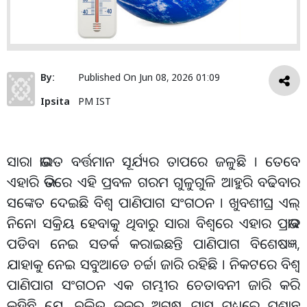
By:
Published On
Jun 08, 2026 01:09
Ipsita
PM IST
ସାରା ଭାରତ ବର୍ତ୍ତମାନ ସୂର୍ଯ୍ୟର ତାପରେ ଜଳୁଛି । ତେବେ
ଏହାରି ଭିତରେ ଏହି ପ୍ରବଳ ଗରମ ଗୁଳୁଗୁଳି ଆହୁରି ବଢିବାର
ସଙ୍କେତ ଦେଇଛି ବିଶ୍ୱ ପାଣିପାଗ ସଂଗଠନ । ଖୁବଶୀଘ୍ର ଏଲ୍
ନିନୋ ସକ୍ରିୟ ହେବାକୁ ଥିବାରୁ ସାରା ବିଶ୍ବରେ ଏହାର ପ୍ରଭାବ
ପଡିବା ନେଇ ସତର୍କ କରାଇଛନ୍ତି ପାଣିପାଗ ବିଶେଷଜ୍ଞ,
ଯାହାକୁ ନେଇ ସବୁଆଡେ ଚର୍ଚ୍ଚା ଜାରି ରହିଛି । ନିକଟରେ ବିଶ୍ୱ
ପାଣିପାଗ ସଂଗଠନ ଏକ ଗମ୍ଭୀର ଚେତାବନୀ ଜାରି କରି
କହିଛି ଯେ, ଚଳିତ ଜୁନ୍
ରୁ ଅଗଷ୍ଟ ମାସ ମଧ୍ୟରେ ପ୍ରଶାନ୍ତ