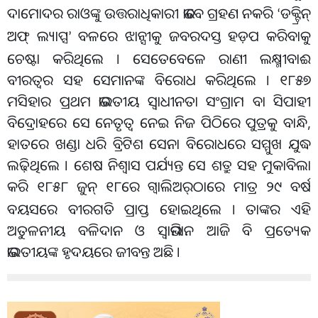
ଦାମୋଦର ରାଓଙ୍କୁ ଉତ୍ତରାଧିକାରୀ ଭାବେ ଗ୍ରହଣ ନକରି
ଡକ୍ଟ୍ରିନ୍
‘
ଅଫ୍ ଲ୍ୟାପ୍ସ
ବଳରେ ଝାନ୍ସୀକୁ ଜବରଦସ୍ତ ହଡ଼ପ କରିବାକୁ
’
ଚେଷ୍ଟା କରିଥିଲେ । ସେତେବେଳେ ରାଣୀ ଲକ୍ଷ୍ମୀବାଈ
ବୀରତ୍ୱର ସହ ସେମାନଙ୍କ ବିରୋଧ କରିଥିଲେ । ୧୮୫୭
ମସିହାର ପ୍ରଥମ ଭାରତୀୟ ସ୍ୱାଧୀନତା ସଂଗ୍ରାମ ବା ସିପାହୀ
ବିଦ୍ରୋହରେ ସେ ନେତୃତ୍ୱ ନେଇ ନିଜ ପିଠିରେ ପୁତ୍ରକୁ ବାନ୍ଧି,
ହାତରେ ଖଣ୍ଡା ଧରି ବ୍ରିଟିଶ ସେନା ବିରୋଧରେ ସମ୍ମୁଖ ଯୁଦ୍ଧ
ଲଢ଼ିଥିଲେ । ଶେଷ ନିଶ୍ୱାସ ପର୍ଯ୍ୟନ୍ତ ସେ ଶତ୍ରୁ ସହ ମୁକାବିଲା
କରି ୧୮୫୮ ଜୁନ୍ ୧୮ରେ ଗ୍ୱାଲିଅର୍
ଠାରେ ମାତ୍ର ୨୯ ବର୍ଷ
ବୟସରେ ବୀରଗତି ପ୍ରାପ୍ତ ହୋଇଥିଲେ । ତାଙ୍କର ଏହି
ଅତୁଳନୀୟ ବଳିଦାନ ଓ ସ୍ୱାଭିମାନ ଆଜି ବି ପ୍ରତ୍ୟେକ
ଭାରତୀୟଙ୍କ ହୃଦୟରେ ଜୀବନ୍ତ ଅଛି ।