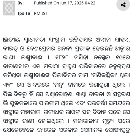
By:
Published On
Jun 17, 2026 04:22
Ipsita
PM IST
ଭାରତୀୟ ସ୍ୱାଧୀନତା ସଂଗ୍ରାମ ଇତିହାସର ଅସୀମ ସାହସ,
ବୀରତ୍ୱ ଓ ଦେଶପ୍ରେମର ଅନନ୍ୟ ପ୍ରତୀକ ହେଉଛନ୍ତି ଝାନ୍ସୀର
ରାଣୀ ଲକ୍ଷ୍ମୀବାଈ । ୧୮୨୮ ମସିହା ନଭେମ୍ବର ୧୯ରେ
ବାରାଣସୀର ଏକ ମରାଠା ବ୍ରାହ୍ମଣ ପରିବାରରେ ଜନ୍ମଗ୍ରହଣ
କରିଥିବା ଲକ୍ଷ୍ମୀବାଈଙ୍କ ପିଲାଦିନର ନାମ
ମଣିକର୍ଣ୍ଣିକା
ଥିଲା
‘
’
ଏବଂ ସେ ଆଦରରେ
ମନୁ
ନାମରେ ଜଣାଶୁଣା ଥିଲେ ।
‘
’
ପିଲାଦିନରୁ ହିଁ ସେ ଅଶ୍ୱାରୋହଣ, ଖଣ୍ଡା ଚାଳନା ଓ ସନ୍ତରଣ
ଭଳି ଯୁଦ୍ଧକଳାରେ ପାରଙ୍ଗମ ଥିଲେ ଏବଂ ପରବର୍ତ୍ତୀ ସମୟରେ
ଝାନ୍ସୀର ମହାରାଜା ଗଙ୍ଗାଧର ରାଓଙ୍କ ସହ ବିବାହ ପରେ ସେ
ଝାନ୍ସୀର ରାଣୀ ହୋଇଥିଲେ । ମହାରାଜାଙ୍କ ମୃତ୍ୟୁ ପରେ
ଯେତେବେଳେ ଇଂରେଜ ସରକାର ସେମାନଙ୍କ ପୋଷ୍ୟପୁତ୍ର