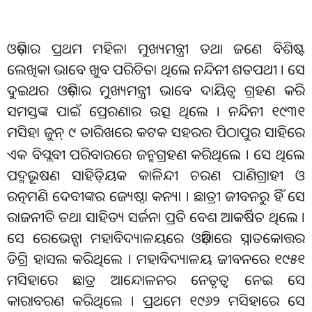
ଓଡ଼ିଶାର ପ୍ରଥମ ମହିଳା ମୁଖ୍ୟମନ୍ତ୍ରୀ ତଥା ଜଣେ ବିଶିଷ୍ଟ
ଲେଖିକା ଭାବେ ଖୁବ ପରିଚିତା ଥିଲେ ନନ୍ଦିନୀ ଶତପଥୀ । ସେ
ଦୁଇଥର ଓଡ଼ିଶାର ମୁଖ୍ୟମନ୍ତ୍ରୀ ଭାବେ ଦାୟିତ୍ୱ ଗ୍ରହଣ କରି
ସମସ୍ତଙ୍କ ପାଇଁ ପ୍ରେରଣାର ଉତ୍ସ ଥିଲେ । ନନ୍ଦିନୀ ୧୯୩୧
ମସିହା ଜୁନ୍
୯ ତାରିଖରେ କଟକ ସହରର ପିଠାପୁର ସାହିରେ
‌
ଏକ ବିପ୍ଲବୀ ପରିବାରରେ ଜନ୍ମଗ୍ରହଣ କରିଥିଲେ । ସେ ଥିଲେ
ପଦ୍ମଭୂଷଣ ସାହିତି୍ୟକ କାଳିନ୍ଦୀ ଚରଣ ପାଣିଗ୍ରାହୀ ଓ
ରତ୍ନମଣି ଦେବୀଙ୍କର ଜ୍ୟେଷ୍ଠା କନ୍ୟା । ଛାତ୍ରୀ ଜୀବନରୁ ହିଁ ସେ
ରାଜନୀତି ତଥା ସାହିତ୍ୟ ସର୍ଜନା ପ୍ରତି ବେଶ ଆକର୍ଷିତ ଥିଲେ ।
ସେ ରେଭେନ୍ସା ମହାବିଦ୍ୟାଳୟରେ ଓଡ଼ିଆରେ ସ୍ନାତକୋତ୍ତର
ଡିଗ୍ରି ହାସଲ କରିଥିଲେ । ମହାବିଦ୍ୟାଳୟ ଜୀବନରେ ୧୯୫୧
ମସିହାରେ ଛାତ୍ର ଆନ୍ଦୋଳନର ନେତୃତ୍ୱ ନେଇ ସେ
କାରାବରଣ କରିଥିଲେ । ପ୍ରଥମେ ୧୯୬୨ ମସିହାରେ ସେ