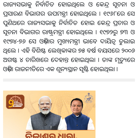
ରାଜ୍ୟସଭାକୁ ନିର୍ବାଚିତ ହୋଇଥିଲେ ଓ କେନ୍ଦ୍ର ସୂଚନା ଓ
ପ୍ରସାରଣ ବିଭାଗର ଉପମନ୍ତ୍ରୀ ହୋଇଥିଲେ । ୧୯୬୮ରେ ସେ
ପୁଣିଥରେ ରାଜ୍ୟସଭାକୁ ନିର୍ବାଚିତ ହୋଇ କେନ୍ଦ୍ର ପ୍ରଚାର ଓ
ସୂଚନା ବିଭାଗର ରାଷ୍ଟ୍ରମନ୍ତ୍ରୀ ହୋଇଥିଲେ । ୧୯୭୨ରୁ ୭୩ ଓ
୧୯୭୪-୭୬ ସେ ଓଡ଼ିଶାର ମୁଖ୍ୟମନ୍ତ୍ରୀ ଭାବେ ଦାୟିତ୍ୱ ତୁଲାଇ
ଥିଲେ । ଏହି ବିଶିଷ୍ଟ ଲେଖିକାଙ୍କର ୭୫ ବର୍ଷ ବୟସରେ ୨୦୦୬
ଅଗଷ୍ଟ ୪ ଚାରିଖରେ ଦେହାନ୍ତ ହୋଇଥିଲା । ତାଙ୍କ ମୃତ୍ୟୁରେ
ଓଡ଼ିଶା ରାଜନୀତିରେ ଏକ ଶୂନ୍ୟସ୍ଥାନ ସୃଷ୍ଟି ହୋଇଥିଲା ।