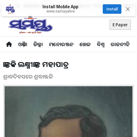
About Us
Advertise With Us
Career
Contact Us
Privacy Policy
Odia Uni
Install Mobile App
✕
Install
www.samayalive
E Paper
ଓଡ଼ିଶା
ଜିଲ୍ଲା
ମନୋରଞ୍ଜନ
ଖେଳ
ବିଶ୍ବ
ରାଜନୀତି
କାନ୍ତକବି ଲକ୍ଷ୍ମୀକାନ୍ତ ମହାପାତ୍ର
ଶ୍ରାଦ୍ଧଦିବସରେ ଶ୍ରଦ୍ଧାଞ୍ଜଳି