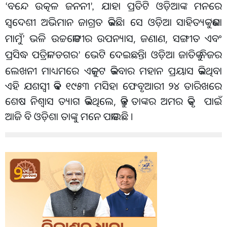
ବନ୍ଦେ ଉତ୍କଳ ଜନନୀ
ଯାହା ପ୍ରତିଟି ଓଡ଼ିଆଙ୍କ ମନରେ
‘
’,
ସ୍ବଦେଶୀ ଅଭିମାନ ଜାଗ୍ରତ କରିଛି। ସେ ଓଡ଼ିଆ ସାହିତ୍ୟକୁ
କଣା
‘
ମାମୁଁ
ଭଳି ଉଚ୍ଚକୋଟୀର ଉପନ୍ୟାସ, ଜଣାଣ, ସଙ୍ଗୀତ ଏବଂ
’
ପ୍ରସିଦ୍ଧ ପତ୍ରିକା
ଡଗର
ଭେଟି ଦେଇଛନ୍ତି। ଓଡ଼ିଆ ଜାତିକୁ ନିଜର
‘
’
ଲେଖନୀ ମାଧ୍ୟମରେ ଏକଜୁଟ କରିବାର ମହାନ ପ୍ରୟାସ କରିଥିବା
ଏହି ଯଶସ୍ୱୀ କବି ୧୯୫୩ ମସିହା ଫେବୃଆରୀ ୨୪ ତାରିଖରେ
ଶେଷ ନିଶ୍ୱାସ ତ୍ୟାଗ କରିଥିଲେ, କିନ୍ତୁ ତାଙ୍କର ଅମର କୃତି ପାଇଁ
ଆଜି ବି ଓଡ଼ିଶା ତାଙ୍କୁ ମନେ ପକାଉଛି ।