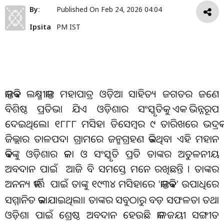
By:
Published On
Feb 24, 2026 04:04
Ipsita
PM IST
କାନ୍ତକବି ଲକ୍ଷ୍ମୀକାନ୍ତ ମହାପାତ୍ର ଓଡ଼ିଆ ସାହିତ୍ୟ ଜଗତର ଜଣେ
ବିଶିଷ୍ଠ ପ୍ରତିଭା ଯିଏ ଓଡ଼ିଶାର ସଂସ୍କୃତିକୁ ଏକ ଭିନ୍ନରୂପ
ଦେଇଥିଲେ। ୧୮୮୮ ମସିହା ଡିସେମ୍ବର ୯ ତାରିଖରେ ଭଦ୍ରକ
ଜିଲ୍ଲାର ତାଳପଦା ଗ୍ରାମରେ ଜନ୍ମଗ୍ରହଣ କରିଥିବା ଏହି ମହାନ
କବିଙ୍କୁ ଓଡ଼ିଶାର କଳା ଓ ସଂସ୍କୃତି ପ୍ରତି ତାଙ୍କର ଅତୁଳନୀୟ
ଅବଦାନ ପାଇଁ ଆଜି ବି ସମସ୍ତେ ମନେ ରଖିଛନ୍ତି । ତାଙ୍କର
ଅନନ୍ୟ କୀର୍ତ୍ତି ପାଇଁ ତାଙ୍କୁ ୧୯୩୪ ମସିହାରେ
କାନ୍ତକବି
ଉପାଧିରେ
‘
’
ସମ୍ମାନିତ କରାଯାଇଥିଲା। ତାଙ୍କର ସବୁଠାରୁ ବଡ଼ ସଫଳତା ତଥା
ଓଡ଼ିଶା ପାଇଁ ଶ୍ରେଷ୍ଠ ଅବଦାନ ହେଉଛି କାଳଜୟୀ ସଙ୍ଗୀତ