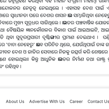
ଜନ୍ମଗ୍ରହଣ କରିଥିବା ଏହି ମହାନ ସଂଗ୍ରାମୀ ମହାତ୍ମା ଗାନ୍ଧୀ
 ଆନ୍ଦୋଳନର ନେତୃତ୍ୱ ନେଇଥିଲେ । ଏହାସହ ଦେଶ ପାଇଁ 
ିଖରେ ସ୍ୱାଧୀନତା ପରେ ଦେଶର ଶାସନ ଭାର ସମ୍ଭାଳିଥିବା ନେହେର
ତୋଳିବାରେ ମୁଖ୍ୟ ସୂତ୍ରଧର ସାଜିଥିଲେ । ଭାରତର ପଞ୍ଚବାର୍ଷିକ ଯୋଜନା
ିଜ୍ଞାନ ତଥା ବୈଷୟିକ ଜ୍ଞାନକୌଶଳର ବିକାଶ ପାଇଁ ଆଇଆଇଟି,
ରତି ଥିବା ସୁଦୂରପ୍ରସାରୀ ଦୃଷ୍ଟିଭଙ୍ଗୀର ପ୍ରମାଣ ଦେଇଥାଏ । ପ
ଖରେ 'ଚାଚା ନେହେରୁ' ଭାବେ ପରିଚିତ ଥିଲେ, ଯେଉଁଥିପାଇଁ ତାଙ୍କ ଜ
ରା ଜୀବନ ଦେଶ ଓ ଜାତିର ସେବାରେ ନିଜକୁ ଉତ୍ସର୍ଗ କରି ଶେଷରେ
ିଲା। କିନ୍ତୁ ଆଧୁନିକ ଭାରତର ନିର୍ମାଣ ତଥା ରାଷ୍ଟ୍ର ପ୍ରଗତିର
ବଂ ରହିଥିବ ।
About Us
Advertise With Us
Career
Contact U