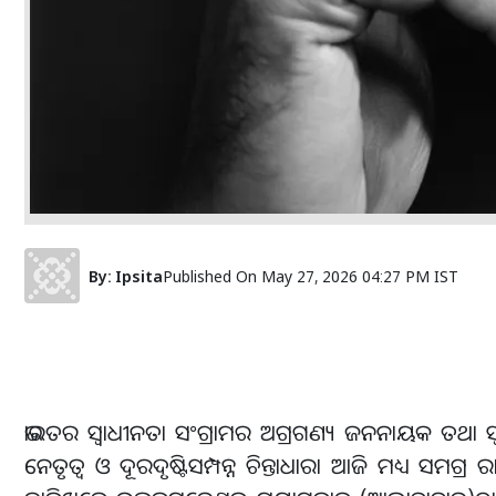
By:
Ipsita
Published On
May 27, 2026 04:27 PM IST
ଭାରତର ସ୍ୱାଧୀନତା ସଂଗ୍ରାମର ଅଗ୍ରଗଣ୍ୟ ଜନନାୟକ ତଥା ସ୍ୱ
ନେତୃତ୍ୱ ଓ ଦୂରଦୃଷ୍ଟିସମ୍ପନ୍ନ ଚିନ୍ତାଧାରା ଆଜି ମଧ୍ୟ ସମଗ