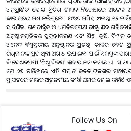
ତାରିଖରେ ଉତ୍ତରପ୍ରଦେଶର ପ୍ରୟାଗରାଜ (ଆଲାହାବାଦ)ଠାରେ 
ଅନୁପ୍ରାଣିତ ହୋଇ ବ୍ରିଟିଶ ଶାସନ ବିରୋଧରେ ଅନେକ
କାରାବରଣ ମଧ୍ୟ କରିଥିଲେ । ୧୯୪୭ ମସିହା ଅଗଷ୍ଟ ୧୫ ତାର
ସାର୍ବଭୌମ, ଗଣତାନ୍ତ୍ରିକ ଓ ଧର୍ମନିରପେକ୍ଷ ରାଷ୍ଟ୍ର ଭାବେ ଗଢ଼ି
ଅନୁଷ୍ଠାନଗୁଡ଼ିକର ସୁଦୃଢ଼ୀକରଣ ଏବଂ ଶିଳ୍ପ, କୃଷି, ବ
ଅନେକ ବିଶ୍ୱସ୍ତରୀୟ ଅନୁଷ୍ଠାନର ପ୍ରତିଷ୍ଠା ତାଙ୍କର ଦେଶ ପ୍
ଶିଶୁମାନଙ୍କ ପ୍ରତି ଥିବା ଅଗାଧ ଭଲପାଇବା ପାଇଁ ସମସ୍ତଙ୍କ ପା
ବି ଦେଶବ୍ୟାପୀ 'ଶିଶୁ ଦିବସ' ଭାବେ ପାଳନ କରାଯାଏ । ସା
ମେ ୨୭ ତାରିଖରେ ଏହି ମହାନ ଜନନାୟକଙ୍କର ମହାପ୍ରୟାଣ ହୋଇଥ
ସ୍ଥାପନରେ ତାଙ୍କର ଅତୁଳନୀୟ କୀର୍ତ୍ତି ଅମର ହୋଇ ରହିଛି ଏ
Follow Us On