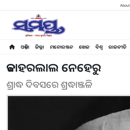
About
ଓଡ଼ିଶା
ଜିଲ୍ଲା
ମନୋରଞ୍ଜନ
ଖେଳ
ବିଶ୍ବ
ରାଜନୀତି
ଜବାହରଲାଲ ନେହେରୁ
ଶ୍ରାଦ୍ଧ ଦିବସରେ ଶ୍ରଦ୍ଧାଞ୍ଜଳି