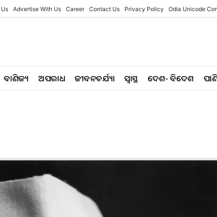
 Us
Advertise With Us
Career
Contact Us
Privacy Policy
Odia Unicode Con
ବାଣିଜ୍ୟ
ଅପରାଧ
ଜୀବନଚର୍ଯ୍ୟା
ସ୍ୱାସ୍ଥ
ଦେଶ- ବିଦେଶ
ପାଣ