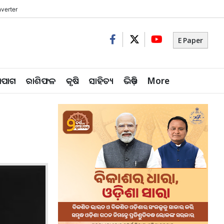
verter
E Paper
ିପାଗ
ରାଶିଫଳ
କୃଷି
ସାହିତ୍ୟ
ଭିଡ଼ିଓ
More