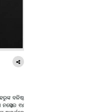
ୁଙ୍କ ବଳିଷ୍ଠ
ା ନଭେମ୍ବର ୧୪