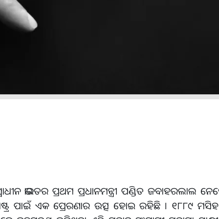
ାଧୀନ ଭାରତର ପ୍ରଥମ ପ୍ରଧାନମନ୍ତ୍ରୀ ପଣ୍ଡିତ ଜବାହରଲାଲ ନେହେର
୍ର ରାଷ୍ଟ୍ର ପାଇଁ ଏକ ପ୍ରେରଣାର ଉତ୍ସ ହୋଇ ରହିଛି । ୧୮୮୯ ମସିହ