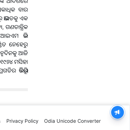
ଙ୍କ ଆଦର୍ଶରେ
ଏକାଧିକ ବାର
ୁ ଭାରତକୁ ଏକ
, ଗଣତାନ୍ତ୍ରିକ
 ଆଇଆଇଏମ ଭଳି
ଣ୍ଡିତ ନେହେରୁ
ନ୍ମଦିନକୁ ଆଜି
 ୧୯୬୪ ମସିହା
 ଭିତ୍ତିଭୂମି
s
Privacy Policy
Odia Unicode Converter