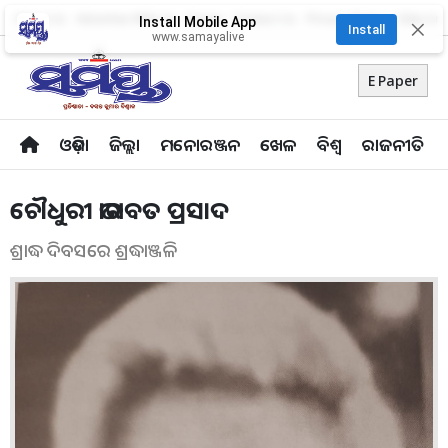
About Us
Advertise With Us
Career
Contact Us
Privacy Policy
Odia Uni
Install Mobile App
✕
Install
www.samayalive
E Paper
ଓଡ଼ିଶା
ଜିଲ୍ଲା
ମନୋରଞ୍ଜନ
ଖେଳ
ବିଶ୍ବ
ରାଜନୀତି
ଚୌଧୁରୀ ଭାଗବତ ପ୍ରସାଦ
ଶ୍ରାଦ୍ଧ ଦିବସରେ ଶ୍ରଦ୍ଧାଞ୍ଜଳି