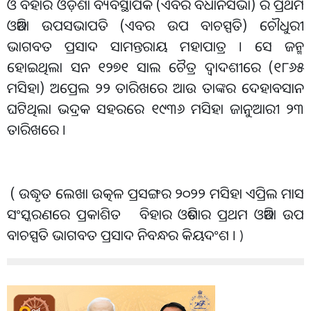
ଓ ବିହାର ଓଡ଼ିଶା ବ୍ୟବସ୍ଥାପକ (ଏବର ବିଧାନସଭା) ର ପ୍ରଥମ
ଓଡିଆ ଉପସଭାପତି (ଏବର ଉପ ବାଚସ୍ପତି) ଚୌଧୁରୀ
ଭାଗବତ ପ୍ରସାଦ ସାମନ୍ତରାୟ ମହାପାତ୍ର । ସେ ଜନ୍ମ
ହୋଇଥିଲା ସନ ୧୨୭୧ ସାଲ ଚୈତ୍ର ଦ୍ବାଦଶୀରେ (୧୮୬୫
ମସିହା) ଅପ୍ରେଲ ୨୨ ତାରିଖରେ ଆଉ ତାଙ୍କର ଦେହାବସାନ
ଘଟିଥିଲା ଭଦ୍ରକ ସହରରେ ୧୯୩୬ ମସିହା ଜାନୁଆରୀ ୨୩
ତାରିଖରେ ।
( ଉଦ୍ଧୃତ ଲେଖା ଉତ୍କଳ ପ୍ରସଙ୍ଗର ୨୦୨୨ ମସିହା ଏପ୍ରିଲ ମାସ
ସଂସ୍କରଣରେ ପ୍ରକାଶିତ ବିହାର ଓଡିଶାର ପ୍ରଥମ ଓଡିଆ ଉପ
ବାଚସ୍ପତି ଭାଗବତ ପ୍ରସାଦ ନିବନ୍ଧର କିୟଦଂଶ ।
)