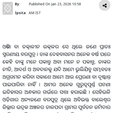
By:
Published On
Jan 23, 2026 10:58
Ipsita
AM IST
ଓଡିଶା ବା ତତ୍କାଳୀନ ଉତ୍କଳର ସେ ଥିଲେ ଜଣେ ପ୍ରାତଃ
ସ୍ମରଣୀୟ ବରପୁତ୍ର । ତାଙ୍କ ଦେହବାସନର ଅନେକ ବର୍ଷ ପରେ
କେହି ତାଙ୍କୁ ମନେ ପକାନ୍ତୁ ଅବା ମନେ ନ ପକାନ୍ତୁ, ତାଙ୍କର
ନୀତି, ଆଦର୍ଶ ଓ ଅବଦାନକୁ ଯଦି ଆମେ ଭୁଲିଯିବୁ ସମ୍ଭବତଃ
ଅଗ୍ରଗମନ କରିବା ସକାଶେ ଆମେ ଆଉ ପ୍ରେରଣା ବା ଦୃଷ୍ଟାନ୍ତ
ପାଇପାରିବା ନାହିଁ । ଆମର ଅନେକ ଗୁରୁତ୍ବପୂର୍ଣ୍ଣ ଘଟଣା
ଇତିହାସର ଅନ୍ଧକାର ଗର୍ଭରେ ସତ୍ତା ହରାଇଛି । ସେହିଭଳି
ଓଡ଼ିଶାର ଅନ୍ୟଜଣେ ବରପୁତ୍ର ଥିଲେ ଅବିଭକ୍ତ ବାଲେଶ୍ବର
ଜିଲ୍ଲାର ଭଦ୍ରକ ଅଞ୍ଚଳର ତାଳପଦା ଗ୍ରାମର ପୂର୍ବତନ ଜମିଦାର