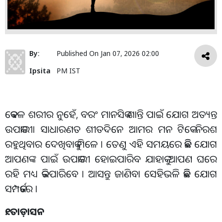
By:
Published On
Jan 07, 2026 02:00
Ipsita
PM IST
କେବଳ ଶରୀର ନୁହେଁ, ବରଂ ମାନସିକ ଶାନ୍ତି ପାଇଁ ଯୋଗ ଅତ୍ୟନ୍ତ
ଉପକାରୀ। ସାଧାରଣତ ଶୀତଦିନେ ଆମର ମନ ଟିକେ ନିରଶ
ରହୁଥିବାର ଦେଖିବାକୁ ମିଳେ । ତେଣୁ ଏହି ସମୟରେ କିଛି ଯୋଗ
ଆପଣଙ୍କ ପାଇଁ ଉପକାରୀ ହୋଇପାରିବ ଯାହାକୁ ଆପଣ ଘରେ
ରହି ମଧ୍ୟ କରିପାରିବେ । ଆସନ୍ତୁ ଜାଣିବା ସେହିଭଳି କିଛି ଯୋଗ
ସମ୍ପର୍କରେ ।
୧. ତାଡ଼ାସନ