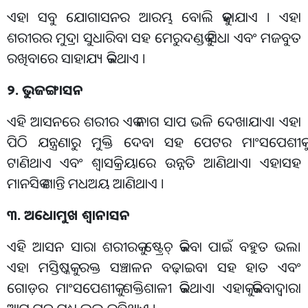
ଏହା ସବୁ ଯୋଗାସନର ଆରମ୍ଭ ବୋଲି କୁହାଯାଏ । ଏହା
ଶରୀରର ମୁଦ୍ରା ସୁଧାରିବା ସହ ମେରୁଦଣ୍ଡକୁ ସିଧା ଏବଂ ମଜବୁତ
ରଖିବାରେ ସାହାଯ୍ୟ କରିଥାଏ ।
୨. ଭୁଜଙ୍ଗାସନ
ଏହି ଆସନରେ ଶରୀର ଏକ ନାଗ ସାପ ଭଳି ଦେଖାଯାଏ। ଏହା
ପିଠି ଯନ୍ତ୍ରଣାରୁ ମୁକ୍ତି ଦେବା ସହ ପେଟର ମାଂସପେଶୀକୁ
ଟାଣିଥାଏ ଏବଂ ଶ୍ୱାସକ୍ରିୟାରେ ଉନ୍ନତି ଆଣିଥାଏ। ଏହାସହ
ମାନସିକ ଶାନ୍ତି ମଧଅୟ ଆଣିଥାଏ ।
୩. ଅଧୋମୁଖ ଶ୍ୱାନାସନ
ଏହି ଆସନ ସାରା ଶରୀରକୁ ଷ୍ଟ୍ରେଚ୍ କରିବା ପାଇଁ ବହୁତ ଭଲ।
ଏହା ମସ୍ତିଷ୍କକୁ ରକ୍ତ ସଞ୍ଚାଳନ ବଢ଼ାଇବା ସହ ହାତ ଏବଂ
ଗୋଡ଼ର ମାଂସପେଶୀକୁ ଶକ୍ତିଶାଳୀ କରିଥାଏ। ଏହାକୁ କରିବାଦ୍ବାରା