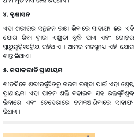
ଆମ ମୁଡ ମଧ୍ୟ ଭଲ ରହିଥାଏ ।
୪. ବୃକ୍ଷାସନ
ଏହା ଶରୀରର ସନ୍ତୁଳନ ରକ୍ଷା କରିବାରେ ସାହାଯ୍ୟ କରେ। ଏହି
ଯୋଗ କରିବା ଦ୍ୱାରା ଏକାଗ୍ରତା ବୃଦ୍ଧି ପାଏ ଏବଂ ଗୋଡ଼ର
ସ୍ନାୟୁଗୁଡ଼ିକ ସକ୍ରିୟ ରହିଥାଏ । ଆମର ମନକୁ ମଧ୍ୟ ଏହି ଯୋଗ
ଶାନ୍ତ କରିଥାଏ ।
୫. କପାଳଭାତି ପ୍ରାଣାୟମ
ଶୀତଦିନେ ଶରୀରକୁ ଭିତରୁ ଗରମ ରଖିବା ପାଇଁ ଏହା ଶ୍ରେଷ୍ଠ
ପ୍ରାଣାୟମ। ଏହା ପାଚନ ଶକ୍ତି ବଢ଼ାଇବା ସହ ରକ୍ତକୁ ବିଶୁଦ୍ଧ
କରିବାରେ ଏବଂ ଚେହେରାରେ ଚମକ ଆଣିବାରେ ସାହାଯ୍ୟ
କରିଥାଏ ।