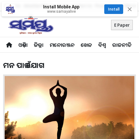
About Us
Advertise With Us
Career
Contact Us
Privacy Policy
Odia Uni
Install Mobile App
✕
Install
www.samayalive
E Paper
ଓଡ଼ିଶା
ଜିଲ୍ଲା
ମନୋରଞ୍ଜନ
ଖେଳ
ବିଶ୍ବ
ରାଜନୀତି
ମନ ପାଇଁ ଯୋଗ