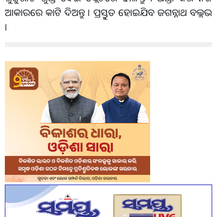
ଆକାରରେ କାଟି ଦିଅନ୍ତୁ । ପ୍ରସ୍ତୁତ ହୋଇଯିବ ଜଗନ୍ନାଥ ବଲ୍ଲଭ
।