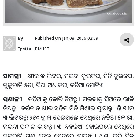
By:
Published On
Jan 08, 2026 02:59
Ipsita
PM IST
ସାମଗ୍ରୀ _
କ୍ଷୀର ଏକ ଲିଟର, ମଇଦା ଦୁଇକପ, ଚିନି ଦୁଇକପ,
ଗୁଜୁରାତି ୫ଟା, ଘିଅ ଅଧାକପ, ନଡିଆ ଗୋଟିଏ ।
ପ୍ରଣାଳୀ _
ନଡିଆକୁ କୋରି ନିଅନ୍ତୁ । ମଇଦାକୁ ଘିଅରେ ଭାଜି
ନିଅନ୍ତୁ । ବର୍ତ୍ତମାନ ଖୀର ସହିତ ଚିନି ମିଶାଇ ଫୁଟାନ୍ତୁ । ଏହି ଖୀର
ଏକ ଲିଟରରୁ ୨୫୦ ଗ୍ରାମ ହେଇଗଲେ ସେଥିରେ ନଡିଆ କୋରା,
ମଇଦା ପକାଇ ଭାଜନ୍ତୁ । ଏହା ବହଳିଆ ହୋଇଗଲେ ସେଥିରେ
ଗୁଜୁରାତି ଗୁଣ୍ଡ ଦେଇ ପ୍ଲେଟରେ ଢାଳନ୍ତୁ । ଥଣ୍ଡା କରି ନିଜ