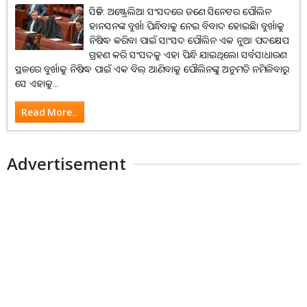
ସିଡନି: ଅଷ୍ଟ୍ରେଲିଆ ସଂସଦରେ ଜଣେ ସିନେଟର ପୌଲିନ
ହାନସନଙ୍କ ବୁର୍ଖା ପିନ୍ଧିବାକୁ ନେଇ ବିବାଦ ହୋଇଛି। ବୁର୍ଖାକୁ
ନିଷିଦ୍ଧ କରିବା ପାଇଁ ସାଂସଦ ପୌଲିନ ଏକ ନୂ୍ଆ ପଦକ୍ଷେପ
ଗ୍ରହଣ କରି ସଂସଦକୁ ଏହା ପିନ୍ଧି ଯାଇଥିଲେ। ସର୍ବସାଧାରଣ
ସ୍ଥଳରେ ବୁର୍ଖାକୁ ନିଷିଦ୍ଧ ପାଇଁ ଏକ ବିଲ୍‌ ଆଣିବାକୁ ପୌଲିନଙ୍କୁ ଅନୁମତି ନମିଳିବାରୁ
ସେ ଏହାକୁ...
Read More...
Advertisement