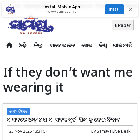
About Us
Advertise With Us
Career
Contact Us
Privacy Policy
Odia Uni
Install Mobile App
✕
Install
www.samayalive
E Paper
ଓଡ଼ିଶା
ଜିଲ୍ଲା
ମନୋରଞ୍ଜନ
ଖେଳ
ବିଶ୍ବ
ରାଜନୀତି
If they don’t want me
wearing it
ଦେଶ- ବିଦେଶ
ସଂସଦରେ ଅଷ୍ଟ୍ରେଲୀୟ ସାଂସଦଙ୍କ ବୁର୍ଖା ପିନ୍ଧାକୁ ନେଇ ବିବାଦ
25 Nov 2025 13:31:54
By
Samaya Live Desk