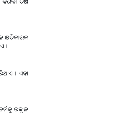
କଣିକା ତିଆରି
ମକ କ୍ଷତିକାରକ
ଏ ।
ରିଥାଏ । ଏହା
ମକୁ ଉଜ୍ଜ୍ୱଳ