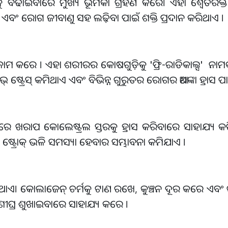
ିକୁ ବଢାଇବାରେ ମୁଖ୍ୟ ଭୂମିକା ଗ୍ରହଣ କରେ। ଏହା ଶ୍ବେତରକ୍ତ 
ଏବଂ ରୋଗ ଜୀବାଣୁ ସହ ଲଢ଼ିବା ପାଇଁ ଶକ୍ତି ପ୍ରଦାନ କରିଥାଏ ।
 କାମ କରେ । ଏହା ଶରୀରର କୋଷଗୁଡ଼ିକୁ 'ଫ୍ରି-ରାଡିକାଲ୍ସ' ନା
ଷ୍ଟ୍ରେସ୍ କମିଥାଏ ଏବଂ ବିଭିନ୍ନ ଗୁରୁତର ରୋଗର ଆଶଙ୍କା ହ୍ରାସ ପା
ରରେ ଖରାପ କୋଲେଷ୍ଟ୍ରଲ ସ୍ତରକୁ ହ୍ରାସ କରିବାରେ ସାହାଯ୍ୟ କ
ଷ୍ଟ୍ରୋକ୍ ଭଳି ସମସ୍ୟା ହେବାର ସମ୍ଭାବନା କମିଯାଏ ।
ଏ। କୋଲାଜେନ୍ ଚର୍ମକୁ ଟାଣ ରଖେ, କୁଞ୍ଚନ ଦୂର କରେ ଏବଂ ଚର୍
ୀଘ୍ର ଶୁଖାଇବାରେ ସାହାଯ୍ୟ କରେ ।