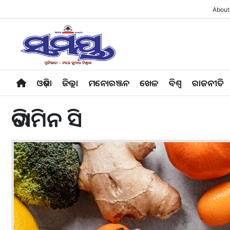
About
ଓଡ଼ିଶା
ଜିଲ୍ଲା
ମନୋରଞ୍ଜନ
ଖେଳ
ବିଶ୍ବ
ରାଜନୀତି
ଭିଟାମିନ ସି