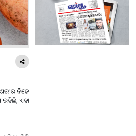
ା ଶରୀର ନିଜେ
 ରହିଛି, ଏହା