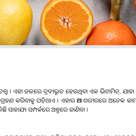
ତତ୍ତ୍ୱ । ଏହା ଜଳରେ ଦ୍ରବୀଭୂତ ହେଉଥିବା ଏକ ଭିଟାମିନ୍, ଯାହ
ାକୁ ଗ୍ରହଣ କରିବାକୁ ପଡ଼ିଥାଏ । ଏହାର ଆମ ଶରୀରରେ ଅନେକ କାମ
ିଛି ସାହାଯ୍ୟ ସମ୍ପର୍କରେ ଅଳ୍ପରେ ଜାଣିବା ।