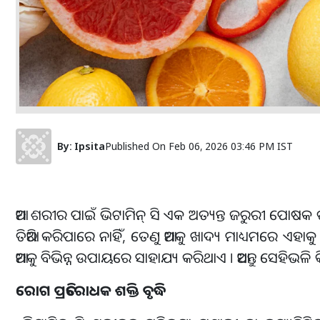
By:
Ipsita
Published On
Feb 06, 2026 03:46 PM IST
ଆମ ଶରୀର ପାଇଁ ଭିଟାମିନ୍ ସି ଏକ ଅତ୍ୟନ୍ତ ଜରୁରୀ ପୋଷକ 
ତିଆରି କରିପାରେ ନାହିଁ, ତେଣୁ ଆମକୁ ଖାଦ୍ୟ ମାଧ୍ୟମରେ ଏହ
ଆମକୁ ବିଭିନ୍ନ ଉପାୟରେ ସାହାଯ୍ୟ କରିଥାଏ । ଆସନ୍ତୁ ସେହିଭଳି କ
ରୋଗ ପ୍ରତିରୋଧକ ଶକ୍ତି ବୃଦ୍ଧି