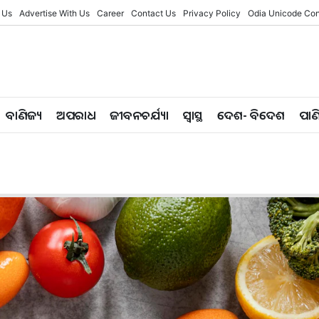
 Us
Advertise With Us
Career
Contact Us
Privacy Policy
Odia Unicode Con
ବାଣିଜ୍ୟ
ଅପରାଧ
ଜୀବନଚର୍ଯ୍ୟା
ସ୍ୱାସ୍ଥ
ଦେଶ- ବିଦେଶ
ପାଣ