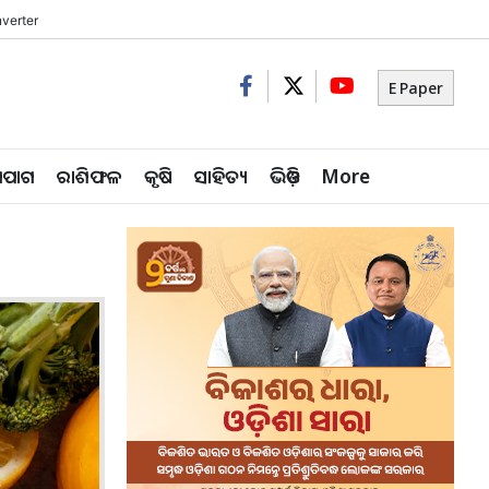
verter
E Paper
ିପାଗ
ରାଶିଫଳ
କୃଷି
ସାହିତ୍ୟ
ଭିଡ଼ିଓ
More