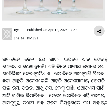
By:
Published On
Apr 12, 2026 07:27
Ipsita
PM IST
ଖରାଦିନେ କେବଳ ଯେ ଖାଦ୍ୟ ଉପରେ ଧ୍ୟାନ ଦେବାକୁ
ହୋଇଥାଏ ସେକଥା ନୁହେଁ । ଏହି ଦିନେ ପାନୀୟ ଉପରେ ମଧ୍ୟ
ସେତିକି ଧ୍ୟାନ ଦେବାକୁ ପଡିଥାଏ । ଖରାଦିନେ ଆମକୁ ପାଣି ପିଇବା
ଛଡା ଆହୁରି ଅନେକ ଏଭଳି ଆହୁରି ଅନେକ ପାନୀୟ ଯେପରି
ଫଳ ରସ, ପଇଡ, ଆଖୁ ରସ, ଲେମ୍ବୁ ପାଣି, ଓଆରଏସ୍
ପାଣି
‌
ଆଦି ସାମିଲ କରିପାରିବେ । ତେବେ ଖରାଦିନେ ଏହି ପାନୀୟ
ଆମକୁ ସୁସ୍ଥ ରଖିବା ସହ ଓଜନ ନିୟନ୍ତ୍ରଣରେ ମଧ୍ୟ ସହାୟକ