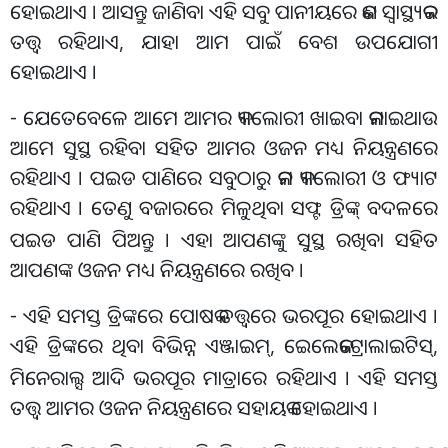
ହୋଇଥାଏ । ଆସନ୍ତୁ ଜାଣିବା ଏହି ସବୁ ପାନୀୟରେ କଣ ସ୍ୱାସ୍ଥ୍ୟକର
ତତ୍ତ୍ୱ ରହିଥାଏ, ଯାହା ଆମ ପାଇଁ ବେଶ ଉପଯୋଗୀ
ହୋଇଥାଏ ।
- ଯେତେବେଳେ ଆମେ ଆମର କ୍ୟାଲୋରୀ ଖାଇବା କମାଇଥାଉ
ଆମେ ସୁସ୍ଥ ରହିବା ସହିତ ଆମର ଓଜନ ମଧ୍ୟ ନିୟନ୍ତ୍ରଣରେ
ରହିଥାଏ । ପଇଡ ପାଣିରେ ସବୁଠାରୁ କମ କ୍ୟାଲୋରୀ ଓ ଫ୍ୟାଟ
ରହିଥାଏ । ତେଣୁ ବଜାରରେ ମିଳୁଥିବା ସଫ୍ଟ ଡ୍ରିଙ୍କ୍
ବଦଳରେ
‌
ପଇଡ ପାଣି ପିଅନ୍ତୁ । ଏହା ଆପଣଙ୍କୁ ସୁସ୍ଥ ରଖିବା ସହିତ
ଆପଣଙ୍କ ଓଜନ ମଧ୍ୟ ନିୟନ୍ତ୍ରଣରେ ରଖିବ ।
- ଏହି ସମସ୍ତ ଡ୍ରିଙ୍କରେ ପୋଷକ ତତ୍ତ୍ୱରେ ଭରପୂର ହୋଇଥାଏ ।
ଏହି ଡ୍ରିଙ୍କରେ ଥିବା ବିଭିନ୍ନ ଏଞ୍ଜାଇମ୍
, ଇେଲେକଟ୍ରୋଲାଇଟିସ୍
,
ମିନେରାଲ୍ସ ଆଦି ଭରପୂର ମାତ୍ରାରେ ରହିଥାଏ । ଏହି ସମସ୍ତ
ତତ୍ତ୍ୱ ଆମର ଓଜନ ନିୟନ୍ତ୍ରଣରେ ସହାୟକ ହୋଇଥାଏ ।