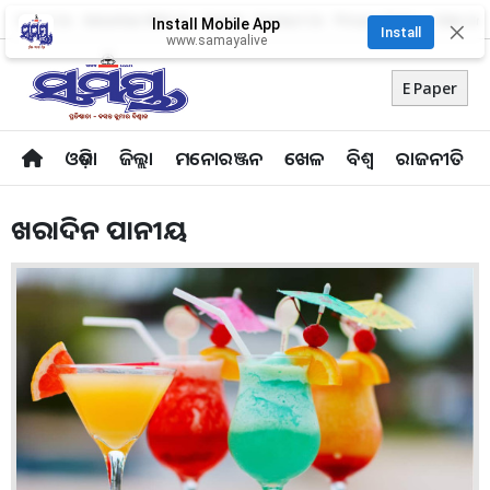
About Us
Advertise With Us
Career
Contact Us
Privacy Policy
Odia Uni
Install Mobile App
✕
Install
www.samayalive
E Paper
ଓଡ଼ିଶା
ଜିଲ୍ଲା
ମନୋରଞ୍ଜନ
ଖେଳ
ବିଶ୍ବ
ରାଜନୀତି
ଖରାଦିନ ପାନୀୟ