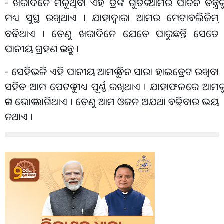
- ଖରାଦିନେ ମିଳୁଥିବା ଏହି ଡ୍ରିଙ୍କ ଗୁଡିକ ଆମର ପାଚନ ତନ୍ତ୍ରକୁ
ମଧ୍ୟ ସୁସ୍ଥ ରଖିଥାଏ । ଯାହାଦ୍ୱାରା ଆମର ମେଟାବଲିଜିମ୍
ବଢିଥାଏ । ତେଣୁ ଖରାଦିନେ ଯେତେ ପାରୁଛନ୍ତି ସେତେ
ପାନୀୟ ଗ୍ରହଣ କରନ୍ତୁ ।
- ସେହିଭଳି ଏହି ପାନୀୟ ଆମକୁ ଦିନ ସାରା ହାଇଡ୍ରେଟ ରଖିବା
ସହିତ ଆମ ପେଟକୁ ମଧ୍ୟ ପୂର୍ଣ୍ଣ ରଖିଥାଏ । ଯାହାଫଳରେ ଆମକୁ
କମ ଭୋକ ଲାଗିଥାଏ । ତେଣୁ ଆମ ଓଜନ ଅଯଥା ବଢିବାର ଭୟ
ନଥାଏ ।