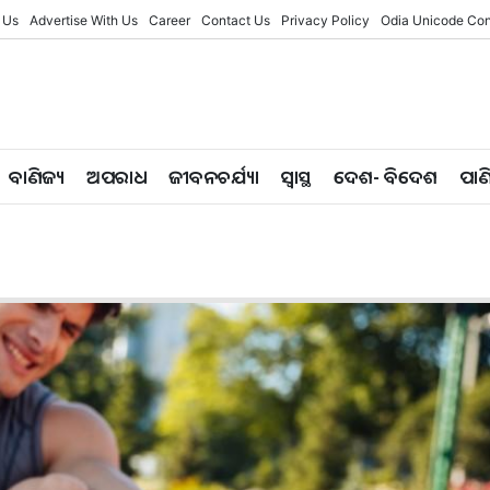
 Us
Advertise With Us
Career
Contact Us
Privacy Policy
Odia Unicode Con
ବାଣିଜ୍ୟ
ଅପରାଧ
ଜୀବନଚର୍ଯ୍ୟା
ସ୍ୱାସ୍ଥ
ଦେଶ- ବିଦେଶ
ପାଣ