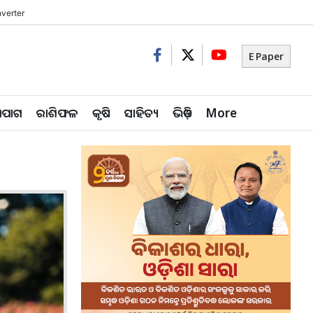
verter
E Paper
ିପାଗ
ରାଶିଫଳ
କୃଷି
ସାହିତ୍ୟ
ଭିଡ଼ିଓ
More