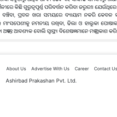
କିଛି ଗୁରୁତ୍ୱପୂର୍ଣ୍ଣ ପରିବର୍ତ୍ତନ କରିବା ଜରୁରୀ। ଯେଉଁଥିରେ ପ୍ର
ୁ ବଞ୍ଚିବା, ପ୍ରବଳ ଖରା ସମୟରେ ବ୍ୟାୟାମ ନକରି କେବଳ ସକ
ିଂ କରି ମାଂସପେଶୀକୁ ନମନୀୟ ରଖିବା, ଢିଲା ଓ ହାଲୁକା ପୋଷାକ ପ
ତ୍ୟନ୍ତ ଆବଶ୍ୟକ ବୋଲି ସ୍ୱାସ୍ଥ୍ୟ ବିଶେଷଜ୍ଞମାନେ ମତ ପ୍ରକାଶ କରିଛନ
About Us
Advertise With Us
Career
Contact U
Ashirbad Prakashan Pvt. Ltd.
Plot No. 44 & 54, Sector-A,Zone-D, Mancheswar Industrial Estate
Po.: Rasulgarh, Bhubaneswar – 10,