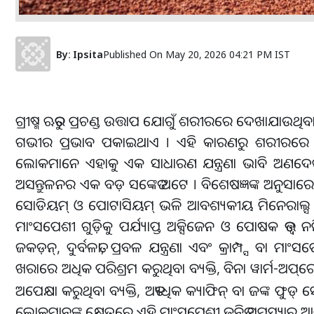
By:
Ipsita
Published On
May 20, 2026 04:21 PM IST
ଗ୍ରୀଷ୍ମ ଋତୁର ପ୍ରଚଣ୍ଡ ଉତ୍ତାପ ଯୋଗୁଁ ଶରୀରରେ ଦେଖାଯା
ଗଭୀର ପ୍ରଭାବ ପକାଇଥାଏ । ଏହି କାରଣରୁ ଶରୀରରେ ଅସ
ଲୋକମାନେ ଏହାକୁ ଏକ ସାଧାରଣ ଯନ୍ତ୍ରଣା ଭାବି ଅଣଦେଖ
ଅସନ୍ତୁଳନର ଏକ ବଡ଼ ସଙ୍କେତ ଅଟେ । ବିଶେଷଜ୍ଞଙ୍କ ଅନୁସାରେ
ସୋଡିୟମ୍ ଓ ପୋଟାସିୟମ୍ ଭଳି ଆବଶ୍ୟକୀୟ ମିନେରାଲ୍ସ କମିଯ
ମାଂସପେଶୀ ଗୁଡ଼ିକୁ ପର୍ଯ୍ୟାପ୍ତ ଅକ୍ସିଜେନ ଓ ପୋଷକ ତତ୍ତ
ଜକଡ଼ନ୍, ଦୁର୍ବଳତା, ପ୍ରବଳ ଯନ୍ତ୍ରଣା ଏବଂ କ୍ରାମ୍ପ୍ସ ବା
ଖରାରେ ଅଧିକ ପରିଶ୍ରମ କରୁଥିବା ବ୍ୟକ୍ତି, ବିନା ୱାର୍ମ-ଅପ୍
ରେ
ଅପେକ୍ଷା କରୁଥିବା ବ୍ୟକ୍ତି, ଅତ୍ୟଧିକ କ୍ୟାଫିନ୍ ବା ଜଙ୍କ
ଲୋକମାନଙ୍କ କ୍ଷେତ୍ରରେ ଏହି ମାଂସପେଶୀ ଜନିତ ସମସ୍ୟାର ଆଶଙ୍