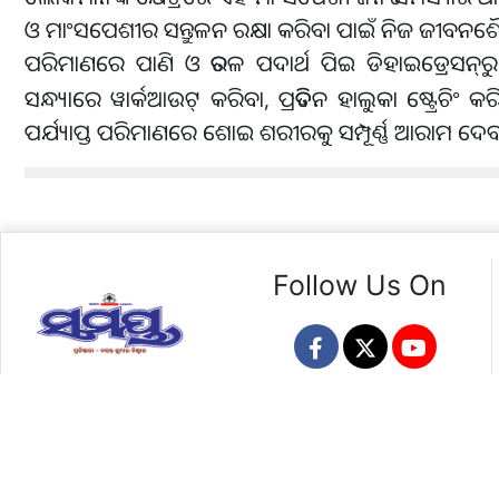
ଓ ମାଂସପେଶୀର ସନ୍ତୁଳନ ରକ୍ଷା କରିବା ପାଇଁ ନିଜ ଜୀବନଶୈଳୀରେ 
ପରିମାଣରେ ପାଣି ଓ ତରଳ ପଦାର୍ଥ ପିଇ ଡିହାଇଡ୍ରେସନ୍
ର
ସନ୍ଧ୍ୟାରେ ୱାର୍କଆଉଟ୍ କରିବା, ପ୍ରତିଦିନ ହାଲୁକା ଷ୍ଟ୍ରେଚ
ପର୍ଯ୍ୟାପ୍ତ ପରିମାଣରେ ଶୋଇ ଶରୀରକୁ ସମ୍ପୂର୍ଣ୍ଣ ଆରାମ ଦେବା ଅ
Follow Us On