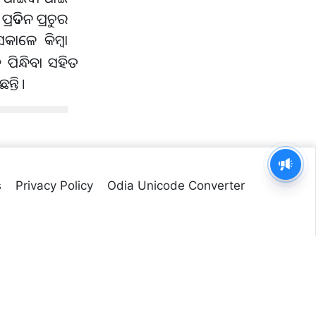
ତିଦିନ ପ୍ରଚୁର
ାଳେ କିମ୍ବା
ିନ୍ଧିବା ସହିତ
୍ତି ।
s
Privacy Policy
Odia Unicode Converter