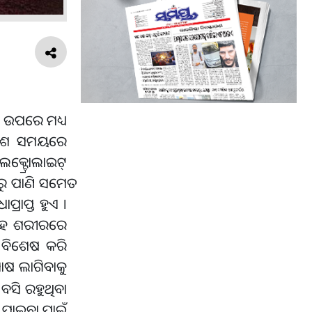
କ ଉପରେ ମଧ୍ୟ
କାଂଶ ସମୟରେ
୍ଟ୍ରୋଲାଇଟ୍
ରୁ ପାଣି ସମେତ
ରାପ୍ତ ହୁଏ ।
ା ସହ ଶରୀରରେ
 । ବିଶେଷ କରି
ୋଷ ଲାଗିବାକୁ
 ବସି ରହୁଥିବା
ା ପାଇବା ପାଇଁ