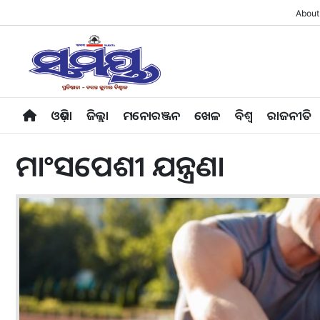
About
ଓଡ଼ିଶା
ଜିଲ୍ଲା
ମନୋରଞ୍ଜନ
ଖେଳ
ବିଶ୍ବ
ରାଜନୀତି
ମାଂସପେଶୀ ଯନ୍ତ୍ରଣା