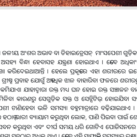
ଉଥିବା ଜଳୀୟ ଅଂଶର ଅଭାବ ବା ଡିହାଇଡ୍ରେସନ୍ ମାଂସପେଶୀ ଗୁଡ଼ି
ହ୍ୟ ବିନ୍ଧା ହେବାସହ ଯନ୍ତ୍ରଣା ହୋଇଥାଏ । ତେବେ ଅଧି
ା କରିଦେଇଥାଆନ୍ତି । ହେଲେ ପ୍ରକୃତରେ ଏହା ଶରୀରରେ ଇଲେକ
 ଗ୍ରୀଷ୍ମ ପ୍ରବାହ ଯୋଗୁଁ ଅତ୍ୟଧିକ ଝାଳ ବାହାରିବା ଫଳରେ ଶରୀର
ାଏ। ଯାହାଦ୍ୱାରା ରକ୍ତ ମଧ୍ୟ ଘନ ହୋଇ ରକ୍ତ ସଞ୍ଚାଳନ ବାଧାପ୍
୍ୱ ନମିଳିବା କାରଣରୁ ସେଗୁଡ଼ିକ ସକ୍ତ ଓ ସେନ୍ସିଟିଭ୍ ହୋଇଯିବ
 ମାଂସପେଶୀ ଟାଣିହେବା ଭଳି ସମସ୍ୟା ବହୁମାତ୍ରାରେ ବଢ଼ିଯାଇଥାଏ
 ହଠାତ୍ ଭାରୀ ବ୍ୟାୟାମ କରୁଥିବା ଲୋକ, ପାଣି ପିଇବା ପାଇଁ ଶ
 ଫୁଡ୍ ସେବନ କରୁଥିବା ଏବଂ ଦୀର୍ଘ ସମୟ ଧରି ଗୋଟିଏ ପୋଜିସନରେ
କା ସବୁଠାରୁ ଅଧିକ ଥାଏ । ତେବେ ଏହି ସାଙ୍ଘାତିକ ସମସ୍ୟାରୁ ରକ୍ଷ