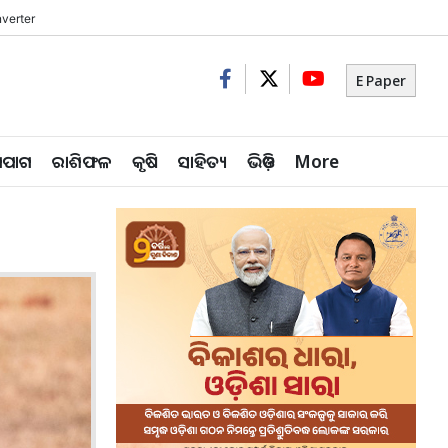
verter
E Paper
ିପାଗ
ରାଶିଫଳ
କୃଷି
ସାହିତ୍ୟ
ଭିଡ଼ିଓ
More