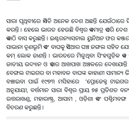
ସାରା ପୃଥିବୀରେ ଏମିତି ଅନେକ ଦେଶ ଅଛନ୍ତି ଯେଉଁଠାରେ ସି
କରନ୍ତି । ହେଲେ ଭାରତ ହେଉଛି ବିଶ୍ୱର ଏକମାତ୍ର ଏପରି ଦେ
ଏକାଠି ବାସ କରୁଛନ୍ତି । ଇଣ୍ଟରନ୍ୟାସନାଲ ୟୁନିଅନ ଫର କ
ସାଭାନା ତୃଣଭୂମି ଏବଂ ବାଘକୁ ଏସିଆର ଘଞ୍ଚ ଜଙ୍ଗଲ ସହିତ ଯୋ
କମ୍ ଲୋକ ଜାଣନ୍ତି । ଭାରତରେ ମିଳୁଥିବା ସିଂହଗୁଡ଼ିକ ଏକ
ଜାତୀୟ ଉଦ୍ୟାନ ଓ ଏହାର ଆଖପାଖ ଅଞ୍ଚଳରେ ଦେଖାଯାନ୍ତି । 
ବେଙ୍ଗଲ ଟାଇଗର ବା ମହାବଳ ବାଘଙ୍କ କାହାଣୀ ସାମାନ୍ୟ ଭିନ
ବଞ୍ଚାଇବା ପାଇଁ ୧୯୭୩ ମସିହାରେ 'ପ୍ରୋଜେକ୍ଟ ଟାଇଗର'
ଅନୁଯାୟୀ, ବର୍ତ୍ତମାନ ସାରା ବିଶ୍ୱର ପ୍ରାୟ ୭୫ ପ୍ରତିଶତ 
ଉତ୍ତରାଖଣ୍ଡ, ମହାରାଷ୍ଟ୍ର, ଆସାମ , ଓଡ଼ିଶା ଏବଂ ପଶ୍ଚିମବ
ବିଚରଣ କରୁଛନ୍ତି ।