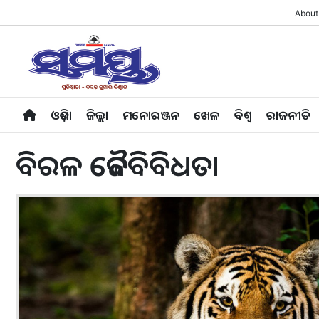
About
ଓଡ଼ିଶା
ଜିଲ୍ଲା
ମନୋରଞ୍ଜନ
ଖେଳ
ବିଶ୍ବ
ରାଜନୀତି
ବିରଳ ଜୈବବିବିଧତା