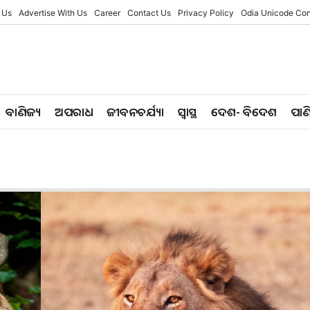
 Us
Advertise With Us
Career
Contact Us
Privacy Policy
Odia Unicode Con
ବାଣିଜ୍ୟ
ଅପରାଧ
ଜୀବନଚର୍ଯ୍ୟା
ସ୍ୱାସ୍ଥ
ଦେଶ- ବିଦେଶ
ପାଣ