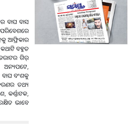
ାରେ ବାଘ ବାସ
ିକ ପରିବେଶରେ
କୁ ଆଫ୍ରିକାର
ା କଥାଟି ବହୁତ
ୁଜରାଟର ଗିର୍
 । ଅନ୍ୟପଟେ,
ା ବାଘ ବଂଶକୁ
ିକରଣର ତଥ୍ୟ
 କର୍ଣ୍ଣାଟକ,
ୁରକ୍ଷିତ ଭାବେ