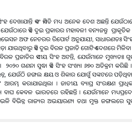
ଂହ ଦେଖାଯାନ୍ତି ଏବଂ ଏମିତି ମଧ୍ୟ ଅନେକ ଦେଶ ଅଛନ୍ତି ଯେଉଁଠ
ଶ ଯେଉଁଠାରେ ଏହି ଦୁଇ ପ୍ରକାରର ମହାବଳୀ ବନ୍ୟଜନ୍ତୁ ପ୍ରାକୃତ
ଞ୍ଜରଭେସନ ଅଫ ନେଚରର ରିପୋର୍ଟ ଅନୁଯାୟୀ, ସାଧାରଣତଃ ସିଂହ
ଡ଼ା ଯାଉଥିବାରୁ ଏହି ଦୁଇ ବିରଳ ପ୍ରଜାତି ଗୋଟିଏ ଦେଶରେ ମିଳିବ
 ବିରଳ ପ୍ରଜାତିର ଏସୀୟ ସିଂହ ଅଟନ୍ତି, ଯେଉଁମାନେ ମୁଖ୍ୟତଃ ଗ
୨୦୨୦ ଗଣନା ସୁଦ୍ଧା ଏହି ସିଂହ ସଂଖ୍ୟା ୬୭୦ ଅତିକ୍ରମ କରିଛି
୍ନ, ଯେଉଁଠି ଜଙ୍ଗଲ କ୍ଷୟ ଓ ଶିକାର ଯୋଗୁଁ ସଙ୍କଟରେ ପଡ଼ିଥିବ
 ଆରମ୍ଭ କରାଯାଇଥିଲା । ଜାତୀୟ ବ୍ୟାଘ୍ର ସଂରକ୍ଷଣ ପ୍ରାଧ
ବନ୍ୟ ବାଘ କେବଳ ଭାରତରେ ରହିଛନ୍ତି । ଯେଉଁମାନେ ମଧ୍ୟପ୍ରଦେଶ,
ଙ୍ଗ ଭଳି ବିଭିନ୍ନ ରାଜ୍ୟର ଅଭୟାରଣ୍ୟ ତଥା ମୁକ୍ତ ଜଙ୍ଗଲରେ ସ