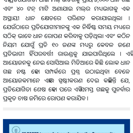
ଏବଂ ୪୦ ଟନ୍ ମାଟି ଅଣାଯାଇ ମଲ୍
ର ମଧ୍ୟଭାଗକୁ ଏକ
ଅସ୍ଥାୟୀ ଧାନ କ୍ଷେତରେ ପରିଣତ କରାଯାଇଥିଲା ।
ଯେଉଁଠାରେ ପ୍ରତିଯୋଗୀମାନଙ୍କୁ ଏକ ନିର୍ଦ୍ଧିଷ୍ଟ ସମୟ ମଧ୍ୟରେ
ସଠିକ୍ ଭାବେ ଧାନ ରୋପଣ କରିବାକୁ ପଡ଼ିଥିଲା ଏବଂ କଠିନ
ନିୟମ ଯୋଗୁଁ ପ୍ରତି ୧୦ ଜଣଙ୍କ ମଧ୍ୟରୁ କେବଳ ଜଣେ
ପ୍ରତିଭାଗୀ ହିଁ ପରବର୍ତ୍ତୀ ରାଉଣ୍ଡକୁ ଯାଇପାରିଥିଲେ । ଏହି
ଆୟୋଜନକୁ ନେଇ ସୋସିଆଲ ମିଡିଆରେ କିଛି ଲୋକ ଧାନ
ଗଛ ନଷ୍ଟ ହେବା ସମ୍ପର୍କରେ ପ୍ରଶ୍ନ ଉଠାଇଥିବା ବେଳେ
ଆୟୋଜକମାନେ ଏହାର ସ୍ପଷ୍ଟୀକରଣ ଦେଇ କହିଛନ୍ତି ଯେ,
ପ୍ରତିଯୋଗିତା ଶେଷ ହେବା ପରେ ଏହି ସମସ୍ତ ଗଛକୁ ପୁନର୍ବାର
ପ୍ରକୃତ ଚାଷ ଜମିରେ ରୋପଣ କରାଯିବ ।