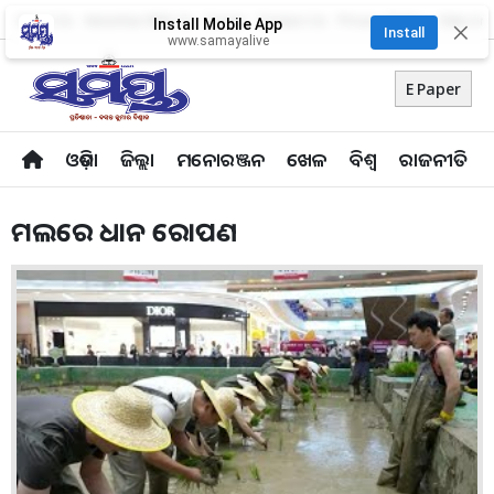
About Us
Advertise With Us
Career
Contact Us
Privacy Policy
Odia Uni
Install Mobile App
✕
Install
www.samayalive
E Paper
ଓଡ଼ିଶା
ଜିଲ୍ଲା
ମନୋରଞ୍ଜନ
ଖେଳ
ବିଶ୍ବ
ରାଜନୀତି
ମଲରେ ଧାନ ରୋପଣ