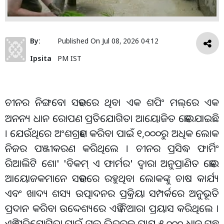
By:
Published On
Jul 08, 2026 04:12
Ipsita
PM IST
ଚୀନର ନିଙ୍ଗବୋ ସହରରେ ଥିବା ଏକ ଶପିଂ ମଲ୍
ରେ ଏକ
ଅନନ୍ୟ ଧାନ ରୋପଣ ପ୍ରତିଯୋଗିତା ଆୟୋଜିତ ହୋଇଯାଇଛି
। ଯେଉଁଥିରେ ଅଂଶଗ୍ରହଣ କରିବା ପାଇଁ ୧,୦୦୦ରୁ ଅଧିକ ଲୋକ
ନିଜର ପଞ୍ଜୀକରଣ କରିଥିଲେ । ଚୀନର ପ୍ରସିଦ୍ଧ ଫାର୍ମିଂ
ରିଆଲିଟି ଶୋ' 'ବିକମ୍ ଏ ଫାର୍ମର' ଦ୍ୱାରା ଅନୁପ୍ରାଣିତ ହୋଇ
ଆୟୋଜକମାନେ ସହରରେ ରହୁଥିବା ଲୋକଙ୍କୁ ଚାଷ କାର୍ଯ୍ୟ
ଏବଂ ଖାଦ୍ୟ ଶସ୍ୟ ଉତ୍ପାଦନର ପ୍ରକ୍ରିୟା ସମ୍ପର୍କରେ ଅନୁଭୂତି
ପ୍ରଦାନ କରିବା ଉଦ୍ଦେଶ୍ୟରେ ଏହି ନିଆରା ପ୍ରୟାସ କରିଥିଲେ ।
ଏହି ପ୍ରତିଯୋଗିତା ପାଇଁ ମଲ୍ ଭିତରକୁ ପ୍ରାୟ ୫,୦୦୦ ଧାନ ଗଛ