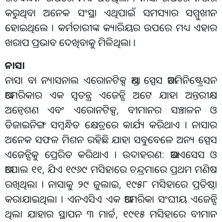
କରୁଥିବା ଅନେକ ସଂସ୍ଥା ଏଥିପାଇଁ ସମସ୍ୟାର ସମ୍ମୁଖୀନ
ହୋଇଥିଲେ । କର୍ମଚାରୀଙ୍କ କ୍ୟାରିୟର ଉପରେ ମଧ୍ୟ ଏହାର
ଖରାପ ପ୍ରଭାବ ଦେଖିବାକୁ ମିଳିଥିଲା ।
ନାସା
ନାସା ବା ନ୍ୟାସନାଲ ଏରୋନଟିକ୍ସ ଆଣ୍ଡ ସ୍ପେସ ଆଡମିନିଷ୍ଟ୍ରେସନ
ଆମେରିକାର ଏକ ସ୍ୱତନ୍ତ୍ର ଏଜେନ୍ସି ଅଟେ ଯାହା ଅନ୍ତରୀକ୍ଷ
ଅନ୍ୱେଶଣ ଏବଂ ଏରୋନଟିକ୍ସ, ବୀମାନର ସଞ୍ଚାଳନ ଓ
ଡିଜାଇନିଙ୍ଗ ସମ୍ବନ୍ଧିତ କ୍ଷେତ୍ରରେ କାର୍ଯ୍ୟ କରିଥାଏ । ନାସାର
ଅନେକ ସଫଳ ମିଶନ ରହିଛି ଯାହା ସବୁବେଳେ ଅନ୍ୟ ସ୍ପେସ
ଏଜେନ୍ସିକୁ ପ୍ରେରିତ କରିଥାଏ । ଉଦାହରଣ: ଆଇଏସେସ ଓ
ଆପୋଲ ୧୧, ଯିଏ ୧୯୬୯ ମସିହାରେ ଚନ୍ଦ୍ରମାରେ ପ୍ରଥମ ମଣିଷ
ରଖିଥିଲା । ନାସାକୁ ୨୯ ଜୁଲାଇ, ୧୯୫୮ ମସିହାରେ ପ୍ରତିଷ୍ଠା
କରାଯାଇଥିଲା । ଏନଏସିଏ ଏକ ଆମେରିକା ସଂଘୀୟ ଏଜେନ୍ସି
ଥିଲା ଯାହାର ସ୍ଥାପନ ୩ ମାର୍ଚ୍ଚ, ୧୯୧୫ ମସିହାରେ ବୀମାନ