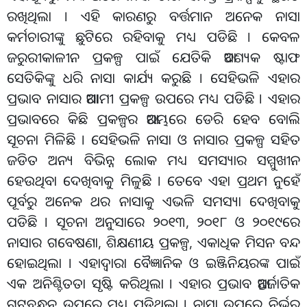
ରଖିଥିଲା । ଏହି କାରଣରୁ ବର୍ତ୍ତମାନ ଅନେକ ନାସା
କର୍ମଚାରୀଙ୍କୁ ଛୁଟିରେ ରହିବାକୁ ମଧ୍ୟ ପଡିଛି । କେବଳ
ଜରୁରୀକାଳୀନ ପ୍ରକଳ୍ପ ପାଇଁ ଯେତିକି ଆବଶ୍ୟକ ଷ୍ଟାଫ
ସେତିକିଙ୍କୁ ଧରି ନାସା କାର୍ଯ୍ୟ କରୁଛି । ସେହିଭଳି ଏହାର
ପ୍ରଭାବ ନାସାର ଆଗାମୀ ପ୍ରକଳ୍ପ ଉପରେ ମଧ୍ୟ ପଡିଛି । ଏହାର
ପ୍ରଭାବରେ କିଛି ପ୍ରକଳ୍ପର ଆରମ୍ଭରେ ଡେରି ହେବ ବୋଲି
ସୂଚନା ମିଳିଛି । ସେହିଭଳି ନାସା ଓ ନାସାର ପ୍ରକଳ୍ପ ସହିତ
ଜଡିତ ଅନ୍ୟ ବିଭିନ୍ନ ଲୋକ ମଧ୍ୟ ସମସ୍ୟାର ସମ୍ମୁଖୀନ
ହେଉଥିବା ଦେଖିବାକୁ ମିଳୁଛି । ତେବେ ଏହା ପ୍ରଥମ ନୁହେଁ
ପୂର୍ବରୁ ଅନେକ ଥର ନାସାକୁ ଏଭଳି ସମସ୍ୟା ଦେଖିବାକୁ
ପଡିଛି । ସୂଚନା ଅନୁସାରେ ୨୦୧୩, ୨୦୧୮ ଓ ୨୦୧୯ରେ
ନାସାର ଗବେଷଣା, ଶିକ୍ଷଣୀୟ ପ୍ରକଳ୍ପ, ଏକାଧିକ ମିସନ ବନ୍ଦ
ହୋଇଥିଲା । ଏହାଦ୍ବାରା ବୈଜ୍ଞାନିକ ଓ ଇଞ୍ଜିନିୟରଙ୍କ ପାଇଁ
ଏକ ଅନିଶ୍ଚିତତା ସୃଷ୍ଟି କରିଥିଲା । ଏହାର ପ୍ରଭାବ ଆନ୍ତର୍ଜାତିକ
ଗଟବନ୍ଧନ ଉପରେ ମଧ୍ୟ ପଡିଥିଲା । ନାସା ଉପରେ ନିର୍ଭର