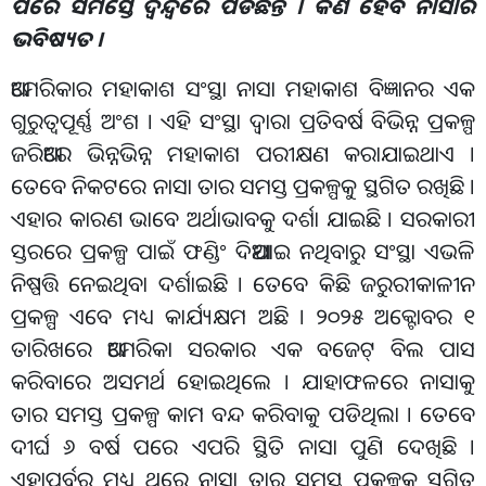
ପରେ ସମସ୍ତେ ଦ୍ବନ୍ଦ୍ବରେ ପଡିଛନ୍ତି । କଣ ହେବ ନାସାର
ଭବିଷ୍ୟତ ।
ଆମେରିକାର ମହାକାଶ ସଂସ୍ଥା ନାସା ମହାକାଶ ବିଜ୍ଞାନର ଏକ
ଗୁରୁତ୍ବପୂର୍ଣ୍ଣ ଅଂଶ । ଏହି ସଂସ୍ଥା ଦ୍ବାରା ପ୍ରତିବର୍ଷ ବିଭିନ୍ନ ପ୍ରକଳ୍ପ
ଜରିଆରେ ଭିନ୍ନଭିନ୍ନ ମହାକାଶ ପରୀକ୍ଷଣ କରାଯାଇଥାଏ ।
ତେବେ ନିକଟରେ ନାସା ତାର ସମସ୍ତ ପ୍ରକଳ୍ପକୁ ସ୍ଥଗିତ ରଖିଛି ।
ଏହାର କାରଣ ଭାବେ ଅର୍ଥାଭାବକୁ ଦର୍ଶା ଯାଇଛି । ସରକାରୀ
ସ୍ତରରେ ପ୍ରକଳ୍ପ ପାଇଁ ଫଣ୍ଡିଂ ଦିଆଯାଇ ନଥିବାରୁ ସଂସ୍ଥା ଏଭଳି
ନିଷ୍ପତ୍ତି ନେଇଥିବା ଦର୍ଶାଇଛି । ତେବେ କିଛି ଜରୁରୀକାଳୀନ
ପ୍ରକଳ୍ପ ଏବେ ମଧ୍ୟ କାର୍ଯ୍ୟକ୍ଷମ ଅଛି । ୨୦୨୫ ଅକ୍ଟୋବର ୧
ତାରିଖରେ ଆମେରିକା ସରକାର ଏକ ବଜେଟ୍ ବିଲ ପାସ
କରିବାରେ ଅସମର୍ଥ ହୋଇଥିଲେ । ଯାହାଫଳରେ ନାସାକୁ
ତାର ସମସ୍ତ ପ୍ରକଳ୍ପ କାମ ବନ୍ଦ କରିବାକୁ ପଡିଥିଲା । ତେବେ
ଦୀର୍ଘ ୬ ବର୍ଷ ପରେ ଏପରି ସ୍ଥିତି ନାସା ପୁଣି ଦେଖିଛି ।
ଏହାପୂର୍ବରୁ ମଧ୍ୟ ଥରେ ନାସା ତାର ସମସ୍ତ ପ୍ରକଳ୍ପକୁ ସ୍ଥଗିତ