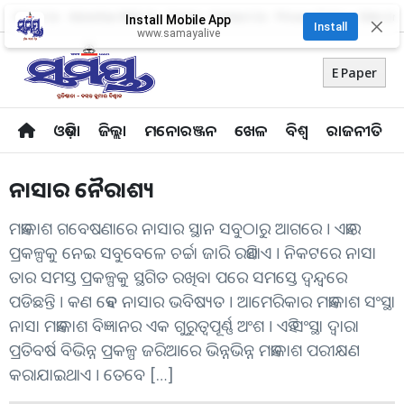
About Us
Advertise With Us
Career
Contact Us
Privacy Policy
Odia Uni
Install Mobile App
✕
Install
www.samayalive
E Paper
ଓଡ଼ିଶା
ଜିଲ୍ଲା
ମନୋରଞ୍ଜନ
ଖେଳ
ବିଶ୍ବ
ରାଜନୀତି
ନାସାର ନୈରାଶ୍ୟ
ମହାକାଶ ଗବେଷଣାରେ ନାସାର ସ୍ଥାନ ସବୁଠାରୁ ଆଗରେ । ଏହାର
ପ୍ରକଳ୍ପକୁ ନେଇ ସବୁବେଳେ ଚର୍ଚ୍ଚା ଜାରି ରହିଥାଏ । ନିକଟରେ ନାସା
ତାର ସମସ୍ତ ପ୍ରକଳ୍ପକୁ ସ୍ଥଗିତ ରଖିବା ପରେ ସମସ୍ତେ ଦ୍ବନ୍ଦ୍ବରେ
ପଡିଛନ୍ତି । କଣ ହେବ ନାସାର ଭବିଷ୍ୟତ । ଆମେରିକାର ମହାକାଶ ସଂସ୍ଥା
ନାସା ମହାକାଶ ବିଜ୍ଞାନର ଏକ ଗୁରୁତ୍ବପୂର୍ଣ୍ଣ ଅଂଶ । ଏହି ସଂସ୍ଥା ଦ୍ବାରା
ପ୍ରତିବର୍ଷ ବିଭିନ୍ନ ପ୍ରକଳ୍ପ ଜରିଆରେ ଭିନ୍ନଭିନ୍ନ ମହାକାଶ ପରୀକ୍ଷଣ
କରାଯାଇଥାଏ । ତେବେ […]