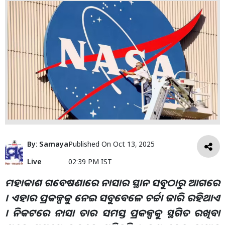
By:
Samaya
Published On
Oct 13, 2025
Live
02:39 PM IST
ମହାକାଶ ଗବେଷଣାରେ ନାସାର ସ୍ଥାନ ସବୁଠାରୁ ଆଗରେ
। ଏହାର ପ୍ରକଳ୍ପକୁ ନେଇ ସବୁବେଳେ ଚର୍ଚ୍ଚା ଜାରି ରହିଥାଏ
। ନିକଟରେ ନାସା ତାର ସମସ୍ତ ପ୍ରକଳ୍ପକୁ ସ୍ଥଗିତ ରଖିବା