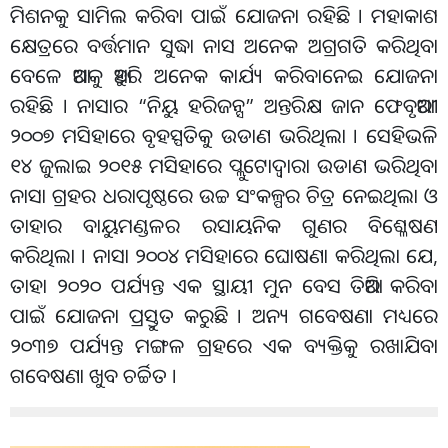
ମିଶନକୁ ସାମିଲ କରିବା ପାଇଁ ଯୋଜନା ରହିଛି । ମହାକାଶ
କ୍ଷେତ୍ରରେ ବର୍ତ୍ତମାନ ସୁଦ୍ଧା ନାସ ଅନେକ ଅଗ୍ରଗତି କରିଥିବା
ବେଳେ ଆଗକୁ ଆହୁରି ଅନେକ କାର୍ଯ୍ୟ କରିବାନେଇ ଯୋଜନା
ରହିଛି । ନାସାର “ନିୟୁ ହରିଜନ୍ସ” ଅନ୍ତରିକ୍ଷ ଜାନ ଫେବୃଆରୀ
୨୦୦୭ ମସିହାରେ ବୃହସ୍ପତିକୁ ଉଡାଣ ଭରିଥିଲା । ସେହିଭଳି
୧୪ ଜୁଲାଇ ୨୦୧୫ ମସିହାରେ ପ୍ଲୁଟୋଦ୍ୱାରା ଉଡାଣ ଭରିଥିବା
ନାସା ଗ୍ରହର ଧରାପୃଷ୍ଠରେ ଉଚ୍ଚ ସଂକଳ୍ପର ଚିତ୍ର ନେଇଥିଲା ଓ
ତାହାର ବାୟୁମଣ୍ଡଳର ରସାୟନିକ ଗୁଣର ବିଶ୍ଳେଷଣ
କରିଥିଲା । ନାସା ୨୦୦୪ ମସିହାରେ ଘୋଷଣା କରିଥିଲା ଯେ,
ତାହା ୨୦୨୦ ପର୍ଯ୍ୟନ୍ତ ଏକ ସ୍ଥାୟୀ ମୁନ ବେସ ତିଆରି କରିବା
ପାଇଁ ଯୋଜନା ପ୍ରସ୍ତୁତ କରୁଛି । ଅନ୍ୟ ଗବେଷଣା ମଧ୍ୟରେ
୨୦୩୭ ପର୍ଯ୍ୟନ୍ତ ମଙ୍ଗଳ ଗ୍ରହରେ ଏକ ବ୍ୟକ୍ତିକୁ ରଖାଯିବା
ଗବେଷଣା ଖୁବ ଚର୍ଚ୍ଚିତ ।