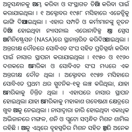
ଅନୁସନ୍ଧାନକୁ ଆରମ୍ଭ କରିବା ଓ ସଂସ୍ଥାଗତ ତିଆରି କରିବା ପାଇଁ
କରାଯାଇଥିଲା । ୧ ଅକ୍ଟୋବର ୧୯୫୮ ମସିହାରେ ଏଜେନ୍ସିକୁ
ଭାଙ୍ଗି ଦିଆଯାଇଥିଲା । ଏହାର ସମ୍ପତି ଓ କର୍ମୀମାନଙ୍କୁ ନୂତନ
ତିଆରି ହୋଇଥିବା ନ୍ୟାସନାଲ ଏରୋନାଟିକ୍ସ ଆଣ୍ଡ ସ୍ପେସ
ଆଡମିନିଷ୍ଟ୍ରେସନ (NASA)ରେ ସ୍ଥାନାନ୍ତରିତ କରିଦିଆ ଯାଇଥିଲା ।
ଅନ୍ତରୀକ୍ଷ ଦୌଡରେ ସୋବିଏତ ସଂଘ ସହିତ ପ୍ରତିସ୍ପର୍ଦ୍ଧା କରିବା
ପାଇଁ ନାସାର ସ୍ଥାପନା କରାଯାଇଥିଲା । ୧୯୫୦ ଓ ୧୯୬୦
ଦଶକରେ ଆମେରିକା ଓ ସୋବିଏତ ସଂଘ ମଧ୍ୟରେ ଏକ
ଅନ୍ତରୀକ୍ଷ ଦୌଡ ଥିଲା । ଅକ୍ଟୋବର ୧୯୫୭ ମସିହାରେ
ସୋବିଏତ ପ୍ରଥମ ଥର ସ୍ପୁଟନିକ-୧କୁ ଲଞ୍ଚ କରିଥିଲା, ଯାହା
ଆମେରିକାକୁ ଚିନ୍ତିତ ଥିଲା । ଏହାପରେ ନାସାର ସ୍ଥାପନ
ହୋଇଥିଲା ଯାହା ଆମେରିକାକୁ ମହାକାଶ ଗବେଷଣା କ୍ଷେତ୍ରରେ
ଖୁବ ଆଗକୁ ନେଇଥିଲା । ନାସାଦ୍ୱାରା ଜାରି ହୋଇଥିବା ଏକାଧିକ
ଅଭିଜାନରେ ମଙ୍ଗଳ, ଶନି ଓ ପ୍ଲୁଟୋ ସମ୍ବନ୍ଧିତ ମିଶନ ଶାମିଲ
ରହିଛି । ଆଗକୁ ଏଥିରେ ବୃହସ୍ପତିର ମିଶନ ସହିତ ଆହୁରି ଅନେକ