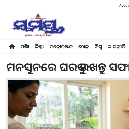
About
ଓଡ଼ିଶା
ଜିଲ୍ଲା
ମନୋରଞ୍ଜନ
ଖେଳ
ବିଶ୍ବ
ରାଜନୀତି
ମନସୁନରେ ଘରକୁ ରଖନ୍ତୁ ସଫ