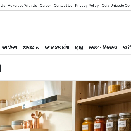
 Us
Advertise With Us
Career
Contact Us
Privacy Policy
Odia Unicode Con
ବାଣିଜ୍ୟ
ଅପରାଧ
ଜୀବନଚର୍ଯ୍ୟା
ସ୍ୱାସ୍ଥ
ଦେଶ- ବିଦେଶ
ପାଣ
ା