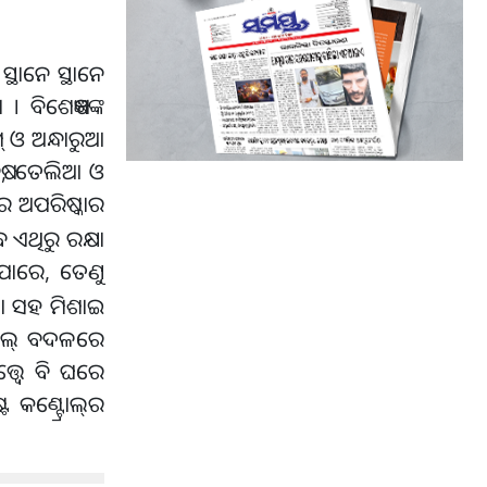
ଥାନେ ସ୍ଥାନେ
ବିଶେଷଜ୍ଞଙ୍କ
 ଓ ଅନ୍ଧାରୁଆ
ିଷ, ତେଲିଆ ଓ
ଘର ଅପରିଷ୍କାର
ଏଥିରୁ ରକ୍ଷା
ିପାରେ, ତେଣୁ
ା ସହ ମିଶାଇ
ନାଇଲ୍ ବଦଳରେ
୍ୱେ ବି ଘରେ
କଣ୍ଟ୍ରୋଲ୍
ର