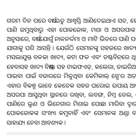
ଗରମ ଦିନ ପରେ ବର୍ଷା ଋତୁ ଆଶ୍ୱସ୍ତି ଆଣିଦେଇଥାଏ ସତ, ହେ
ପାଣି ଜମୁଥିବାରୁ ଏହା ପୋକଜୋକ, ମଶା ଓ ଅସରପାଙ୍କ ବଂଶବ
ଅନୁସାରେ, ବର୍ଷା ଯୋଗୁଁ ନାଳନର୍ଦ୍ଦମା ଓ ମାଟି ଭିତରେ ପା
ଯାଗାକୁ ପଶି ଆସନ୍ତି । ଯେଉଁଠି ସେମାନଙ୍କୁ ସହଜରେ ଖାଦ
ମସଲାଯୁକ୍ତ ବଳକା ଖାଦ୍ୟ, କଟା ଫଳ ଏବଂ ଡଷ୍ଟବିନ୍
ରେ ଥି
ହେବାସହ ଖାଦ୍ୟ ବିଷାକ୍ତ ସହ ଟାଇଫଏଡ୍, କଲେରା, ଡାଇରିଆ 
ପାଇବା ପାଇଁ ବଜାରରେ ମିଳୁଥିବା କେମିକାଲ୍ ସ୍ପ୍ରେ
ର ଅତ୍
’
ଏହାର ବିକଳ୍ପ ଭାବେ କେତେକ ସହଜ ଘରୋଇ ଉପାୟ ଆପଣା
ଅସରପା ଆସୁଥିବା ସ୍ଥାନରେ ରଖିବା, ଲବଙ୍ଗ, ନିମ୍ବ ତେଲ
ପାଣିରେ ଲୁଣ ଓ ଭିନେଗାର ମିଶାଇ ପୋଛା ମାରିବା ଦ୍ୱା
ପୋକଜୋକଙ୍କ ସଂଖ୍ୟା କମୁନାହିଁ ଏବଂ ସେମାନଙ୍କ ଅଣ୍ଡା ବା
ସାହାଯ୍ୟ ନେବା ଆବଶ୍ୟକ ।