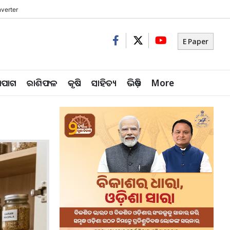
verter
E Paper
ିପାଗ
ରାଶିଫଳ
କୃଷି
ସାହିତ୍ୟ
ଭିଡ଼ିଓ
More