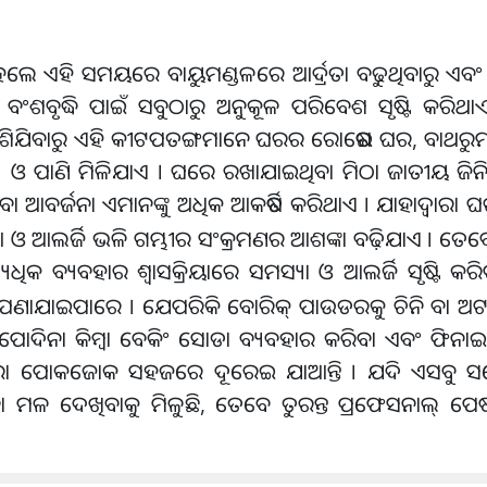
ଲେ ଏହି ସମୟରେ ବାୟୁମଣ୍ଡଳରେ ଆର୍ଦ୍ରତା ବଢୁଥିବାରୁ ଏବଂ ସ୍
ୃଦ୍ଧି ପାଇଁ ସବୁଠାରୁ ଅନୁକୂଳ ପରିବେଶ ସୃଷ୍ଟି କରିଥାଏ । 
ଣି ପଶିଯିବାରୁ ଏହି କୀଟପତଙ୍ଗମାନେ ଘରର ରୋଷେଇ ଘର, ବାଥରୁମ୍
୍ୟ ଓ ପାଣି ମିଳିଯାଏ । ଘରେ ରଖାଯାଇଥିବା ମିଠା ଜାତୀୟ ଜିନ
ବା ଆବର୍ଜନା ଏମାନଙ୍କୁ ଅଧିକ ଆକର୍ଷିତ କରିଥାଏ । ଯାହାଦ୍ବାରା 
ଓ ଆଲର୍ଜି ଭଳି ଗମ୍ଭୀର ସଂକ୍ରମଣର ଆଶଙ୍କା ବଢ଼ିଯାଏ । ତେବେ 
ୟଧିକ ବ୍ୟବହାର ଶ୍ୱାସକ୍ରିୟାରେ ସମସ୍ୟା ଓ ଆଲର୍ଜି ସୃଷ୍ଟି କର
ଯାଇପାରେ । ଯେପରିକି ବୋରିକ୍ ପାଉଡରକୁ ଚିନି ବା ଅଟ
, ପୋଦିନା କିମ୍ବା ବେକିଂ ସୋଡା ବ୍ୟବହାର କରିବା ଏବଂ ଫି
ରା ପୋକଜୋକ ସହଜରେ ଦୂରେଇ ଯାଆନ୍ତି । ଯଦି ଏସବୁ ସତ୍ତ
 ମଳ ଦେଖିବାକୁ ମିଳୁଛି, ତେବେ ତୁରନ୍ତ ପ୍ରଫେସନାଲ୍ ପେଷ୍ଟ 