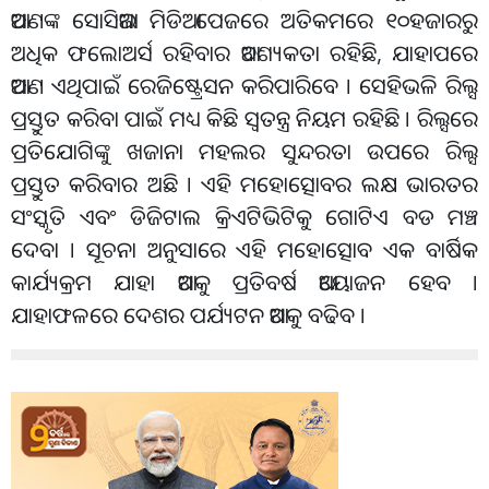
ଆପଣଙ୍କ ସୋସିଆଲ ମିଡିଆ ପେଜରେ ଅତିକମରେ ୧୦ହଜାରରୁ
ଅଧିକ ଫଲୋଅର୍ସ ରହିବାର ଆବଶ୍ୟକତା ରହିଛି, ଯାହାପରେ
ଆପଣ ଏଥିପାଇଁ ରେଜିଷ୍ଟ୍ରେସନ କରିପାରିବେ । ସେହିଭଳି ରିଲ୍ସ
ପ୍ରସ୍ତୁତ କରିବା ପାଇଁ ମଧ୍ୟ କିଛି ସ୍ୱତନ୍ତ୍ର ନିୟମ ରହିଛି । ରିଲ୍ସରେ
ପ୍ରତିଯୋଗିଙ୍କୁ ଖଜାନା ମହଲର ସୁନ୍ଦରତା ଉପରେ ରିଲ୍ସ
ପ୍ରସ୍ତୁତ କରିବାର ଅଛି । ଏହି ମହୋତ୍ସୋବର ଲକ୍ଷ ଭାରତର
ସଂସ୍କୃତି ଏବଂ ଡିଜିଟାଲ କ୍ରିଏଟିଭିଟିକୁ ଗୋଟିଏ ବଡ ମଞ୍ଚ
ଦେବା । ସୂଚନା ଅନୁସାରେ ଏହି ମହୋତ୍ସୋବ ଏକ ବାର୍ଷିକ
କାର୍ଯ୍ୟକ୍ରମ ଯାହା ଆଗକୁ ପ୍ରତିବର୍ଷ ଆୟୋଜନ ହେବ ।
ଯାହାଫଳରେ ଦେଶର ପର୍ଯ୍ୟଟନ ଆଗକୁ ବଢିବ ।