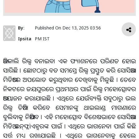
By:
Published On
Dec 13, 2025 03:56
Ipsita
PM IST
ଆଜିକାଲି ରିଲ୍ସ ବନାଇବା ଏକ ଫ୍ୟାଶନରେ ପରିଣତ ହୋଇ
ସାରିଛି । ଛୋଟଠାରୁ ବଡ ସମସ୍ତେ ରିଲ୍ସ ପ୍ରସ୍ତୁତ କରି ସୋସିଆଲ
ମିଡିଆରେ ଅପଲୋଡ କରୁଥିବାର ଦେଖିବାକୁ ମିଳୁଛି । ତେବେ
ନିକଟରେ ଜୟପୁରରେ ପ୍ରଥମଥର ପାଇଁ ରିଲ୍ସ ମହୋତ୍ସୋବର
ଆୟୋଜନ କରାଯାଇଛି । ଏଥିରେ ଯେଉଁବ୍ୟକ୍ତି ସବୁଠାରୁ ଭଲ
ରିଲ୍ସ ତିଆରି କରିବେ ସେମାନଙ୍କୁ ଥାଇଲାଣ୍ଡ ମାଗଣାରେ
ବୁଲିବାକୁ ନିଆଯିବ । ଏହି ମହୋତ୍ସୋବ ବିଶେଷଭାବେ ସୋସିଆଲ
ମିଡିଆ ଇନ୍‌ଫ୍ଲìଏନ୍ସରଙ୍କ ପାଇଁ । ଏଥିରେ ଭାଗନେବା ପାଇଁ କିଛି
ସର୍ତ୍ତ ମଧ୍ୟ ରଖାଯାଇଛି । ଏଥିରେ ଭାଗନେବାକୁ ହେଲେ