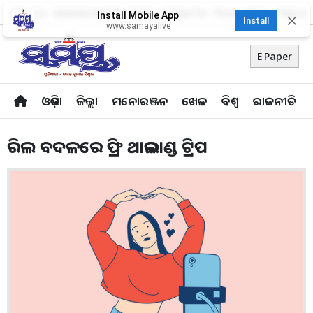
About Us
Advertise With Us
Career
Contact Us
Privacy Policy
Odia Uni
Install Mobile App
✕
Install
www.samayalive
E Paper
ଓଡ଼ିଶା
ଜିଲ୍ଲା
ମନୋରଞ୍ଜନ
ଖେଳ
ବିଶ୍ବ
ରାଜନୀତି
ରିଲ ବଦଳରେ ଫ୍ରି ଥାଇଲାଣ୍ଡ ଟ୍ରିପ