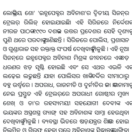
ଲୋକପ୍ରିୟ ଶୋ
ଇନ୍ସପେକ୍ଟର ଅବିନାଶ
ର ଦ୍ୱିତୀୟ ସିଜନ୍
ର
’ ‘
’
ଟ୍ରେଲର୍ ରିଲିଜ୍ ହୋଇଯାଇଛି। ଏହି ସିରିଜରେ ନିର୍ଦ୍ଦେଶକ
ନୀରଜ ପାଠକ ୧୯୯୦ ଦଶକର ଉତ୍ତର ପ୍ରଦେଶର ସେହି ଦୃଶ୍ୟକୁ
ପୁଣି ଥରେ ପରଦାକୁ ଆଣିଛନ୍ତି । ସିରିଜରେ ପୋଲିସ, ପ୍ରଶାସନ
ଓ ଗୁଣ୍ଡାରାଜ ସହ ରକ୍ତାକ୍ତ ସଂଘର୍ଷ ଦେଖିବାକୁ ମିଳୁଛି । ଏହି ନୂଆ
ସିଜନ୍
ରେ ଇନ୍ସପେକ୍ଟର ଅବିନାଶ ମିଶ୍ରଙ୍କ ଜୀବନରେ ଏକ ବଡ଼
ଧରଣର ଝଡ଼ ସୃଷ୍ଟି ହୋଇଛି ଏବଂ ସେ ଏଥର ଏଭଳି ଏକ
ଲଢ଼େଇ ଲଢୁଛନ୍ତି ଯାହା ପୋଲିସର ଖାକି ବର୍ଦ୍ଦିର ସୀମାଠାରୁ
ବହୁ ଉର୍ଦ୍ଧ୍ୱରେ । ଅପରାଧ, ରାଜନୀତି ଓ ଦୁର୍ନୀତିର କଳା କାରନାମାକୁ
ନେଇ ପ୍ରସ୍ତୁତ ଏହି ଟ୍ରେଲର୍
ରେ ଅପରାଧୀ ଗୋଷ୍ଠୀର ମୁଖ୍ୟ
ଶେଖ୍ ଓ ତା
ର ରହସ୍ୟମୟୀ ସହଯୋଗୀ ଦେବୀଙ୍କ ଏକ
’
ଭୟଙ୍କର ଅସ୍ତ୍ରଶସ୍ତ୍ର ଗ୍ୟାଙ୍ଗ୍ ସହ ଅବିନାଶଙ୍କ ସାମ୍ନା ହେଉଥିବା
ଦେଖିବାକୁ ମିଳୁଛି । ବ୍ୟବସ୍ଥା ଭିତରେ ଷଡ଼ଯନ୍ତ୍ରର ଶିକାର ହୋଇ
ନିଲମ୍ବିତ ଓ ଗିରଫ ହେବା ପରେ ଅବିନାଶଙ୍କ ସିଦ୍ଧାନ୍ତକୁ ଭାଙ୍ଗିବା