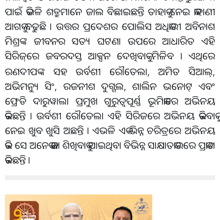
ପାଇଁ କିଭଳି ଶତ୍ରୁମାନେ ଜାଲ ବିଛାଇଛନ୍ତି ତାହାକୁ ନେଇ କାହାଣୀ
ଆଗକୁ ବଢୁଛି । ଉତ୍ତର ପ୍ରଦେଶର ପୋଲିସ ଅଧିକାରୀ ଅବିନାଶ
ମିଶ୍ରଙ୍କ ଜୀବନର ସତ୍ୟ ଘଟଣା ଉପରେ ଆଧାରିତ ଏହି
ସିରିଜ୍
ରେ ଜବରଦସ୍ତ ଆକ୍ସନ ଦେଖିବାକୁ ମିଳିବ । ଏଥିରେ
ରଣଦୀପଙ୍କ ସହ ଉର୍ବଶୀ ରୌତେଲା, ଅମିତ ସିଆଲ୍,
ଅଭିମନ୍ୟୁ ସିଂ, ରଜନୀଶ ଦୁଗ୍ଗଲ, ଶାଲିନ ଭନୋଟ୍ ଏବଂ
ଫ୍ରେଡି ଦାରୁୱାଲା ପ୍ରମୁଖ ଗୁରୁତ୍ୱପୂର୍ଣ୍ଣ ଭୂମିକାରେ ଅଭିନୟ
କରିଛନ୍ତି । ଉର୍ବଶୀ ରୌତେଲା ଏହି ସିରିଜରେ ଅଭିନୟ କରିବାକୁ
ନେଇ ଖୁବ ଖୁସି ଅଛନ୍ତି । ଏଭଳି ଏକ ଭିନ୍ନ ଚରିତ୍ରରେ ଅଭିନୟ
କରି ସେ ଅନେକ କଥା ଶିଖିବାକୁ ପାଇଥିବା ବିଭିନ୍ନ ସାକ୍ଷାତକାରରେ ପ୍ରକାଶ
କରିଛନ୍ତି ।