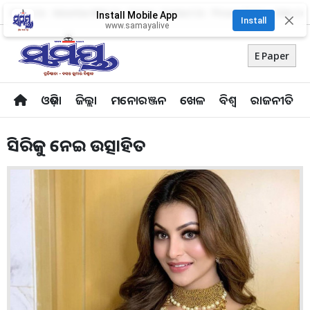
About Us
Advertise With Us
Career
Contact Us
Privacy Policy
Odia Uni
Install Mobile App
✕
Install
www.samayalive
E Paper
ଓଡ଼ିଶା
ଜିଲ୍ଲା
ମନୋରଞ୍ଜନ
ଖେଳ
ବିଶ୍ବ
ରାଜନୀତି
ସିରିଜକୁ ନେଇ ଉତ୍ସାହିତ