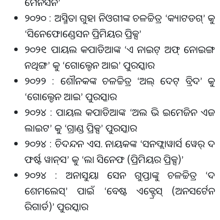
ମେନସନ
’
୨୦୨୦ : ଅସ୍ମିତା ଗୁହା ନିଓଗୀଙ୍କ ଚଳଚ୍ଚିତ୍ର
କ୍ୟାଟଡଗ୍
କୁ
‘
’
ସିନେଫୋଣ୍ଡେସନ ପ୍ରିମିୟର ପ୍ରିକ୍ସ
‘
’
୨୦୨୧ : ପାୟଲ କପାଡିଆଙ୍କ
ଏ ନାଇଟ୍ ଅଫ୍ ନୋଇଙ୍ଗ
‘
ନଥିଙ୍ଗ
କୁ
ଗୋଲ୍ଡେନ ଆଇ
ପୁରସ୍କାର
’
‘
’
୨୦୨୨ : ଶୌନକଙ୍କ ଚଳଚ୍ଚିତ୍ର
ଅଲ୍ ଦେଟ୍ ବ୍ରିଦ
କୁ
‘
’
ଗୋଲ୍ଡେନ ଆଇ
ପୁରସ୍କାର
‘
’
୨୦୨୪ : ପାୟଲ କପାଡିଆଙ୍କ
ଅଲ ଭି ଇମେଜିନ ଏଜ
‘
ଲାଇଟ
କୁ
ଗ୍ରାଣ୍ଡ ପ୍ରିକ୍ସ
ପୁରସ୍କାର
’
‘
’
୨୦୨୪ : ଚିଦନ୍ଦନ ଏସ. ନାୟକଙ୍କ
ସନଫ୍ଲାୱାର୍ସ ୱେର୍ ଦ
‘
ଫର୍ଷ୍ଟ ୱାନ୍
ସ
କୁ
ଲା ସିନେଫ (ପ୍ରିମିୟର ପ୍ରିକ୍ସ)
’
‘
’
୨୦୨୪ : ଅନାସୁୟା ସେନ ଗୁପ୍ତାଙ୍କୁ ଚଳଚ୍ଚିତ୍ର
ଦ
‘
ଶେମଲେସ୍
ପାଇଁ
ବେଷ୍ଟ ଏକ୍ଟ୍ରେସ୍ (ଅନସର୍ଟେନ
’
‘
ରିଗାର୍ଡ)
ପୁରସ୍କାର
’