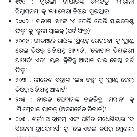
୧୯୯୯ : ମୁରଲୀ ନାୟାରଙ୍କ ଚଳଚ୍ଚିତ୍ର
ମାରାନା
‘
ସିମ୍ହାସନମ୍
କୁ
କ୍ୟାମେରା ଡିଓର୍
ପୁରସ୍କାର
’
‘
’
୨୦୦୨ : ମନୀଷା ଝା
ଙ୍କ
ଏ ଭେରି ଭେରି ସାଇଲେଣ୍ଟ
’
‘
ଫିଲ୍ମ
କୁ
ଜୁରୀ ପ୍ରାଇଜ୍ (ସର୍ଟ ଫିଲ୍ମ)
’
‘
’
୨୦୦୬ : ଗୀତାଞ୍ଜଳି ରାଓଙ୍କ
ପ୍ରିଣ୍ଟଡ୍ ରେନ୍
ବୋ
କୁ
ଗ୍ରାଣ୍ଡ
‘
’
‘
ରେଲ୍ ଡିଓର୍ ଅଡିୟନ୍ସ ଆୱାର୍ଡ
କୋଡାକ ଡିସ୍କଭରୀ
’, ‘
ଆୱାର୍ଡ
ଏବଂ
ୟଙ୍ଗ କ୍ରିଟିକ୍ସ ଆୱାର୍ଡ ଫର୍ ବେଷ୍ଟ ସର୍ଟ
’
‘
ଫିଲ୍ମ
’
୨୦୧୩ : ରୀତେଶ ବତ୍ରାଙ୍କ
ଲଞ୍ଚ ବକ୍ସ
କୁ
ଗ୍ରାଣ୍ଡ ରେଲ୍
‘
’
‘
ଡିଓର୍ ଅଡିୟନ୍ସ ଆୱାର୍ଡ
’
୨୦୧୫ : ନୀରଜ ଘେୱାନଙ୍କ ଚଳଚ୍ଚିତ୍ର
ମସାନ୍
କୁ
‘
’
ଫିପ୍ରେସାଇ ପ୍ରାଇଜ୍ (ଅନସର୍ଟେନ ରିଗାର୍ଡ)
‘
’
୨୦୧୬ : ଶର୍ଲୀ ଆବ୍ରାହମ୍ ଏବଂ ଅମିତ ମଧେଶିୟାଙ୍କ
ଦ
‘
ସିନେମା ଟ୍ରାଭେଲର୍ସ
କୁ
ଲୋଏଡଲ୍ ଡିଓର୍ ସ୍ପେଶାଲ
’
‘