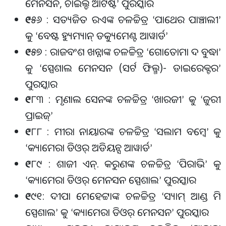
ମେନସନ, ଚାଇଲ୍ଡ ଆର୍ଟିଷ୍ଟ
ପୁରସ୍କାର
’
୧୯୫୬ : ସତ୍ୟଜିତ ରଏଙ୍କ ଚଳଚ୍ଚିତ୍ର
ପାଥେର ପାଞ୍ଚାଲୀ
‘
’
କୁ
ବେଷ୍ଟ ହ୍ୟୁମ୍ୟାନ୍ ଡକ୍ୟୁମେଣ୍ଟ ଆୱାର୍ଡ
‘
’
୧୯୫୭ : ରାଜବଂଶ ଖନ୍ନାଙ୍କ ଚଳଚ୍ଚିତ୍ର
ଗୋତୋମା ଦ ବୁଦ୍ଧା
‘
’
କୁ
ସ୍ପେଶାଲ ମେନସନ (ସର୍ଟ ଫିଲ୍ମ)- ଡାଇରେକ୍ଟର
‘
’
ପୁରସ୍କାର
୧୯୮୩ : ମୃଣାଲ ସେନଙ୍କ ଚଳଚ୍ଚିତ୍ର
ଖାରଜୀ
କୁ
ଜୁରୀ
‘
’
‘
ପ୍ରାଇଜ୍
’
୧୯୮୮ : ମୀରା ନାୟାରଙ୍କ ଚଳଚ୍ଚିତ୍ର
ସଲାମ ବମ୍ବେ
କୁ
‘
’
କ୍ୟାମେରା ଡିଓର୍ ଅଡିୟନ୍ସ ଆୱାର୍ଡ
‘
’
୧୯୮୯ : ଶାଜୀ ଏନ୍. କରୁଣଙ୍କ ଚଳଚ୍ଚିତ୍ର
ପିରାଭି
କୁ
‘
’
କ୍ୟାମେରା ଡିଓର୍ ମେନସନ ସ୍ପେଶାଲ
ପୁରସ୍କାର
‘
’
୧୯୯୧ : ଦୀପା ମେହେଟ୍ଟାଙ୍କ ଚଳଚ୍ଚିତ୍ର
ସ୍ୟାମ୍ ଆଣ୍ଡ ମି
‘
ସ୍ପେଶାଲ
କୁ
କ୍ୟାମେରା ଡିଓର୍ ମେନସନ
ପୁରସ୍କାର
’
‘
’