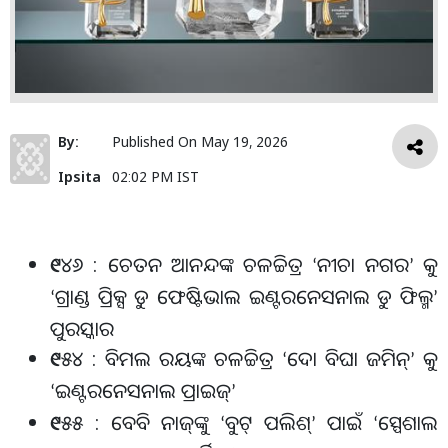
By:
Published On
May 19, 2026
Ipsita
02:02 PM IST
୧୯୪୬ : ଚେତନ ଆନନ୍ଦଙ୍କ ଚଳଚ୍ଚିତ୍ର
ନୀଚା ନଗର
କୁ
‘
’
ଗ୍ରାଣ୍ଡ ପ୍ରିକ୍ସ ଡୁ ଫେଷ୍ଟିଭାଲ ଇଣ୍ଟରନେସନାଲ ଡୁ ଫିଲ୍ମ
‘
’
ପୁରସ୍କାର
୧୯୫୪ : ବିମଲ ରୟଙ୍କ ଚଳଚ୍ଚିତ୍ର
ଦୋ ବିଘା ଜମିନ୍
କୁ
‘
’
ଇଣ୍ଟରନେସନାଲ ପ୍ରାଇଜ୍
‘
’
୧୯୫୫ : ବେବି ନାଜ୍
ଙ୍କୁ
ବୁଟ୍ ପଲିଶ୍
ପାଇଁ
ସ୍ପେଶାଲ
‘
’
‘