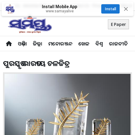
About Us
Advertise With Us
Career
Contact Us
Privacy Policy
Odia Uni
Install Mobile App
✕
Install
www.samayalive
E Paper
ଓଡ଼ିଶା
ଜିଲ୍ଲା
ମନୋରଞ୍ଜନ
ଖେଳ
ବିଶ୍ବ
ରାଜନୀତି
ପୁରସ୍କୃତ ଭାରତୀୟ ଚଳଚ୍ଚିତ୍ର