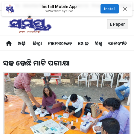
About Us
Advertise With Us
Career
Contact Us
Privacy Policy
Odia Uni
Install Mobile App
✕
Install
www.samayalive
E Paper
ଓଡ଼ିଶା
ଜିଲ୍ଲା
ମନୋରଞ୍ଜନ
ଖେଳ
ବିଶ୍ବ
ରାଜନୀତି
ସହଜ ହେଉଛି ମାଟି ପରୀକ୍ଷା