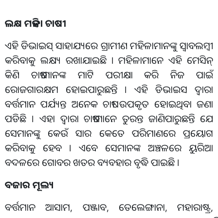
ଲକ୍ଷ ମହିଳା ଚାଷୀ
ଏହି ଡିଭାଇସ୍ ସାହାଯ୍ୟରେ ଗ୍ରାମୀଣ ମହିଳାମାନଙ୍କୁ ସ୍ୱାବଲମ୍ବୀ
କରିବାକୁ ଲକ୍ଷ୍ୟ ରଖାଯାଇଛି । ମହିଳାମାନେ ଏହି ମେସିନ୍
କିଣି ଚାଷୀମାନଙ୍କ ମାଟି ପରୀକ୍ଷା କରି ନିଜ ପାଇଁ
ରୋଜଗାରକ୍ଷମ ହୋଇପାରୁଛନ୍ତି । ଏହି ଡିଭାଇସ ଦ୍ବାରା
ବର୍ତ୍ତମାନ ପର୍ଯ୍ୟନ୍ତ ଅନେକ ଚାଷୀ ଉପକୃତ ହୋଇଥିବା ଜଣା
ପଡିଛି । ଏହା ଦ୍ୱାରା ଚାଷୀମାନେ ତୁରନ୍ତ ଜାଣିପାରୁଛନ୍ତି ଯେ
ସେମାନଙ୍କୁ କେଉଁ ସାର କେତେ ପରିମାଣରେ ପ୍ରୟୋଗ
କରିବାକୁ ହେବ । ଏବେ ସେମାନଙ୍କ ଅଞ୍ଚଳରେ ୟୁରିଆ
ବଦଳରେ ଗୋବର ଖତର ବ୍ୟବହାର ବୃଦ୍ଧି ପାଇଛି ।
ବଜାର ମୂଲ୍ୟ
ବର୍ତ୍ତମାନ ଆସାମ, ପଞ୍ଜାବ, ତେଲେଙ୍ଗାନା, ମହାରାଷ୍ଟ୍ର,