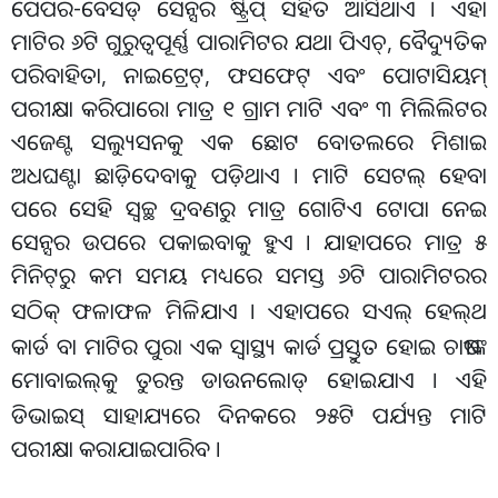
ପେପର-ବେସଡ୍ ସେନ୍ସର ଷ୍ଟ୍ରିପ୍ ସହିତ ଆସିଥାଏ । ଏହା
ମାଟିର ୬ଟି ଗୁରୁତ୍ୱପୂର୍ଣ୍ଣ ପାରାମିଟର ଯଥା ପିଏଚ୍, ବୈଦ୍ୟୁତିକ
ପରିବାହିତା, ନାଇଟ୍ରେଟ୍, ଫସଫେଟ୍ ଏବଂ ପୋଟାସିୟମ୍
ପରୀକ୍ଷା କରିପାରେ। ମାତ୍ର ୧ ଗ୍ରାମ ମାଟି ଏବଂ ୩ ମିଲିଲିଟର
ଏଜେଣ୍ଟ ସଲ୍ୟୁସନକୁ ଏକ ଛୋଟ ବୋତଲରେ ମିଶାଇ
ଅଧଘଣ୍ଟା ଛାଡ଼ିଦେବାକୁ ପଡ଼ିଥାଏ । ମାଟି ସେଟଲ୍ ହେବା
ପରେ ସେହି ସ୍ୱଚ୍ଛ ଦ୍ରବଣରୁ ମାତ୍ର ଗୋଟିଏ ଟୋପା ନେଇ
ସେନ୍ସର ଉପରେ ପକାଇବାକୁ ହୁଏ । ଯାହାପରେ ମାତ୍ର ୫
ମିନିଟ୍
ରୁ କମ ସମୟ ମଧ୍ୟରେ ସମସ୍ତ ୬ଟି ପାରାମିଟରର
ସଠିକ୍ ଫଳାଫଳ ମିଳିଯାଏ । ଏହାପରେ ସଏଲ୍ ହେଲ୍
ଥ
କାର୍ଡ ବା ମାଟିର ପୁରା ଏକ ସ୍ବାସ୍ଥ୍ୟ କାର୍ଡ ପ୍ରସ୍ତୁତ ହୋଇ ଚାଷୀଙ୍କ
ମୋବାଇଲ୍
କୁ ତୁରନ୍ତ ଡାଉନଲୋଡ୍ ହୋଇଯାଏ । ଏହି
ଡିଭାଇସ୍ ସାହାଯ୍ୟରେ ଦିନକରେ ୨୫ଟି ପର୍ଯ୍ୟନ୍ତ ମାଟି
ପରୀକ୍ଷା କରାଯାଇପାରିବ ।