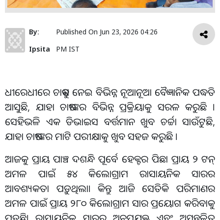
By:
Published On
Jun 23, 2026 04:26
Ipsita
PM IST
ଧୀରେଧୀରେ ଚାଷକୁ ନେଇ ବିଭିନ୍ନ ନୂଆନୂଆ ବୈଜ୍ଞାନିକ ପଦ୍ଧତି
ଆସୁଛି, ଯାହା ଚାଷୀଙ୍କର ବିଭିନ୍ନ ପ୍ରକ୍ରିୟାକୁ ସରଳ କରୁଛି ।
ସେହିଭଳି ଏକ ଡିଭାଇସ ବର୍ତ୍ତମାନ ଖୁବ ଚର୍ଚ୍ଚା ସାଉଁଟୁଛି,
ଯାହା ଚାଷୀଙ୍କର ମାଟି ପରୀକ୍ଷାକୁ ଖୁବ ସହଜ କରୁଛି ।
ଆଜକୁ ପ୍ରାୟ ପାଞ୍ଚ ଦଶନ୍ଧି ପୂର୍ବେ ହେକ୍ଟର ପିଛା ପ୍ରାୟ ୨ ଟନ୍
ଅମଳ ପାଇଁ ୫୪ କିଲୋଗ୍ରାମ ରାସାୟନିକ ସାରର
ଆବଶ୍ୟକତା ପଡ଼ୁଥିଲା। କିନ୍ତୁ ଆଜି ସେତିକି ପରିମାଣର
ଅମଳ ପାଇଁ ପ୍ରାୟ ୨୮୦ କିଲୋଗ୍ରାମ ସାର ପ୍ରୟୋଗ କରିବାକୁ
ପଡ଼ୁଛି। ରାସାୟନିକ ସାରର ଅନୁପଯୁକ୍ତ ଏବଂ ଅସନ୍ତୁଳିତ