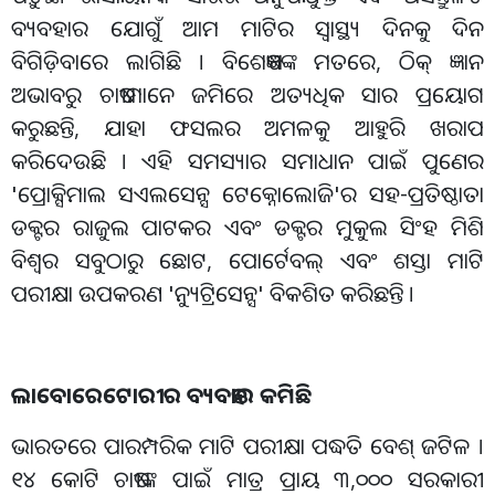
ବ୍ୟବହାର ଯୋଗୁଁ ଆମ ମାଟିର ସ୍ୱାସ୍ଥ୍ୟ ଦିନକୁ ଦିନ
ବିଗିଡ଼ିବାରେ ଲାଗିଛି । ବିଶେଷଜ୍ଞଙ୍କ ମତରେ, ଠିକ୍ ଜ୍ଞାନ
ଅଭାବରୁ ଚାଷୀମାନେ ଜମିରେ ଅତ୍ୟଧିକ ସାର ପ୍ରୟୋଗ
କରୁଛନ୍ତି, ଯାହା ଫସଲର ଅମଳକୁ ଆହୁରି ଖରାପ
କରିଦେଉଛି । ଏହି ସମସ୍ୟାର ସମାଧାନ ପାଇଁ ପୁଣେର
'ପ୍ରୋକ୍ସିମାଲ ସଏଲସେନ୍ସ ଟେକ୍ନୋଲୋଜି'ର ସହ-ପ୍ରତିଷ୍ଠାତା
ଡକ୍ଟର ରାଜୁଲ ପାଟକର ଏବଂ ଡକ୍ଟର ମୁକୁଲ ସିଂହ ମିଶି
ବିଶ୍ୱର ସବୁଠାରୁ ଛୋଟ, ପୋର୍ଟେବଲ୍ ଏବଂ ଶସ୍ତା ମାଟି
ପରୀକ୍ଷା ଉପକରଣ 'ନ୍ୟୁଟ୍ରିସେନ୍ସ' ବିକଶିତ କରିଛନ୍ତି ।
ଲାବୋରେଟୋରୀର ବ୍ୟବହାର କମିଛି
ଭାରତରେ ପାରମ୍ପରିକ ମାଟି ପରୀକ୍ଷା ପଦ୍ଧତି ବେଶ୍ ଜଟିଳ ।
୧୪ କୋଟି ଚାଷୀଙ୍କ ପାଇଁ ମାତ୍ର ପ୍ରାୟ ୩,୦୦୦ ସରକାରୀ