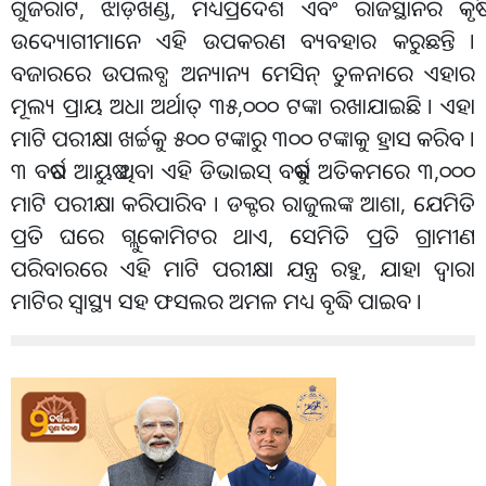
ଗୁଜରାଟ, ଝାଡ଼ଖଣ୍ଡ, ମଧ୍ୟପ୍ରଦେଶ ଏବଂ ରାଜସ୍ଥାନର କୃଷି
ଉଦ୍ୟୋଗୀମାନେ ଏହି ଉପକରଣ ବ୍ୟବହାର କରୁଛନ୍ତି ।
ବଜାରରେ ଉପଲବ୍ଧ ଅନ୍ୟାନ୍ୟ ମେସିନ୍ ତୁଳନାରେ ଏହାର
ମୂଲ୍ୟ ପ୍ରାୟ ଅଧା ଅର୍ଥାତ୍ ୩୫,୦୦୦ ଟଙ୍କା ରଖାଯାଇଛି । ଏହା
ମାଟି ପରୀକ୍ଷା ଖର୍ଚ୍ଚକୁ ୫୦୦ ଟଙ୍କାରୁ ୩୦୦ ଟଙ୍କାକୁ ହ୍ରାସ କରିବ ।
୩ ବର୍ଷର ଆୟୁଷ ଥିବା ଏହି ଡିଭାଇସ୍ ବର୍ଷକୁ ଅତିକମରେ ୩,୦୦୦
ମାଟି ପରୀକ୍ଷା କରିପାରିବ । ଡକ୍ଟର ରାଜୁଲଙ୍କ ଆଶା, ଯେମିତି
ପ୍ରତି ଘରେ ଗ୍ଲୁକୋମିଟର ଥାଏ, ସେମିତି ପ୍ରତି ଗ୍ରାମୀଣ
ପରିବାରରେ ଏହି ମାଟି ପରୀକ୍ଷା ଯନ୍ତ୍ର ରହୁ, ଯାହା ଦ୍ୱାରା
ମାଟିର ସ୍ୱାସ୍ଥ୍ୟ ସହ ଫସଲର ଅମଳ ମଧ୍ୟ ବୃଦ୍ଧି ପାଇବ ।