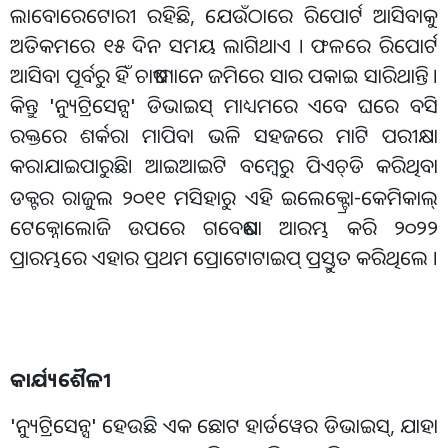
ଲାବୋରେଟୋରୀ ରହିଛି, ଯେଉଁଠାରେ ରିପୋର୍ଟ ଆସିବାକୁ
ଅତିକମରେ ୧୫ ଦିନ ସମୟ ଲାଗିଥାଏ । ଫଳରେ ରିପୋର୍ଟ
ଆସିବା ପୂର୍ବରୁ ହିଁ ଚାଷୀମାନେ ଜମିରେ ସାର ପକାଇ ସାରିଥାନ୍ତି ।
କିନ୍ତୁ 'ନ୍ୟୁଟ୍ରିସେନ୍ସ' ଡିଭାଇସ୍ ମାଧ୍ୟମରେ ଏବେ ଘରେ ବସି
ରକ୍ତରେ ଶର୍କରା ମାପିବା ଭଳି ସହଜରେ ମାଟି ପରୀକ୍ଷା
କରାଯାଇପାରୁଛି। ଆଇଆଇଟି ବମ୍ବେରୁ ପିଏଚ୍
ଡି କରିଥିବା
ଡକ୍ଟର ରାଜୁଲ ୨୦୧୧ ମସିହାରୁ ଏହି ଇଲେକ୍ଟ୍ରୋ-କେମିକାଲ୍
ଟେକ୍ନୋଲୋଜି ଉପରେ ଗବେଷଣା ଆରମ୍ଭ କରି ୨୦୨୨
ପ୍ରାରମ୍ଭରେ ଏହାର ପ୍ରଥମ ପ୍ରୋଟୋଟାଇପ୍ ପ୍ରସ୍ତୁତ କରିଥିଲେ ।
କାର୍ଯ୍ୟଶୈଳୀ
'ନ୍ୟୁଟ୍ରିସେନ୍ସ' ହେଉଛି ଏକ ଛୋଟ ହାର୍ଡୱେର ଡିଭାଇସ୍, ଯାହା