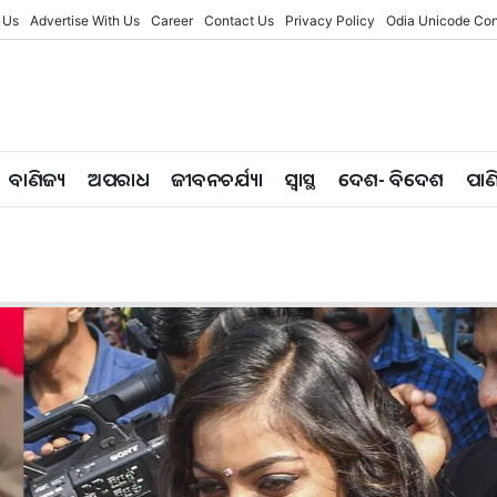
 Us
Advertise With Us
Career
Contact Us
Privacy Policy
Odia Unicode Con
ବାଣିଜ୍ୟ
ଅପରାଧ
ଜୀବନଚର୍ଯ୍ୟା
ସ୍ୱାସ୍ଥ
ଦେଶ- ବିଦେଶ
ପାଣ