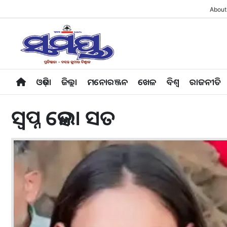
About
ଓଡ଼ିଶା
ଜିଲ୍ଲା
ମନୋରଞ୍ଜନ
ଖେଳ
ବିଶ୍ବ
ରାଜନୀତି
ସ୍ବପ୍ନ ହେଲା ସତ