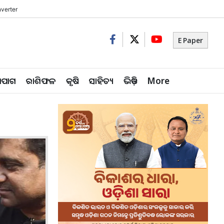
verter
E Paper
ିପାଗ
ରାଶିଫଳ
କୃଷି
ସାହିତ୍ୟ
ଭିଡ଼ିଓ
More