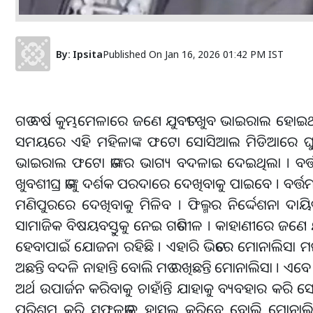
By:
Ipsita
Published On
Jan 16, 2026 01:42 PM IST
ଗତ ବର୍ଷ କୁମ୍ଭମେଳାରେ ଜଣେ ଯୁବତୀ ଖୁବ ଭାଇରାଲ ହୋଇଥିଲେ, ତ
ସମୟରେ ଏହି ମହିଳାଙ୍କ ଫଟୋ ସୋସିଆଲ ମିଡିଆରେ ଘୁରି 
ଭାଇରାଲ ଫଟୋ ତାଙ୍କର ଭାଗ୍ୟ ବଦଳାଇ ଦେଇଥିଲା । ବର୍ତ୍ତମ
ଖୁବଶୀଘ୍ର ତାଙ୍କୁ ଦର୍ଶକ ପରଦାରେ ଦେଖିବାକୁ ପାଇବେ । ବର୍ତ୍ତମ
ମଣିପୁରରେ ଦେଖିବାକୁ ମିଳିବ । ଫିଲ୍ମର ନିର୍ଦ୍ଦେଶନା ଦ
ସାମାଜିକ ବିଷୟବସ୍ତୁକୁ ନେଇ ଗତିଶୀଳ । କାହାଣୀରେ ଜଣେ ଯୁବତୀ
ହେବାପାଇଁ ଯୋଜନା ରହିଛି । ଏହାରି ଭିତରେ ମୋନାଲିସା 
ଅଛନ୍ତି ବଦଳି ନାହାନ୍ତି ବୋଲି ମତ ରଖିଛନ୍ତି ମୋନାଲିସା । ଏବେ ବି
ଅର୍ଥ ଉପାର୍ଜନ କରିବାକୁ ଚାହାଁନ୍ତି ଯାହାକୁ ବ୍ୟବହାର କରି 
ପରିଶ୍ରମ କରି ସଫଳତାକୁ ହାସଲ କରିବେ ବୋଲି ମୋନାଲିସ 