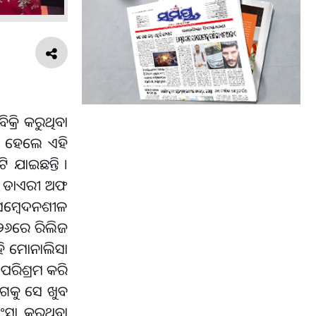
କ୍ରି କରୁଥିବା
। ହେଲେ ଏହି
 ଯାଇଛନ୍ତି ।
ମ ଦି ଡାଏରୀ ଅଫ
 ସମ୍ବେଦନଶୀଳ
୨୦୨୬ରେ ରିଲିଜ
ହି ମୋନାଲିସା
େ ପରିଶ୍ରମ କରି
 ଆଗକୁ ସେ ଖୁବ
ଂସା କରୁଥିବା