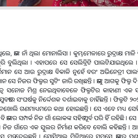
ାଙ୍କ ନାଁ ଥିଲା ମୋନାଲିସା । କୁମ୍ଭମେଳାରେ ରୁଦ୍ରାକ୍ଷ ମାଳି ବି
ବୁଲିଥିଲା । ଏହାପରେ ସେ ସେଲିବ୍ରିଟି ପାଲଟିଯାଇଥିଲେ 
ାନ ସେ ଆଉ ରୁଦ୍ରାକ୍ଷ ବିକାଳି ନୁହେଁ ବରଂ ଅଭିନେତ୍ରୀ ପାଲଟି
ାନ ସେ ନିଜର ଫିଲ୍ମର ସୁଟିଂ ଜାରି ରଖିଛନ୍ତି । ତାଙ୍କୁ ଆଗକୁ ଫିଲ୍
ାୟିତ୍ବ ସନୋଜ ମିଶ୍ର ନେଇଥିବାବେଳେ ଫିଲ୍ମଟିର କାହାଣୀ ଏକ
ର ସଂଘର୍ଷକୁ ନିର୍ଦ୍ଦେଶକ ଦର୍ଶାଇବାକୁ ଚାହିଁଛନ୍ତି । ଫିଲ୍ମଟି 
ମନଖୋଲି ଗଣମାଧ୍ୟମରେ କଥା ହୋଇଛନ୍ତି । ସେ ଏବେ ମଧ୍ୟ ସେ
 ତାଙ୍କର ସମ୍ପର୍କ ନିଜ ଗାଁ ଲୋକଙ୍କ ସହିତ ପୂର୍ବ ପରି ହିଁ ରହିଛି । ସ
ସେ ନିଜ ଗାଁରେ ଏକ ସ୍କୁଲର ନିର୍ମାଣ କରିବେ ବୋଲି କହିଛନ୍ତି ।
ମତ ଦେଇଛନ୍ତି । ସୋସିଆଲ ମିଡିଆରେ ସମସ୍ତେ ତାଙ୍କର ପ୍ରଶ