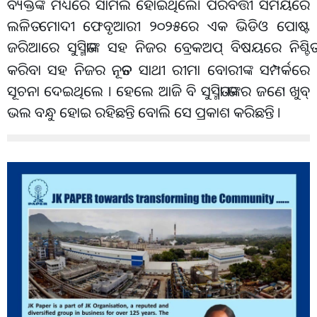
ବ୍ୟକ୍ତିଙ୍କ ମଧ୍ୟରେ ସାମିଲ ହୋଇଥିଲେ। ପରବର୍ତ୍ତୀ ସମୟରେ
ଲଳିତ ମୋଦୀ ଫେବୃଆରୀ ୨୦୨୫ରେ ଏକ ଭିଡିଓ ପୋଷ୍ଟ
ଜରିଆରେ ସୁସ୍ମିତାଙ୍କ ସହ ନିଜର ବ୍ରେକଅପ୍
ବିଷୟରେ ନିଶ୍ଚିତ
‌
କରିବା ସହ ନିଜର ନୂତନ ସାଥୀ ରୀମା ବୋରୀଙ୍କ ସମ୍ପର୍କରେ
ସୂଚନା ଦେଇଥିଲେ । ହେଲେ ଆଜି ବି ସୁସ୍ମିତା ତାଙ୍କର ଜଣେ ଖୁବ୍
ଭଲ ବନ୍ଧୁ ହୋଇ ରହିଛନ୍ତି ବୋଲି ସେ ପ୍ରକାଶ କରିଛନ୍ତି ।