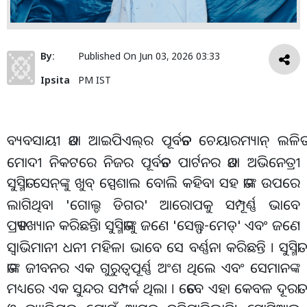
By:
Published On
Jun 03, 2026 03:33
Ipsita
PM IST
ବ୍ୟବସାୟୀ ତଥା ଆଇପିଏଲ୍
ର ପୂର୍ବତନ ଚେୟାରମ୍ୟାନ୍ ଲଳିତ
ମୋଦୀ ନିକଟରେ ନିଜର ପୂର୍ବତନ ପାର୍ଟନର ତଥା ଅଭିନେତ୍ରୀ
ସୁସ୍ମିତା ସେନ୍
ଙ୍କୁ ଖୁବ୍ ସ୍ପେଶାଲ ବୋଲି କହିବା ସହ ତାଙ୍କ ଉପରେ
ଲାଗିଥିବା 'ଗୋଲ୍ଡ ଡିଗର' ଆରୋପକୁ ସମ୍ପୂର୍ଣ୍ଣ ଭାବେ
ପ୍ରତ୍ୟାଖ୍ୟାନ କରିଛନ୍ତି। ସୁସ୍ମିତାଙ୍କୁ ଜଣେ 'ସେଲ୍ଫ-ମେଡ୍
' ଏବଂ ଜଣେ
ସ୍ୱାଭିମାନୀ ଧନୀ ମହିଳା ଭାବେ ସେ ବର୍ଣ୍ଣନା କରିଛନ୍ତି । ସୁସ୍ମିତା
ତାଙ୍କ ଜୀବନର ଏକ ଗୁରୁତ୍ୱପୂର୍ଣ୍ଣ ଅଂଶ ଥିଲେ ଏବଂ ସେମାନଙ୍କ
ମଧ୍ୟରେ ଏକ ସୁନ୍ଦର ସମ୍ପର୍କ ଥିଲା । ତେବେ ଏହା କେବଳ ଦୂରତା