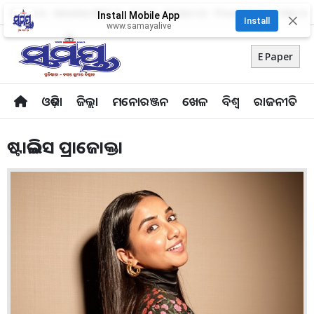
About Us
Advertise With Us
Career
Contact Us
Privacy Policy
Odia Uni
Install Mobile App
✕
Install
www.samayalive
E Paper
ଓଡ଼ିଶା
ଜିଲ୍ଲା
ମନୋରଞ୍ଜନ
ଖେଳ
ବିଶ୍ବ
ରାଜନୀତି
ଷ୍ଟାଇଲିସ ପ୍ରାଜୋକ୍ତା