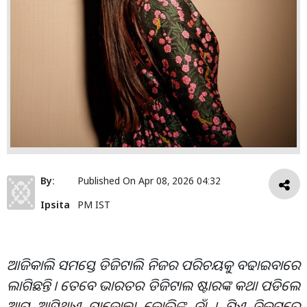
By:
Published On
Apr 08, 2026 04:32
Ipsita
PM IST
ଆଜିକାଲି ସମସ୍ତେ ଡିଜିଟାଲି ନିଜର ପରିଚୟକୁ ବଢାଇବାରେ
ଲାଗିଛନ୍ତି । ତେବେ ଭାରତର ଡିଜିଟାଲ ଷ୍ଟାରଙ୍କ କଥା ପଡିଲେ
ଆଗ ଆସିଥାଏ ପ୍ରାଜୋକ୍ତା କୋଲିଙ୍କ ନାଁ । ଯିଏ ନିକଟରେ