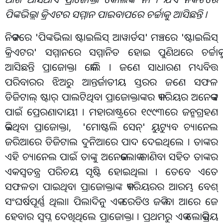
ପିଙ୍କଭିଲ୍ଲା କ୍ରିଏଟର ସମ୍ମାନ ପାଇବାପରେ ଚର୍ଚ୍ଚାକୁ ଆସିଛନ୍ତି ।
ନିକଟରେ 'ପିଙ୍କଭିଲା ଷ୍ଟାଇଲିସ୍ ଆୱାର୍ଡସ' ମଞ୍ଚରେ 'ଷ୍ଟାଇଲିସ୍
କ୍ରିଏଟର' ସମ୍ମାନରେ ସମ୍ମାନିତ ହୋଇ ପୁଣିଥରେ ଚର୍ଚ୍ଚାକୁ
ଆସିଛନ୍ତି ପ୍ରାଜୋକ୍ତା କୋଲି । ଜଣେ ସାଧାରଣ ମଧ୍ୟବିତ୍ତ
ପରିବାରର ଝିଅରୁ ଆନ୍ତର୍ଜାତୀୟ ସ୍ତରର ଜଣେ ସଫଳ
ଡିଜିଟାଲ୍ ଷ୍ଟାର୍ ପାଲଟିଥିବା ପ୍ରାଜୋକ୍ତାଙ୍କର କ୍ୟାରିୟର ଅନେକଙ୍କ
ପାଇଁ ପ୍ରେରଣାଦାୟୀ । ମହାରାଷ୍ଟ୍ରରେ ୧୯୯୩ରେ ଜନ୍ମଗ୍ରହଣ
କରିଥିବା ପ୍ରାଜୋକ୍ତା, 'ମୋଷ୍ଟଲି ସେନ୍' ୟୁଟ୍ୟୁବ ଚ୍ୟାନେଲ
ଜରିଆରେ ଡିଜିଟାଲ ଦୁନିଆରେ ପାଦ ଦେଇଥିଲେ । ତାଙ୍କର
ଏହି ଚ୍ୟାନେଲ ପାଇଁ ତାଙ୍କୁ ଅନେକଲୋକ ଜାଣିବା ସହିତ ତାଙ୍କର
ଏକ ସ୍ବତନ୍ତ୍ର ପରିଚୟ ସୃଷ୍ଟି ହୋଇଥିଲା । ତେବେ ଏତେ
ସଫଳତା ପାଇଥିବା ପ୍ରାଜୋକ୍ତାଙ୍କ କ୍ୟାରିୟରର ଆରମ୍ଭ ବେଶ୍
ସଂଘର୍ଷପୂର୍ଣ୍ଣ ଥିଲା। ପିଲାଦିନୁ ଏକ ରେଡିଓ ଜକି ବା ଆରେ ଜେ
ହେବାର ସ୍ୱପ୍ନ ଦେଖିଥିଲେ ପ୍ରାଜୋକ୍ତା । ପ୍ରଥମରୁ ଏକ ଲୋକପ୍ରିୟ