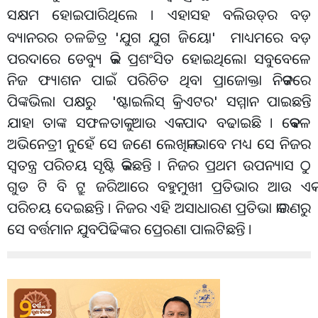
ସକ୍ଷମ ହୋଇପାରିଥିଲେ । ଏହାସହ ବଲିଉଡ୍
ର ବଡ଼
ବ୍ୟାନରର ଚଳଚ୍ଚିତ୍ର 'ଯୁଗ ଯୁଗ ଜିୟୋ' ମାଧ୍ୟମରେ ବଡ଼
ପରଦାରେ ଡେବ୍ୟୁ କରି ପ୍ରଶଂସିତ ହୋଇଥିଲେ। ସବୁବେଳେ
ନିଜ ଫ୍ୟାଶନ ପାଇଁ ପରିଚିତ ଥିବା ପ୍ରାଜୋକ୍ତା ନିକଟରେ
ପିଙ୍କଭିଲା ପକ୍ଷରୁ 'ଷ୍ଟାଇଲିସ୍ କ୍ରିଏଟର' ସମ୍ମାନ ପାଇଛନ୍ତି
ଯାହା ତାଙ୍କ ସଫଳତାକୁ ଆଉ ଏକ ପାଦ ବଢାଇଛି । କେବଳ
ଅଭିନେତ୍ରୀ ନୁହେଁ ସେ ଜଣେ ଲେଖିକା ଭାବେ ମଧ୍ୟ ସେ ନିଜର
ସ୍ବତନ୍ତ୍ର ପରିଚୟ ସୃଷ୍ଟି କରିଛନ୍ତି । ନିଜର ପ୍ରଥମ ଉପନ୍ୟାସ ଠୁ
ଗୁଡ ଟି ବି ଟ୍ରୁ ଜରିଆରେ ବହୁମୁଖୀ ପ୍ରତିଭାର ଆଉ ଏକ
ପରିଚୟ ଦେଇଛନ୍ତି । ନିଜର ଏହି ଅସାଧାରଣ ପ୍ରତିଭା କାରଣରୁ
ସେ ବର୍ତ୍ତମାନ ଯୁବପିଢିଙ୍କର ପ୍ରେରଣା ପାଲଟିଛନ୍ତି ।