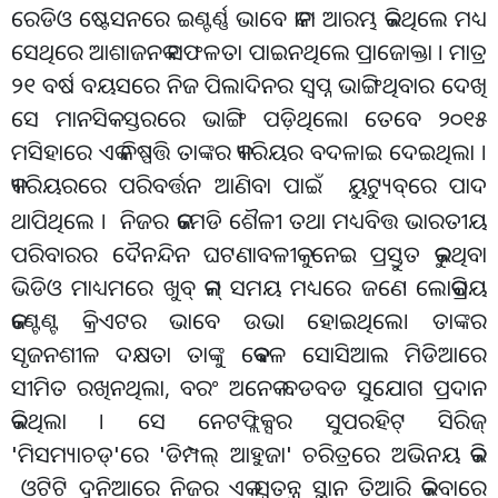
ରେଡିଓ ଷ୍ଟେସନରେ ଇଣ୍ଟର୍ଣ୍ଣ ଭାବେ କାମ ଆରମ୍ଭ କରିଥିଲେ ମଧ୍ୟ
ସେଥିରେ ଆଶାଜନକ ସଫଳତା ପାଇନଥିଲେ ପ୍ରାଜୋକ୍ତା । ମାତ୍ର
୨୧ ବର୍ଷ ବୟସରେ ନିଜ ପିଲାଦିନର ସ୍ବପ୍ନ ଭାଙ୍ଗିଥିବାର ଦେଖି
ସେ ମାନସିକ ସ୍ତରରେ ଭାଙ୍ଗି ପଡ଼ିଥିଲେ। ତେବେ ୨୦୧୫
ମସିହାରେ ଏକ ନିଷ୍ପତ୍ତି ତାଙ୍କର କ୍ୟାରିୟର ବଦଳାଇ ଦେଇଥିଲା ।
କ୍ୟାରିୟରରେ ପରିବର୍ତ୍ତନ ଆଣିବା ପାଇଁ ୟୁଟ୍ୟୁବ୍
ରେ ପାଦ
ଥାପିଥିଲେ । ନିଜର କମେଡି ଶୈଳୀ ତଥା ମଧ୍ୟବିତ୍ତ ଭାରତୀୟ
ପରିବାରର ଦୈନନ୍ଦିନ ଘଟଣାବଳୀକୁ ନେଇ ପ୍ରସ୍ତୁତ କରୁଥିବା
ଭିଡିଓ ମାଧ୍ୟମରେ ଖୁବ୍ କମ୍ ସମୟ ମଧ୍ୟରେ ଜଣେ ଲୋକପ୍ରିୟ
କଣ୍ଟେଣ୍ଟ କ୍ରିଏଟର ଭାବେ ଉଭା ହୋଇଥିଲେ। ତାଙ୍କର
ସୃଜନଶୀଳ ଦକ୍ଷତା ତାଙ୍କୁ କେବଳ ସୋସିଆଲ ମିଡିଆରେ
ସୀମିତ ରଖିନଥିଲା, ବରଂ ଅନେକ ବଡବଡ ସୁଯୋଗ ପ୍ରଦାନ
କରିଥିଲା । ସେ ନେଟଫ୍ଲିକ୍ସର ସୁପରହିଟ୍ ସିରିଜ୍
'ମିସମ୍ୟାଚଡ୍'ରେ 'ଡିମ୍ପଲ୍ ଆହୁଜା' ଚରିତ୍ରରେ ଅଭିନୟ କରି
ଓଟିଟି ଦୁନିଆରେ ନିଜର ଏକ ସ୍ୱତନ୍ତ୍ର ସ୍ଥାନ ତିଆରି କରିବାରେ