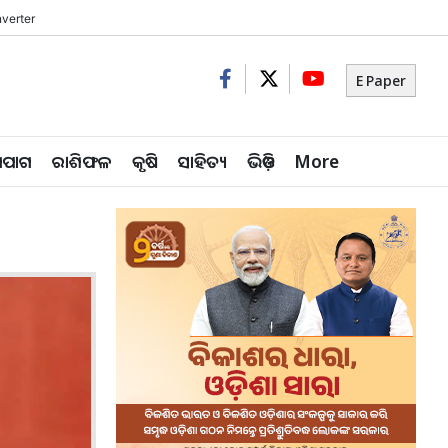
verter
E Paper
ିପାଗ
ରାଶିଫଳ
କୃଷି
ସାହିତ୍ୟ
ଭିଡ଼ିଓ
More