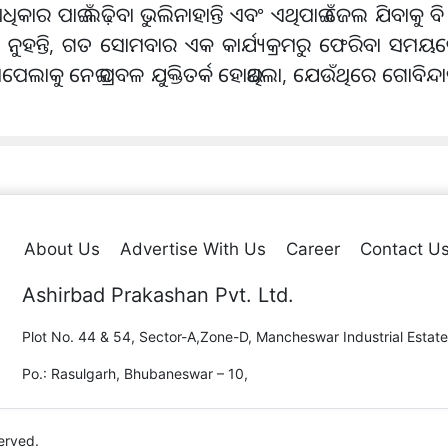
 ପାଇଁ ଲଢ଼ିବା ଭୁଲିନାହାନ୍ତି ଏବଂ ଏଥିପାଇଁ ଜେଲ ଯିବାକୁ ବି ପ୍ର
ୁହନ୍ତି, ଗତ ସୋମବାର ଏକ କାର୍ଯ୍ୟକ୍ରମରୁ ଫେରିବା ସମୟ
ାପେଲାକୁ ନେଇ ପ୍ରବଳ ଯୁକ୍ତିତର୍କ ହୋଇଥିଲା, ଯେଉଁଥିରେ ଗୋବିନ୍ଦାଙ
About Us
Advertise With Us
Career
Contact U
Ashirbad Prakashan Pvt. Ltd.
Plot No. 44 & 54, Sector-A,Zone-D, Mancheswar Industrial Estate
Po.: Rasulgarh, Bhubaneswar – 10,
erved.