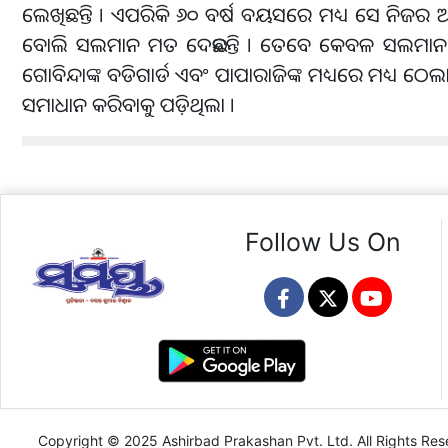
ଲେଖିଛନ୍ତି । ଏପରିକି ୬୦ ବର୍ଷ ବୟସରେ ମଧ୍ୟ ସେ ନିଜର ଅଧିକାର
ବୋଲି ସଲମାନ ମତ ଦେଇଛନ୍ତି । ତେବେ କେବଳ ସଲମାନ ନ
ଗୋବିନ୍ଦାଙ୍କ ବଡିଗାର୍ଡ ଏବଂ ପାପାରାଜିଙ୍କ ମଧ୍ୟରେ ମଧ୍ୟ ଠେଲ
ସମାଧାନ କରିବାକୁ ପଡ଼ିଥିଲା ।
Follow Us On
Copyright © 2025 Ashirbad Prakashan Pvt. Ltd. All Rights Res