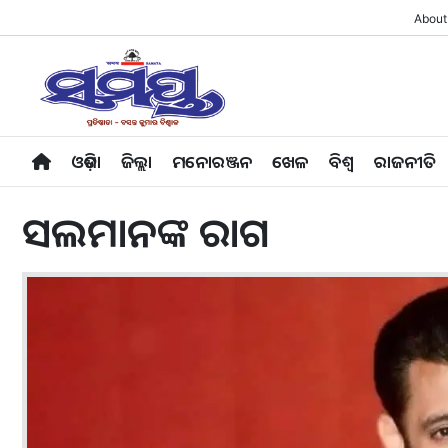
About
ଓଡ଼ିଶା
ଜିଲ୍ଲା
ମନୋରଞ୍ଜନ
ଖେଳ
ବିଶ୍ବ
ରାଜନୀତି
ସଲମାନଙ୍କ ରାଗ