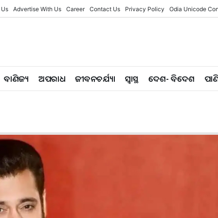
 Us
Advertise With Us
Career
Contact Us
Privacy Policy
Odia Unicode Con
ବାଣିଜ୍ୟ
ଅପରାଧ
ଜୀବନଚର୍ଯ୍ୟା
ସ୍ୱାସ୍ଥ
ଦେଶ- ବିଦେଶ
ପାଣ