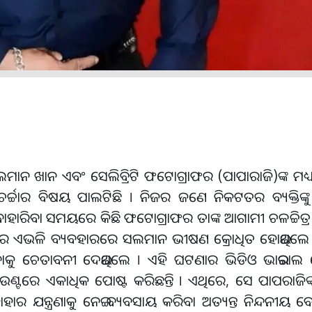
 ସଲମାନ ଖାନ ଏବଂ ସେଲିବ୍ରିଟି ଫଟୋଗ୍ରାଫର (ପାପାରାଜି)ଙ୍କ ମଧ
୍ଚାର ବିଷୟ ପାଲଟିଛି । ନିଜର ଜଣେ ନିକଟତର ବ୍ୟକ୍ତିଙ୍କୁ 
ାହାରିବା ସମୟରେ କିଛି ଫଟୋଗ୍ରାଫର ତାଙ୍କ ଆଗାମୀ ଚଳଚ୍ଚିତ୍ର 
ିଙ୍କର ଏଭଳି ବ୍ୟବହାରରେ ସଲମାନ ଭୀଷଣ କ୍ରୋଧିତ ହୋଇଥିଲେ
ୁ ଚେତାବନୀ ଦେଇଥିଲେ । ଏହି ଘଟଣାର ଭିଡିଓ ଭାଇରାଲ
ରେ ଏକାଧିକ ପୋଷ୍ଟ କରିଛନ୍ତି । ଏଥିରେ, ସେ ପାପରାଜିଙ୍କ 
ାହାର ଯନ୍ତ୍ରଣାକୁ ନେଇ ବ୍ୟବସାୟ କରିବା ଅତ୍ୟନ୍ତ ନିନ୍ଦନୀୟ