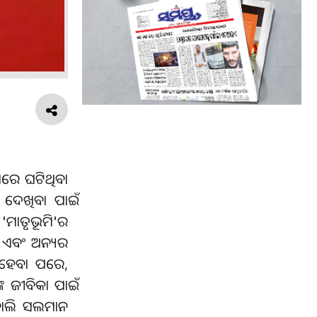
୍ୟରେ ଘଟିଥିବା
ଦେଖିବା ପାଇଁ
'ମାତୃଭୂମି'ର
 ଏବଂ ଅନ୍ୟର
 ହେବା ପରେ,
ଜୀବିକା ପାଇଁ
 ବୋଲି ସଲମାନ