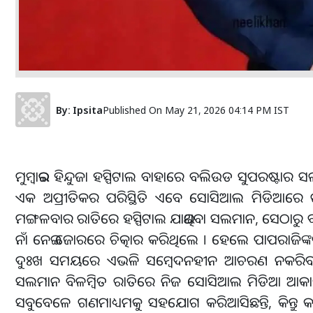
By:
Ipsita
Published On
May 21, 2026 04:14 PM IST
ମୁମ୍ବାଇର ହିନ୍ଦୁଜା ହସ୍ପିଟାଲ ବାହାରେ ବଲିଉଡ ସୁପରଷ୍ଟାର
ଏକ ଅପ୍ରୀତିକର ପରିସ୍ଥିତି ଏବେ ସୋସିଆଲ ମିଡିଆରେ ଚର୍ଚ
ମଙ୍ଗଳବାର ରାତିରେ ହସ୍ପିଟାଲ ଯାଇଥିବା ସଲମାନ, ସେଠାରୁ ବ
ନାଁ ନେଇ ଜୋରରେ ଚିତ୍କାର କରିଥିଲେ । ହେଲେ ପାପରାଜ
ଦୁଃଖ ସମୟରେ ଏଭଳି ସମ୍ବେଦନହୀନ ଆଚରଣ ନକରିବାକ
ସଲମାନ ବିଳମ୍ବିତ ରାତିରେ ନିଜ ସୋସିଆଲ ମିଡିଆ ଆକାଉଣ୍ଟ
ସବୁବେଳେ ଗଣମାଧ୍ୟମକୁ ସହଯୋଗ କରିଆସିଛନ୍ତି, କିନ୍ତୁ କ