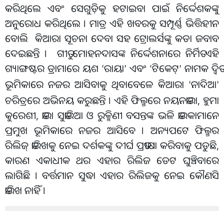
କରିଥିଲେ ଏବଂ ସେଗୁଡ଼ିକୁ ହଟାଇବା ପାଇଁ ନିର୍ଦ୍ଦେଶକଙ୍କୁ
ଅନୁରୋଧ କରିଥିଲେ । ମାତ୍ର ଏହି ଖବରକୁ ସମ୍ପୂର୍ଣ୍ଣ ଭିତ୍ତିହୀନ
ବୋଲି କିଆରା ସୂଚନା ଦେବା ସହ ଟ୍ରୋଲର୍ସଙ୍କୁ କଡା ଜବାବ
ଦେଇଛନ୍ତି । ଗୀତୁ ମୋହନଦାସଙ୍କ ନିର୍ଦ୍ଦେଶନାରେ ନିର୍ମିତ ଏହି
ଗ୍ୟାଙ୍ଗଷ୍ଟର ଡ୍ରାମାରେ ୟଶ
ରାୟା
ଏବଂ
ଟିକେଟ୍
ନାମକ ଦ୍ୱିତ
‘
’
‘
’
ଭୂମିକାରେ ନଜର ଆସିବାକୁ ଥିବାବେଳେ କିଆରା
ନାଦିଆ
‘
’
ଚରିତ୍ରରେ ଅଭିନୟ କରୁଛନ୍ତି । ଏହି ଫିଲ୍ମରେ ନୟନତାରା, ହୁମା
କୁରେଶୀ, ତାରା ସୁତାରିଆ ଓ ରୁକ୍ମିଣୀ ବସନ୍ତଙ୍କ ଭଳି ତାରକାମାନେ
ପ୍ରମୁଖ ଭୂମିକାରେ ନଜର ଆସିବେ । ଅନ୍ୟପଟେ ଫିଲ୍ମର
ରିଲିଜ୍ ତାରିଖକୁ ନେଇ ଦର୍ଶକଙ୍କୁ ଦୀର୍ଘ ପ୍ରତୀକ୍ଷା କରିବାକୁ ପଡୁଛି,
କାରଣ ଏକାଧୀକ ଥର ଏହାର ରିଲିଜ ଡେଟ ଘୁଞ୍ଚିବାରେ
ଲାଗିଛି । ବର୍ତ୍ତମାନ ସୁଦ୍ଧା ଏହାର ରିଲିଜକୁ ନେଇ କୌଣସି
ତାରିଖ ନାହିଁ ।