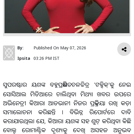
By:
Published On
May 07, 2026
Ipsita
03:26 PM IST
ସୁପରଷ୍ଟାର ୟଶଙ୍କ ବହୁପ୍ରତିକ୍ଷିତ ଚଳଚ୍ଚିତ୍ର
ଟକ୍ସିକ୍
କୁ ନେଇ
‘
’
ସୋସିଆଲ ମିଡିଆରେ ଚାଲିଥିବା ମିଥ୍ୟା ଖବର ଉପରେ
ଅଭିନେତ୍ରୀ କିଆରା ଆଡଭାନୀ ନିଜର ପ୍ରତିକ୍ରିୟା ରଖି କଡ଼ା
ସମାଲୋଚନା କରିଛନ୍ତି । ବିଭିନ୍ନ ରିପୋର୍ଟରେ ଦାବି
କରାଯାଉଥିଲା ଯେ, କିଆରା ୟଶଙ୍କ ସହ ଶୁଟ୍ କରିଥିବା କିଛି
ବୋଲ୍ଡ ରୋମାଣ୍ଟିକ ଦୃଶ୍ୟକୁ ଦେଖି ଅସହଜ ଅନୁଭବ