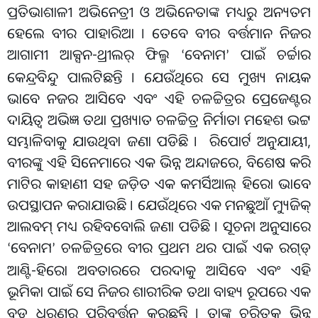
ପ୍ରତିଭାଶାଳୀ ଅଭିନେତ୍ରୀ ଓ ଅଭିନେତାଙ୍କ ମଧ୍ୟରୁ ଅନ୍ୟତମ
ହେଲେ ବୀର ପାହାରିଆ । ତେବେ ବୀର ବର୍ତ୍ତମାନ ନିଜର
ଆଗାମୀ ଆକ୍ସନ-ଥ୍ରୀଲର୍ ଫିଲ୍ମ
ବେନାମ
ପାଇଁ ଚର୍ଚ୍ଚାର
‘
’
କେନ୍ଦ୍ରବିନ୍ଦୁ ପାଲଟିଛନ୍ତି । ଯେଉଁଥିରେ ସେ ମୁଖ୍ୟ ନାୟକ
ଭାବେ ନଜର ଆସିବେ ଏବଂ ଏହି ଚଳଚ୍ଚିତ୍ରର ପ୍ରେଜେଣ୍ଟର
ଦାୟିତ୍ୱ ଅଭିଜ୍ଞ ତଥା ପ୍ରଖ୍ୟାତ ଚଳଚ୍ଚିତ୍ର ନିର୍ମାତା ମହେଶ ଭଟ୍ଟ
ସମ୍ଭାଳିବାକୁ ଯାଉଥିବା ଜଣା ପଡିଛି । ରିପୋର୍ଟ ଅନୁଯାୟୀ,
ବୀରଙ୍କୁ ଏହି ସିନେମାରେ ଏକ ଭିନ୍ନ ଅନ୍ଦାଜରେ, ବିଶେଷ କରି
ମାଟିର କାହାଣୀ ସହ ଜଡ଼ିତ ଏକ କମର୍ସିଆଲ୍ ହିରୋ ଭାବେ
ଉପସ୍ଥାପନ କରାଯାଉଛି । ଯେଉଁଥିରେ ଏକ ମନଛୁଆଁ ମ୍ୟୁଜିକ୍
ଆଲବମ୍ ମଧ୍ୟ ରହିବବୋଲି ଜଣା ପଡିଛି । ସୂଚନା ଅନୁସାରେ
ବେନାମ
ଚଳଚ୍ଚିତ୍ରରେ ବୀର ପ୍ରଥମ ଥର ପାଇଁ ଏକ ରଗ୍
ଡ୍
‘
’
ଆଣ୍ଟି-ହିରୋ ଅବତାରରେ ପରଦାକୁ ଆସିବେ ଏବଂ ଏହି
ଭୂମିକା ପାଇଁ ସେ ନିଜର ଶାରୀରିକ ତଥା ବାହ୍ୟ ରୂପରେ ଏକ
ବଡ଼ ଧରଣର ପରିବର୍ତ୍ତନ କରୁଛନ୍ତି । ତାଙ୍କ ଚରିତ୍ରକୁ ଭିନ୍ନ