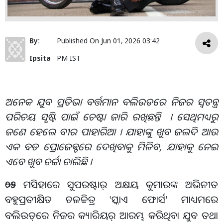
By:
Published On
Jun 01, 2026 03:42
Ipsita
PM IST
ଅନେକ ଯୁବ ପ୍ରତିଭା ବର୍ତ୍ତମାନ ବଲିଉଡରେ ନିଜର ସ୍ବତନ୍ତ୍ର
ପରିଚୟ ସୃଷ୍ଟି ପାଇଁ ଚେଷ୍ଟା ଜାରି ରଖିଛନ୍ତି । ସେଥିମଧ୍ୟରୁ
ଜଣେ ହେଲେ ବୀର ପାହାରିଆ । ଯାହାଙ୍କୁ ଖୁବ ଜଲଦି ଆଉ
ଏକ ବଡ ପ୍ରୋଜେକ୍ଟରେ ଦେଖିବାକୁ ମିଳିବ, ଯାହାକୁ ନେଇ
ଏବେ ଖୁବ ଚର୍ଚ୍ଚା ଚାଲିଛି ।
୨୦୨୫ ମସିହାରେ ସୁପରଷ୍ଟାର୍ ଅକ୍ଷୟ କୁମାରଙ୍କ ଅଭିନୀତ
ବହୁପ୍ରତୀକ୍ଷିତ ଚଳଚ୍ଚିତ୍ର
ସ୍କାଏ ଫୋର୍ସ
ମାଧ୍ୟମରେ
‘
’
ବଲିଉଡ୍
ରେ ନିଜର କ୍ୟାରିୟର୍ ଆରମ୍ଭ କରିଥିବା ଯୁବ ତଥା