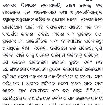
ଢଙ୍ଗରେ ଡିଜାଇନ୍ କରାଯାଇଛି, ଯାହା ବୀରଙ୍କୁ ବଡ଼
ପରଦାରେ ଏକ ଅନ୍ଧକାରମୟ ତଥା ଆକ୍ସନ-ଓରିଏଣ୍ଟେଡ୍
ସ୍ପେସ୍
କୁ ଅନୁସନ୍ଧାନ କରିବାର ସୁଯୋଗ ଦେବ । ତେବେ ବୀର
ପାହାରିଆଙ୍କ ପାଇଁ ଏହି ସଫଳତାର ପଛରେ ଏକ ଲମ୍ବା
ସଂଘର୍ଷର କାହାଣୀ ରହିଛି, କାରଣ ଏକ ପ୍ରତିଷ୍ଠିତ ତଥା
ପ୍ରଭାବଶାଳୀ ରାଜନୈତିକ ଏବଂ ବ୍ୟବସାୟିକ ପରିବାରରୁ
ଆସିଥିଲେ ମଧ୍ୟ ସିନେମା ଜଗତରେ ନିଜ ପରିଚୟ ସୃଷ୍ଟି
କରିବା ପାଇଁ ତାଙ୍କୁ ଅନେକ ପରିଶ୍ରମ କରିବାକୁ ପଡ଼ିଥିଲା ।
ସେ କେବଳ ପରିବାରର ନାମରେ ନୁହେଁ, ବରଂ ନିଜ
ଯୋଗ୍ୟତାରେ ବଲିଉଡ୍
ରେ ପ୍ରବେଶ କରିବା ପାଇଁ ଅଭିନୟର
ପ୍ରଶିକ୍ଷଣ ନେବା ସହ ଜଣେ ସହ-ନିର୍ଦ୍ଦେଶକ ଭାବେ ମଧ୍ୟ କାମ
କରିଥିଲେ । ଅନେକ ଅଡିସନ ଦେବା ପରେ ଯାଇ ତାଙ୍କୁ
୨୦୨୫ରେ
ସ୍କାଏ ଫୋର୍ସ
ରେ ଏକ ବଡ଼ ବ୍ରେକ୍ ମିଳିଥିଲା,
‘
’
ଯେଉଁଥିରେ ତାଙ୍କ ଅଭିନୟକୁ ଦର୍ଶକ ଓ ସମାଲୋଚକ ଉଭୟ