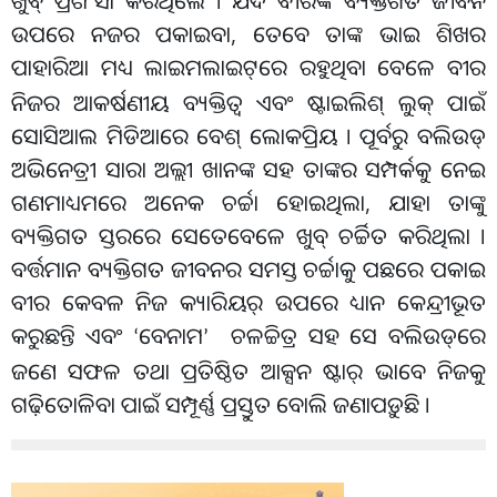
ଖୁବ୍ ପ୍ରଶଂସା କରିଥିଲେ । ଯଦି ବୀରଙ୍କ ବ୍ୟକ୍ତିଗତ ଜୀବନ
ଉପରେ ନଜର ପକାଇବା, ତେବେ ତାଙ୍କ ଭାଇ ଶିଖର
ପାହାରିଆ ମଧ୍ୟ ଲାଇମଲାଇଟ୍
ରେ ରହୁଥିବା ବେଳେ ବୀର
ନିଜର ଆକର୍ଷଣୀୟ ବ୍ୟକ୍ତିତ୍ୱ ଏବଂ ଷ୍ଟାଇଲିଶ୍ ଲୁକ୍ ପାଇଁ
ସୋସିଆଲ ମିଡିଆରେ ବେଶ୍ ଲୋକପ୍ରିୟ । ପୂର୍ବରୁ ବଲିଉଡ୍
ଅଭିନେତ୍ରୀ ସାରା ଅଲ୍ଲୀ ଖାନଙ୍କ ସହ ତାଙ୍କର ସମ୍ପର୍କକୁ ନେଇ
ଗଣମାଧ୍ୟମରେ ଅନେକ ଚର୍ଚ୍ଚା ହୋଇଥିଲା, ଯାହା ତାଙ୍କୁ
ବ୍ୟକ୍ତିଗତ ସ୍ତରରେ ସେତେବେଳେ ଖୁବ୍ ଚର୍ଚ୍ଚିତ କରିଥିଲା ।
ବର୍ତ୍ତମାନ ବ୍ୟକ୍ତିଗତ ଜୀବନର ସମସ୍ତ ଚର୍ଚ୍ଚାକୁ ପଛରେ ପକାଇ
ବୀର କେବଳ ନିଜ କ୍ୟାରିୟର୍ ଉପରେ ଧ୍ୟାନ କେନ୍ଦ୍ରୀଭୂତ
କରୁଛନ୍ତି ଏବଂ
ବେନାମ
ଚଳଚ୍ଚିତ୍ର ସହ ସେ ବଲିଉଡ୍
ରେ
‘
’
ଜଣେ ସଫଳ ତଥା ପ୍ରତିଷ୍ଠିତ ଆକ୍ସନ ଷ୍ଟାର୍ ଭାବେ ନିଜକୁ
ଗଢ଼ିତୋଳିବା ପାଇଁ ସମ୍ପୂର୍ଣ୍ଣ ପ୍ରସ୍ତୁତ ବୋଲି ଜଣାପଡ଼ୁଛି ।