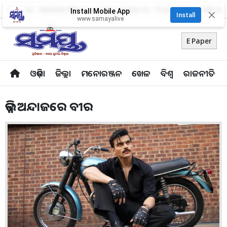
About Us
Advertise With Us
Career
Contact Us
Privacy Policy
Odia Uni
Install Mobile App
✕
Install
www.samayalive
E Paper
ଓଡ଼ିଶା
ଜିଲ୍ଲା
ମନୋରଞ୍ଜନ
ଖେଳ
ବିଶ୍ବ
ରାଜନୀତି
ଭିନ୍ନ ଅନ୍ଦାଜରେ ବୀର