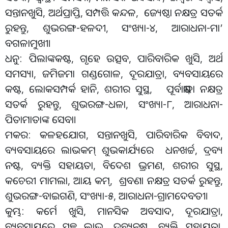
ସନ୍ତାନଖୁସି, ଅର୍ଥପ୍ରାପ୍ତି, ସମ୍ପତ୍ତି କନ୍ଦଳ, ଜ୍ୟେଷ୍ଠା ନକ୍ଷତ୍ର ସତର୍କ
ରୁହନ୍ତୁ, ଶୁଭରଙ୍ଗ-ହଳଦୀ, ସଂଖ୍ୟା-୪, ଆରାଧନା-ମା’
ବଗଳାମୁଖୀ।
ଧନୁ: ପିଲାଙ୍କକଷ୍ଟ, ଗୃହେ ଉତ୍ସବ, ପାରିବାରିକ ଖୁସି, ଅର୍ଥ
ସମସ୍ୟା, ଜମିଜମା ଗଣ୍ଡଗୋଳ, ଦୂରଯାତ୍ରା, ବ୍ୟବସାୟରେ
କଷ୍ଟ, ଲୋକସମ୍ପର୍କ ହାନି, ଶରୀର ସୁସ୍ଥ, ପୂର୍ବାଷାଢ଼ା ନକ୍ଷତ୍ର
ସତର୍କ ରୁହନ୍ତୁ, ଶୁଭରଙ୍ଗ-ଧଳା, ସଂଖ୍ୟା-୮, ଆରାଧନା-
ପିତାମାତାଙ୍କ ସେବା।
ମକର: କଳହଯୋଗ, ସନ୍ତାନଖୁସି, ପାରିବାରିକ ବିବାଦ,
ବ୍ୟବସାୟରେ ଲାଭକମ୍‌ ଶୁଭକାର୍ଯ୍ୟରେ ଧନଖର୍ଚ୍ଚ, ଦ୍ରବ୍ୟ
ନଷ୍ଟ, ବ୍ୟକ୍ତି ସହାୟତା, ବିଦେଶ ଭ୍ରମଣ, ଶରୀର ସୁସ୍ଥ,
କଚେରୀ ମାମଲା, ଆୟ କମ୍‌, ଶ୍ରବଣା ନକ୍ଷତ୍ର ସତର୍କ ରୁହନ୍ତୁ,
ଶୁଭରଙ୍ଗ-ବାଇଗଣି, ସଂଖ୍ୟା-୫, ଆରାଧନା-ଗ୍ରାମଦେବତୀ।
କୁମ୍ଭ: ‌ କର୍ମେ ଖୁସି, ମାନସିକ ଅବସାଦ, ଦୂରଯାତ୍ରା,
ବ୍ୟବସାୟରେ ସ୍ବଳ୍ପ ଲାଭ, ଦ୍ରବ୍ୟନଷ୍ଟ, ବ୍ୟକ୍ତି ସହାୟତା,