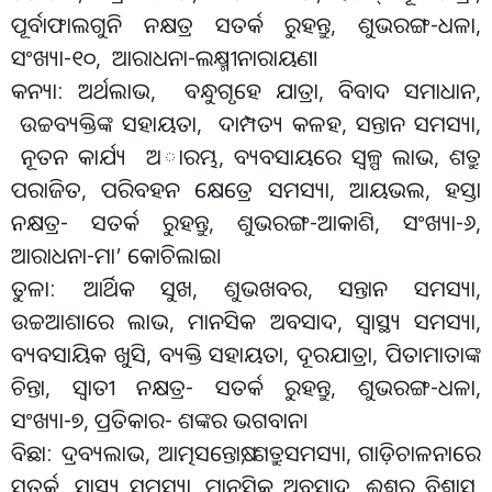
ପୂର୍ବାଫାଲଗୁନି ନକ୍ଷତ୍ର ସତର୍କ ରୁହନ୍ତୁ, ଶୁଭରଙ୍ଗ-ଧଳା,
ସଂଖ୍ୟା-୧୦, ଆରାଧନା-ଲକ୍ଷ୍ମୀନାରାୟଣ।
କନ୍ୟା: ଅର୍ଥଲାଭ, ବନ୍ଧୁଗୃହେ ଯାତ୍ରା, ବିବାଦ ସମାଧାନ,
ଉଚ୍ଚବ୍ୟକ୍ତିଙ୍କ ସହାୟତା, ଦାମ୍ପତ୍ୟ କଳହ, ସନ୍ତାନ ସମସ୍ୟା,
ନୂତନ କାର୍ଯ୍ୟ ଅାରମ୍ଭ, ବ୍ୟବସାୟରେ ସ୍ବଳ୍ପ ଲାଭ, ଶତ୍ରୁ
ପରାଜିତ, ପରିବହନ କ୍ଷେତ୍ରେ ସମସ୍ୟା, ଆୟଭଲ, ହସ୍ତା
ନକ୍ଷତ୍ର- ସତର୍କ ରୁହନ୍ତୁ, ଶୁଭରଙ୍ଗ-ଆକାଶି, ସଂଖ୍ୟା-୬,
ଆରାଧନା-ମା’ କୋଚିଲାଇ।
ତୁଳା: ଆର୍ଥିକ ସୁଖ, ଶୁଭଖବର, ସନ୍ତାନ ସମସ୍ୟା,
ଉଚ୍ଚଆଶାରେ ଲାଭ, ମାନସିକ ଅବସାଦ, ସ୍ବାସ୍ଥ୍ୟ ସମସ୍ୟା,
ବ୍ୟବସାୟିକ ଖୁସି, ବ୍ୟକ୍ତି ସହାୟତା, ଦୂରଯାତ୍ରା, ପିତାମାତାଙ୍କ
ଚିନ୍ତା, ସ୍ବାତୀ ନକ୍ଷତ୍ର- ସତର୍କ ରୁହନ୍ତୁ, ଶୁଭରଙ୍ଗ-ଧଳା,
ସଂଖ୍ୟା-୭, ପ୍ରତିକାର- ଶଙ୍କର ଭଗବାନ।
ବିଛା: ଦ୍ରବ୍ୟଲାଭ, ଆତ୍ମସନ୍ତୋଷ, ଶତ୍ରୁସମସ୍ୟା, ଗାଡ଼ିଚାଳନାରେ
ସତର୍କ, ସ୍ବାସ୍ଥ୍ୟ ସମସ୍ୟା, ମାନସିକ ଅବସାଦ, ଈଶ୍ବର ବିଶ୍ବାସ,