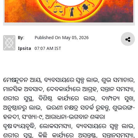
By:
Published On
May 05, 2026
Ipsita
07:07 AM IST
ମେଷ: ନୂତନ ଆୟ, ‌ବ୍ୟବସାୟରେ ସ୍ବଳ୍ପ ଲାଭ, ଶୁଭ ସମାଚାର,
ମାନସିକ ଅବସାଦ, ଦେବକାର୍ଯ୍ୟରେ ଆଗ୍ରହ, ସନ୍ତାନ ସମସ୍ୟା,
ଶରୀର ସୁସ୍ଥ, ବିଶିଷ୍ଠ କାର୍ଯ୍ୟରେ ଲାଭ, ଦାମ୍ପତ୍ୟ ସୁଖ,
ଅନୁଷ୍ଠାନରୁ ଲାଭ, ଭରଣୀ ନକ୍ଷତ୍ର ସତର୍କ ରୁହନ୍ତୁ, ଶୁଭରଙ୍ଗ-
ହଳଦୀ, ସଂଖ୍ୟା-୯, ଆରାଧନା-ଭଗବାନ ଶଙ୍କର।
ବୃଷ: ବ୍ୟୟବୃଦ୍ଧି, ଲୋକସମସ୍ୟା, ବ୍ୟବସାୟରେ ସ୍ବଳ୍ପ ଲାଭ,
ଶରୀର ସୁସ୍ଥ, କିଛି କାର୍ଯ୍ୟରେ ଅସନ୍ତୁଷ୍ଟ, ସନ୍ତାନସମସ୍ୟା,