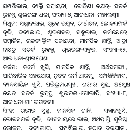
ସମ୍ପତ୍ତିଲାଭ, ବ୍ୟକ୍ତି ସହାୟତା, ରୋହିଣୀ ନକ୍ଷତ୍ର- ସତର୍କ
ରୁହନ୍ତୁ, ଶୁଭରଙ୍ଗ-ଧଳା, ସଂଖ୍ୟା-୭, ଆରାଧନା- ମହାଲକ୍ଷ୍ମୀ।
ମିଥୁନ: ସମ୍ମାନଲାଭ, ଗୃହେ ଉତ୍ସବ, ତୀର୍ଥାଟନ, ଲୋକସମ୍ପର୍କ
ବୃଦ୍ଧି, ଦ୍ରବ୍ୟଲାଭ, ଶୁଭଖବର, ବନ୍ଧୁଲାଭ, କର୍ମକ୍ଷେତ୍ରେ
ସମ୍ମାନିତ, ଉଚ୍ଚବ୍ୟକ୍ତିଙ୍କ ସହାୟତା, ମାନସିକ ଶାନ୍ତି, ଆଦ୍ରା
ନକ୍ଷତ୍ର ସତର୍କ ରୁହନ୍ତୁ, ଶୁଭରଙ୍ଗ-ସବୁଜ, ସଂଖ୍ୟା-୧୨,
ଆରାଧନା-ଶ୍ରୀଗଣେଶ।
କର୍କଟ: କର୍ମେ ଖୁସି, ମାନସିକ ଶାନ୍ତି, ଅର୍ଥସମସ୍ୟା,
ପାରିବାରିକ ସହଯୋଗ, ନୂତନ କର୍ମ ଆରମ୍ଭ, ସମ୍ପତ୍ତିବିବାଦ,
ବ୍ୟବସାୟିକ ଖୁସି, ପରିଭ୍ରମଣସୁଖ, ଶରୀର ସୁସ୍ଥ, ଅଶ୍ଳେଷା
ନକ୍ଷତ୍ର ସତର୍କ ରୁହନ୍ତୁ, ଶୁଭରଙ୍ଗ-ଗୋଲାପି, ସଂଖ୍ୟା-୮,
ଆରାଧନା-ମା’ ଭଗବତୀ।
ସିଂହ: ଶରୀର ସୁସ୍ଥ, ମାନସିକ ଶାନ୍ତି, ସନ୍ତାନଖୁସି,
ଲୋକସମ୍ପର୍କ ବୃଦ୍ଧି, ବ୍ୟବସାୟରେ ଲାଭ, ଅର୍ଥପ୍ରାପ୍ତି, ସୁମିଷ୍ଠ
ଭୋଜନ, ଦ୍ରବ୍ୟଲାଭ, ସମ୍ପତ୍ତିଲାଭ, ହଠାତ୍ ଦୂରଯାତ୍ରା,