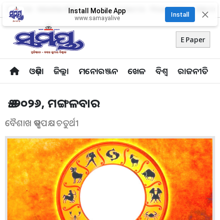
About Us
Advertise With Us
Career
Contact Us
Privacy Policy
Odia Uni
Install Mobile App
✕
Install
www.samayalive
E Paper
ଓଡ଼ିଶା
ଜିଲ୍ଲା
ମନୋରଞ୍ଜନ
ଖେଳ
ବିଶ୍ବ
ରାଜନୀତି
୫.୫.୨୦୨୬, ମଙ୍ଗଳବାର
ବୈଶାଖ କୃଷ୍ଣପକ୍ଷ ଚତୁର୍ଥୀ