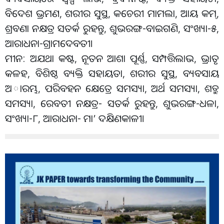
ବିଦେଶ ଭ୍ରମଣ, ଶରୀର ସୁସ୍ଥ, କଚେରୀ ମାମଲା, ଆୟ କମ୍‌,
ଶ୍ରବଣା ନକ୍ଷତ୍ର ସତର୍କ ରୁହନ୍ତୁ, ଶୁଭରଙ୍ଗ-ବାଇଗଣି, ସଂଖ୍ୟା-୫,
ଆରାଧନା-ଗ୍ରାମଦେବତୀ।
ମୀନ: ଅଯଥା କଷ୍ଟ, ନୂତନ ଆଶା ପୂର୍ଣ୍ଣ, ସମ୍ପତ୍ତିଲାଭ, ଭ୍ରାତୃ
କଳହ, ବିଶିଷ୍ଠ ବ୍ୟକ୍ତି ସହାୟତା, ଶରୀର ସୁସ୍ଥ, ବ୍ୟବସାୟ
ଅାରମ୍ଭ, ପରିବହନ କ୍ଷେତ୍ରେ ସମସ୍ୟା, ଅର୍ଥ ସମସ୍ୟା, ଶତ୍ରୁ
ସମସ୍ୟା, ରେବତୀ ନକ୍ଷତ୍ର- ସତର୍କ ରୁହନ୍ତୁ, ଶୁଭରଙ୍ଗ-ଧଳା,
ସଂଖ୍ୟା-୮, ଆରାଧନା- ମା’ ଦକ୍ଷିଣକାଳୀ।