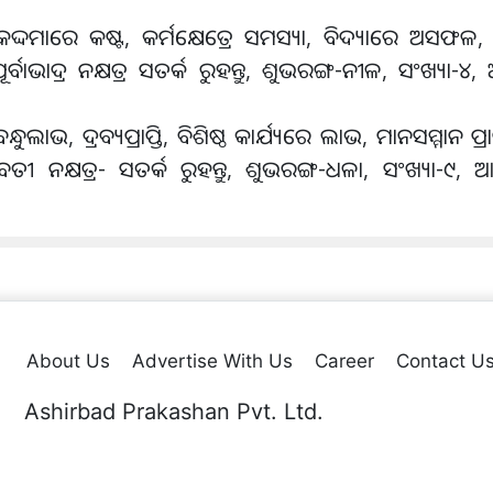
୍ଦମାରେ କଷ୍ଟ, କର୍ମକ୍ଷେତ୍ରେ ସମସ୍ୟା, ବିଦ୍ୟାରେ ଅସଫଳ, ବିଶ
ର୍ବାଭାଦ୍ର ନକ୍ଷତ୍ର ସତର୍କ ରୁହନ୍ତୁ, ଶୁଭରଙ୍ଗ-ନୀଳ, ସଂଖ୍ୟା-୪
ୁଲାଭ, ଦ୍ରବ୍ୟପ୍ରାପ୍ତି, ବିଶିଷ୍ଠ କାର୍ଯ୍ୟରେ ଲାଭ, ମାନସମ୍ମାନ ପ୍ରା
 ନକ୍ଷତ୍ର- ସତର୍କ ରୁହନ୍ତୁ, ଶୁଭରଙ୍ଗ-ଧଳା, ସଂଖ୍ୟା-୯, 
About Us
Advertise With Us
Career
Contact U
Ashirbad Prakashan Pvt. Ltd.
Plot No. 44 & 54, Sector-A,Zone-D, Mancheswar Industrial Estate