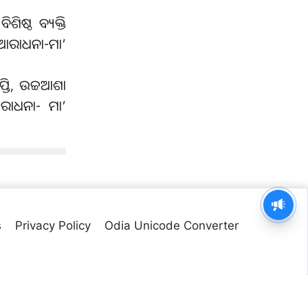
ିଷ୍ଠ ବ୍ୟକ୍ତି
, ଆରାଧନା-ମା’
ପ୍ତି, ଉଚ୍ଚଆଶା
ଆରାଧନା- ମା’
s
Privacy Policy
Odia Unicode Converter