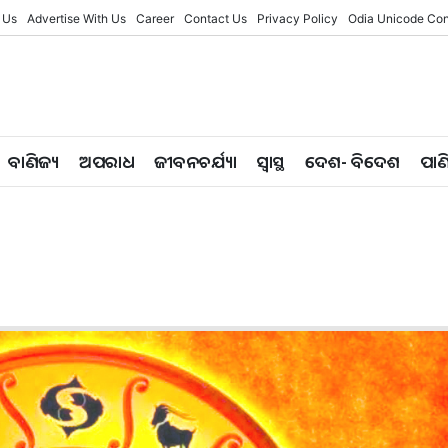
 Us
Advertise With Us
Career
Contact Us
Privacy Policy
Odia Unicode Con
ବାଣିଜ୍ୟ
ଅପରାଧ
ଜୀବନଚର୍ଯ୍ୟା
ସ୍ୱାସ୍ଥ
ଦେଶ- ବିଦେଶ
ପାଣ