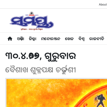
About
ଓଡ଼ିଶା
ଜିଲ୍ଲା
ମନୋରଞ୍ଜନ
ଖେଳ
ବିଶ୍ବ
ରାଜନୀତି
୩୦.୪.୨୦୨୬, ଗୁରୁବାର
ବୈଶାଖ ଶୁକ୍ଳପକ୍ଷ ଚତୁର୍ଦ୍ଦଶୀ