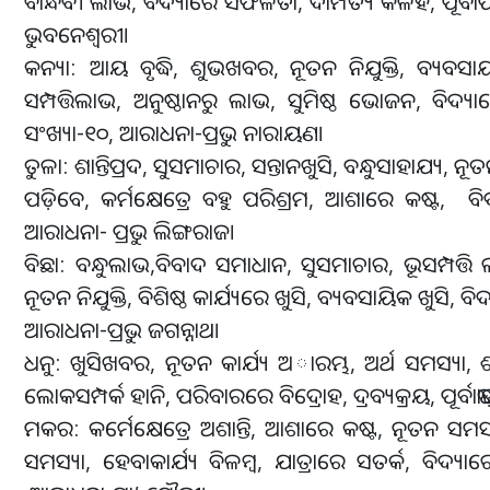
ବାନ୍ଧବୀ ଲାଭ, ବିଦ୍ୟାରେ ସଫଳତା, ଦାମ୍ପତ୍ୟ କଳହ, ପୂର୍ବାଫ
ଭୁବନେଶ୍ବରୀ।
କନ୍ୟା: ଆୟ ବୃଦ୍ଧି, ଶୁଭଖବର, ନୂତନ ନିଯୁକ୍ତି, ବ୍ୟବସାୟ
ସମ୍ପତ୍ତିଲାଭ, ଅନୁଷ୍ଠାନରୁ ଲାଭ, ସୁମିଷ୍ଠ ଭୋଜନ, ବିଦ୍ୟା
ସଂଖ୍ୟା-୧୦, ଆରାଧନା-ପ୍ରଭୁ ନାରାୟଣ।
ତୁଳା: ଶାନ୍ତିପ୍ରଦ, ସୁସମାଚାର, ସନ୍ତାନଖୁସି, ବନ୍ଧୁସାହାଯ୍ୟ, 
ପଡ଼ିବେ, କର୍ମକ୍ଷେତ୍ରେ ବହୁ ପରିଶ୍ରମ, ଆଶାରେ କଷ୍ଟ, ବିଦ୍
ଆରାଧନା- ପ୍ରଭୁ ଲିଙ୍ଗରାଜ।
ବିଛା: ବନ୍ଧୁଲାଭ,ବିବାଦ ସମାଧାନ, ସୁସମାଚାର, ଭୂସମ୍ପତ୍ତି ଲା
ନୂତନ ନିଯୁକ୍ତି, ବିଶିଷ୍ଠ କାର୍ଯ୍ୟରେ ଖୁସି, ବ୍ୟବସାୟିକ ଖୁସି, 
ଆରାଧନା-ପ୍ରଭୁ ଜଗନ୍ନାଥ।
ଧନୁ: ଖୁସିଖବର, ନୂତନ କାର୍ଯ୍ୟ ଅାରମ୍ଭ, ଅର୍ଥ ସମସ୍ୟା, 
ଲୋକସମ୍ପର୍କ ହାନି, ପରିବାରରେ ବିଦ୍ରୋହ, ଦ୍ରବ୍ୟକ୍ରୟ, ପୂର୍ବାଷ
ମକର: କର୍ମେକ୍ଷେତ୍ରେ ଅଶାନ୍ତି, ଆଶାରେ କଷ୍ଟ, ନୂତନ ସମ
ସମସ୍ୟା, ହେବାକାର୍ଯ୍ୟ ବିଳମ୍ବ, ଯାତ୍ରାରେ ସତର୍କ, ବିଦ୍ୟା