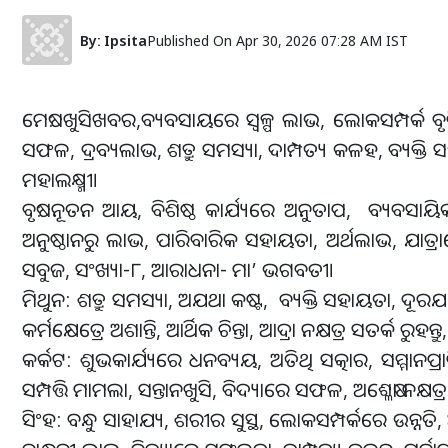
By:
Ipsita
Published On
Apr 30, 2026 07:28 AM IST
ମେଷ: ଖୁସିଖବର,ବ୍ୟବସାୟରେ ସ୍ବଳ୍ପ ଲାଭ, ଲୋକସମ୍ପର୍କ ବୃଦ୍
ସଫଳ, ଦ୍ରବ୍ୟଲାଭ, ଶତ୍ରୁ ସମସ୍ୟା, ଦାମ୍ପତ୍ୟ କଳହ, ବ୍ୟକ୍ତି
ମହାଲକ୍ଷ୍ମୀ।
ବୃଷ: ନୂତନ ଆୟ, ବିଶିଷ୍ଠ କାର୍ଯ୍ୟରେ ଅନୁତାପ, ବ୍ୟବସାୟିକ ଖ
ଅନୁଷ୍ଠାନରୁ ଲାଭ, ପାରିବାରିକ ସହାୟତା, ଅର୍ଥଲାଭ, ଯାତ୍ରାର
ସବୁଜ, ସଂଖ୍ୟା-୮, ଆରାଧନା- ମା’ ଭଗବତୀ।
ମିଥୁନ: ଶତ୍ରୁ ସମସ୍ୟା, ଅଯଥା କଷ୍ଟ, ବ୍ୟକ୍ତି ସହାୟତା, ଦୂର
କର୍ମକ୍ଷେତ୍ରେ ଅଶାନ୍ତି, ଆର୍ଥିକ ଚିନ୍ତା, ଆଦ୍ରା ନକ୍ଷତ୍ର ସତର୍କ
କର୍କଟ: ଶୁଭକାର୍ଯ୍ୟରେ ଧନବ୍ୟୟ, ଅତିଥି ସତ୍କାର, ସମ୍ମାନପ୍ର
ସମ୍ପତ୍ତି ମାମଲା, ସନ୍ତାନଖୁସି, ବିଦ୍ୟାରେ ସଫଳ, ଅଶ୍ଳେଷା ନକ
ସିଂହ: ବନ୍ଧୁ ସାହାଯ୍ୟ, ଶରୀର ସୁସ୍ଥ, ଲୋକସମ୍ପର୍କରେ ଉନ୍ନ