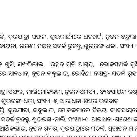
ଧି, ଦୂରଯାତ୍ରା ସଫଳ, ଶୁଭକାର୍ଯ୍ୟରେ ଧନଖର୍ଚ୍ଚ, ନୂତନ ବନ୍ଧୁଲ
 ସହାୟତା, ଭରଣୀ ନକ୍ଷତ୍ର ସତର୍କ ରୁହନ୍ତୁ, ଶୁଭରଙ୍ଗ-ଧଳା, ସଂଖ୍ୟ
ୁସି, ସମ୍ପତ୍ତିଲାଭ, ଉତ୍ସବ ପ୍ରତି ଆଗ୍ରହ, ଲୋକସମ୍ପର୍କ ବୃଦ୍ଧି
େ ସାବଧାନ, ନୂତନ ବନ୍ଧୁଲାଭ, ରୋହିଣୀ ନକ୍ଷତ୍ର- ସତର୍କ ରୁହନ୍
ଯାତ୍ରା ସଫଳ, ମାଲିମୋକଦ୍ଦମା, ନୂତନ ସମସ୍ୟା, ବ୍ୟବସାୟିକ କଷ୍ଟ,
 ରୁହନ୍ତୁ, ଶୁଭରଙ୍ଗ-ଧଳା, ସଂଖ୍ୟା-୭, ଆରାଧନା-ଶଙ୍କର ଭଗବାନ।
ାପ୍ତି, ଦୂରଯାତ୍ରା, ବନ୍ଧୁଲାଭ, ମୋକଦ୍ଦମାରେ ବିଜୟ, ବ୍ୟବସାୟରେ
୍ଷତ୍ର ସତର୍କ ରୁହନ୍ତୁ, ଶୁଭରଙ୍ଗ-ନାଲି, ସଂଖ୍ୟା-୯, ଆରାଧନା-ଗଣେ
ତି, ଆର୍ଥିକଲାଭ, ନୂତନ ଖବର, ଦୂରଯାତ୍ରାରେ ସତର୍କ, ପୁରାତନ ମ