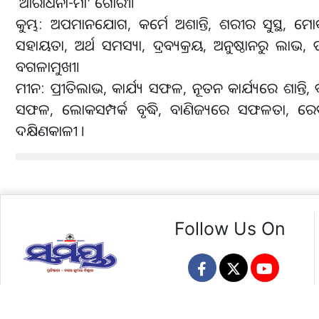
ଆରାଧନା-ମା’ ଗୌରୀ।
କୁମ୍ଭ: ‌ ଅପମାନଯୋଗ, କର୍ମେ ଅଶାନ୍ତି, ଶରୀର ସୁସ୍ଥ, ମୋକଦ
ସହାୟତା, ଅର୍ଥ ସମସ୍ୟା, ଦ୍ରବ୍ୟକ୍ରୟ, ଅନୁଷ୍ଠାନରୁ ଲାଭ, ପୂ
ବଗଳାମୁଖୀ।
ମୀନ: ପ୍ରୀତିଲାଭ, କାର୍ଯ୍ୟ ସଫଳ, ନୂତନ କାର୍ଯ୍ୟରେ ଶାନ୍ତି, ବନ୍ଧ
ସଫଳ, ଲୋକସମ୍ପର୍କ ବୃଦ୍ଧି, ବାଣିଜ୍ୟରେ ସଫଳତା, ରେବତୀ
ଦକ୍ଷିଣକାଳୀ ।
Follow Us On