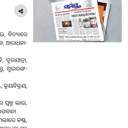
ାଭ, ବିଦ୍ୟାରେ
ା-୬, ଆରାଧନା-
, ଦୂରଯାତ୍ରା,
ତୁ, ଶୁଭରଙ୍ଗ-
 କ୍ରୟବିକ୍ରୟ,
 ସ୍ବଳ୍ପ ଲାଭ,
ଶ ଭଗବାନ।
ାମଲାରେ କଷ୍ଟ,