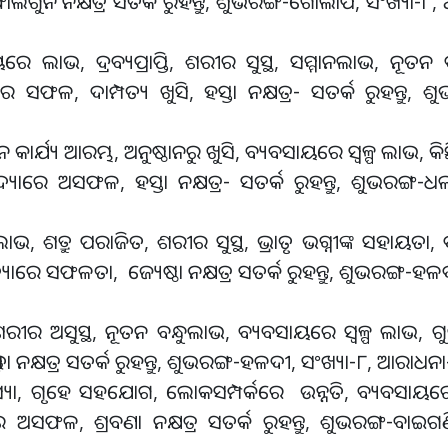
ାଲଗୁନି ନକ୍ଷତ୍ର ସତର୍କ ରୁହନ୍ତୁ, ଶୁଭରଙ୍ଗ-ଗୋଲାପି, ସଂଖ୍ୟା-୮
ରେ ଲାଭ, ଦ୍ରବ୍ୟପ୍ରାପ୍ତି, ଶରୀର ସୁସ୍ଥ, ସମ୍ମାନଲାଭ, ନୂତନ 
ରେ ସଫଳ, ଦାମ୍ପତ୍ୟ ଖୁସି, ହସ୍ତା ନକ୍ଷତ୍ର- ସତର୍କ ରୁହନ୍ତୁ, ଶ
ନୂତନ କାର୍ଯ୍ୟ ଆରମ୍ଭ, ଅନୁଷ୍ଠାନରୁ ଖୁସି, ବ୍ୟବସାୟରେ ସ୍ବଳ୍ପ ଲାଭ,
ୟାରେ ଅସଫଳ, ହସ୍ତା ନକ୍ଷତ୍ର- ସତର୍କ ରୁହନ୍ତୁ, ଶୁଭରଙ୍ଗ-ଧଳ
ଭ, ଶତ୍ରୁ ପରାଜିତ, ଶରୀର ସୁସ୍ଥ, ଭ୍ରାତୃ ଭଗ୍ନୀଙ୍କ ସହାୟତା, ଦା
ବିଦ୍ୟାରେ ସଫଳତା, ଜ୍ୟେଷ୍ଠା ନକ୍ଷତ୍ର ସତର୍କ ରୁହନ୍ତୁ, ଶୁଭରଙ୍ଗ-ହଳ
ଶରୀର ଅସୁସ୍ଥ, ନୂତନ ବନ୍ଧୁଲାଭ, ବ୍ୟବସାୟରେ ସ୍ବଳ୍ପ ଲାଭ, ଗୁ
ାଢ଼ା ନକ୍ଷତ୍ର ସତର୍କ ରୁହନ୍ତୁ, ଶୁଭରଙ୍ଗ-ହଳଦୀ, ସଂଖ୍ୟା-୮, ଆରାଧନା
ସ୍ୟା, ଗୃହେ ସହଯୋଗ, ଲୋକସମ୍ପର୍କରେ ଉନ୍ନତି, ବ୍ୟବସାୟରେ ମା
ରେ ଅସଫଳ, ଶ୍ରବଣା ନକ୍ଷତ୍ର ସତର୍କ ରୁହନ୍ତୁ, ଶୁଭରଙ୍ଗ-ବାଇଗଣ