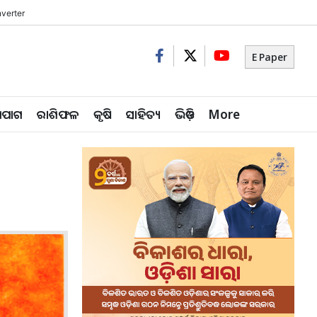
verter
E Paper
ିପାଗ
ରାଶିଫଳ
କୃଷି
ସାହିତ୍ୟ
ଭିଡ଼ିଓ
More