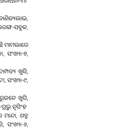
, ଆରାଧନା-ମା’
ବାଣିଜ୍ୟଲାଭ,
ୁଭରଙ୍ଗ-ସବୁଜ,
 କିଛି ମାମଲାରେ
ା, ସଂଖ୍ୟା-୭,
ମ୍ପତ୍ୟ ଖୁସି,
ଦୀ, ସଂଖ୍ୟା-୯,
ରୁଜନେ ଖୁସି,
-ପ୍ରଭୁ ନୃସିଂହ
ନ୍ଦା, ଶତ୍ରୁ
ି, ସଂଖ୍ୟା-୬,