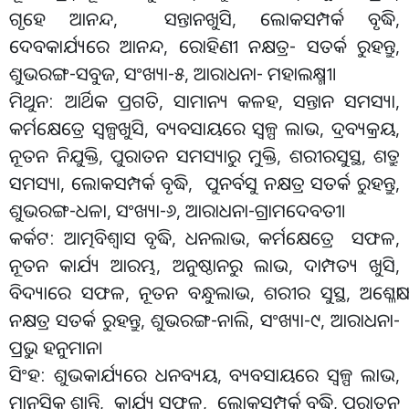
ଗୃହେ ଆନନ୍ଦ, ସନ୍ତାନଖୁସି, ଲୋକସମ୍ପର୍କ ବୃଦ୍ଧି,
ଦେବକାର୍ଯ୍ୟରେ ଆନନ୍ଦ, ରୋହିଣୀ ନକ୍ଷତ୍ର- ସତର୍କ ରୁହନ୍ତୁ,
ଶୁଭରଙ୍ଗ-ସବୁଜ, ସଂଖ୍ୟା-୫, ଆରାଧନା- ମହାଲକ୍ଷ୍ମୀ।
ମିଥୁନ: ଆର୍ଥିକ ପ୍ରଗତି, ସାମାନ୍ୟ କଳହ, ସନ୍ତାନ ସମସ୍ୟା,
କର୍ମକ୍ଷେତ୍ରେ ସ୍ବଳ୍ପଖୁସି, ବ୍ୟବସାୟରେ ସ୍ବଳ୍ପ ଲାଭ, ଦ୍ରବ୍ୟକ୍ରୟ,
ନୂତନ ନିଯୁକ୍ତି, ପୁରାତନ ସମସ୍ୟାରୁ ମୁକ୍ତି, ଶରୀରସୁସ୍ଥ, ଶତ୍ରୁ
ସମସ୍ୟା, ଲୋକସମ୍ପର୍କ ବୃଦ୍ଧି, ପୁନର୍ବସୁ ନକ୍ଷତ୍ର ସତର୍କ ରୁହନ୍ତୁ,
ଶୁଭରଙ୍ଗ-ଧଳା, ସଂଖ୍ୟା-୬, ଆରାଧନା-ଗ୍ରାମଦେବତୀ।
କର୍କଟ: ଆତ୍ମବିଶ୍ବାସ ବୃଦ୍ଧି, ଧନଲାଭ, କର୍ମକ୍ଷେତ୍ରେ ସଫଳ,
ନୂତନ କାର୍ଯ୍ୟ ଆରମ୍ଭ, ଅନୁଷ୍ଠାନରୁ ଲାଭ, ଦାମ୍ପତ୍ୟ ଖୁସି,
ବିଦ୍ୟାରେ ସଫଳ, ନୂତନ ବନ୍ଧୁଲାଭ, ଶରୀର ସୁସ୍ଥ, ଅଶ୍ଳେଷା
ନକ୍ଷତ୍ର ସତର୍କ ରୁହନ୍ତୁ, ଶୁଭରଙ୍ଗ-ନାଲି, ସଂଖ୍ୟା-୯, ଆରାଧନା-
ପ୍ରଭୁ ହନୁମାନ।
ସିଂହ: ଶୁଭକାର୍ଯ୍ୟରେ ଧନବ୍ୟୟ, ବ୍ୟବସାୟରେ ସ୍ବଳ୍ପ ଲାଭ,
ମାନସିକ ଶାନ୍ତି, କାର୍ଯ୍ୟ ସଫଳ, ଲୋକସମ୍ପର୍କ ବୃଦ୍ଧି, ପୁରାତନ