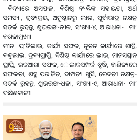
ବିଦ୍ୟାରେ ଅସଫଳ, ବିଶିଷ୍ଠ ବ୍ୟକ୍ତିଙ୍କ ସହାୟତା, ଅର୍ଥ
ସମସ୍ୟା, ଦ୍ରବ୍ୟକ୍ରୟ, ଅନୁଷ୍ଠାନରୁ ଲାଭ, ପୂର୍ବାଭାଦ୍ର ନକ୍ଷତ୍ର
ସତର୍କ ରୁହନ୍ତୁ, ଶୁଭରଙ୍ଗ-ନୀଳ, ସଂଖ୍ୟା-୪, ଆରାଧନା- ମା’
ବଗଳାମୁଖୀ।
ମୀନ: ପ୍ରୀତିଲାଭ, କାର୍ଯ୍ୟ ସଫଳ, ନୂତନ କାର୍ଯ୍ୟରେ ଶାନ୍ତି,
ବନ୍ଧୁଲାଭ, ଦ୍ରବ୍ୟପ୍ରାପ୍ତି, ବିଶିଷ୍ଠ କାର୍ଯ୍ୟରେ ଲାଭ, ମାନସମ୍ମାନ
ପ୍ରାପ୍ତି, ଉଚ୍ଚଆଶା ସଫଳ, େଲାକସମ୍ପର୍କ ବୃଦ୍ଧି, ବାଣିଜ୍ୟରେ
ସଫଳତା, ଶତ୍ରୁ ପରାଜିତ, ଦାମ୍ପତ୍ୟ ଖୁସି, ରେବତୀ ନକ୍ଷତ୍ର-
ସତର୍କ ରୁହନ୍ତୁ, ଶୁଭରଙ୍ଗ-ଧଳା, ସଂଖ୍ୟା-୯, ଆରାଧନା- ମା’
ଦକ୍ଷିଣକାଳୀ।