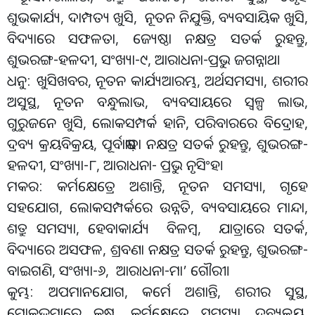
ଶୁଭକାର୍ଯ୍ୟ, ଦାମ୍ପତ୍ୟ ଖୁସି, ନୂତନ ନିଯୁକ୍ତି, ବ୍ୟବସାୟିକ ଖୁସି,
ବିଦ୍ୟାରେ ସଫଳତା, ଜ୍ୟେଷ୍ଠା ନକ୍ଷତ୍ର ସତର୍କ ରୁହନ୍ତୁ,
ଶୁଭରଙ୍ଗ-ହଳଦୀ, ସଂଖ୍ୟା-୯, ଆରାଧନା-ପ୍ରଭୁ ଜଗନ୍ନାଥ।
ଧନୁ: ଖୁସିଖବର, ନୂତନ କାର୍ଯ୍ୟଆରମ୍ଭ, ଅର୍ଥସମସ୍ୟା, ଶରୀର
ଅସୁସ୍ଥ, ନୂତନ ବନ୍ଧୁଲାଭ, ବ୍ୟବସାୟରେ ସ୍ବଳ୍ପ ଲାଭ,
ଗୁରୁଜନେ ଖୁସି, ଲୋକସମ୍ପର୍କ ହାନି, ପରିବାରରେ ବିଦ୍ରୋହ,
ଦ୍ରବ୍ୟ କ୍ରୟବିକ୍ରୟ, ପୂର୍ବାଷାଢ଼ା ନକ୍ଷତ୍ର ସତର୍କ ରୁହନ୍ତୁ, ଶୁଭରଙ୍ଗ-
ହଳଦୀ, ସଂଖ୍ୟା-୮, ଆରାଧନା- ପ୍ରଭୁ ନୃସିଂହ।
ମକର: କର୍ମକ୍ଷେତ୍ରେ ଅଶାନ୍ତି, ନୂତନ ସମସ୍ୟା, ଗୃହେ
ସହଯୋଗ, ଲୋକସମ୍ପର୍କରେ ଉନ୍ନତି, ବ୍ୟବସାୟରେ ମାନ୍ଦା,
ଶତ୍ରୁ ସମସ୍ୟା, ହେବାକାର୍ଯ୍ୟ ବିଳମ୍ବ, ଯାତ୍ରାରେ ସତର୍କ,
ବିଦ୍ୟାରେ ଅସଫଳ, ଶ୍ରବଣା ନକ୍ଷତ୍ର ସତର୍କ ରୁହନ୍ତୁ, ଶୁଭରଙ୍ଗ-
ବାଇଗଣି, ସଂଖ୍ୟା-୬, ଆରାଧନା-ମା’ ଗୌରୀ।
କୁମ୍ଭ: ‌ ଅପମାନଯୋଗ, କର୍ମେ ଅଶାନ୍ତି, ଶରୀର ସୁସ୍ଥ,
ମୋକଦ୍ଦମାରେ କଷ୍ଟ, କର୍ମକ୍ଷେତ୍ରେ ସମସ୍ୟା, ଦ୍ରବ୍ୟକ୍ରୟ,