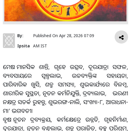
By:
Published On
Apr 28, 2026 07:09
Ipsita
AM IST
ମେଷ: ମାନସିକ ଶାନ୍ତି, ଗୃହେ ଉତ୍ସବ, ଦୂରଯାତ୍ରା ସଫଳ,
ବ୍ୟବସାୟରେ ସ୍ବଳ୍ପଲାଭ, ଉଚ୍ଚବ୍ୟକ୍ତିଙ୍କ ସହାୟତା,
ପାରିବାରିକ ଖୁସି, ଶତ୍ରୁ ସମସ୍ୟା, ଶୁଭକାର୍ଯ୍ୟରେ ବିଳମ୍ବ,
ଶାରୀରିକ ସୁସ୍ଥତା, ନୂତନ କର୍ମନିଯୁକ୍ତି, ଦ୍ରବ୍ୟଲାଭ, ଭରଣୀ
ନକ୍ଷତ୍ର ସତର୍କ ରୁହନ୍ତୁ, ଶୁଭରଙ୍ଗ-ନାଲି, ସଂଖ୍ୟା-୮, ଆରାଧନା-
ମା’ ଭଗବତୀ।
ବୃଷ: ନୂତନ ଦ୍ରବ୍ୟକ୍ରୟ, କର୍ମକ୍ଷେତ୍ରେ ଉନ୍ନତି, ଗୃହନିର୍ମାଣ,
ଦୂରଯାତ୍ରା, ନୂତନ ବନ୍ଧୁଲାଭ, ଶତ୍ରୁ ପରାଜିତ, ବହୁ ପରିଶ୍ରମ,