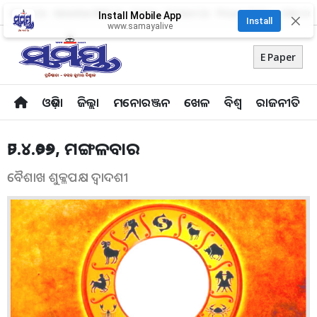
About Us
Advertise With Us
Career
Contact Us
Privacy Policy
Odia Uni
Install Mobile App
✕
Install
www.samayalive
E Paper
ଓଡ଼ିଶା
ଜିଲ୍ଲା
ମନୋରଞ୍ଜନ
ଖେଳ
ବିଶ୍ବ
ରାଜନୀତି
୨୮.୪.୨୦୨୬, ମଙ୍ଗଳବାର
ବୈଶାଖ ଶୁକ୍ଳପକ୍ଷ ଦ୍ବାଦଶୀ