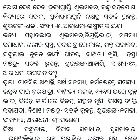
ରୋଗ ଦେଖାଦେବ, ଦ୍ରବ୍ୟପ୍ରାପ୍ତି, ଶୁଭଖବର, ବନ୍ଧୁ ସହଯୋଗ,
ବିଦ୍ୟାରେ ସଫଳ, ପୂର୍ବାଫାଲଗୁନି ନକ୍ଷତ୍ର ସତର୍କ ରୁହନ୍ତୁ,
ଶୁଭରଙ୍ଗ-ଧଳା, ସଂଖ୍ୟା-୭, ଆରାଧନା-ଲକ୍ଷ୍ମୀନାରାୟଣ।
କନ୍ୟା: ସମ୍ମାନଲାଭ, ଶୁଭଖବର,ନିଯୁକ୍ତିଲାଭ, ସମସ୍ୟା
ସମାଧାନ, ଶରୀର ସୁସ୍ଥ, ଦୂରଯାତ୍ରାରେ ଲାଭ, ଶତ୍ରୁ ପରାଜିତ,
ବନ୍ଧୁଲାଭ, ନୂତନ କାର୍ଯ୍ୟ ଆରମ୍ଭ, ଦାମ୍ପତ୍ୟ ଖୁସି, ହସ୍ତା
ନକ୍ଷତ୍ର- ସତର୍କ ରୁହନ୍ତୁ, ଶୁଭରଙ୍ଗ-ଆକାଶି, ସଂଖ୍ୟା-୧୦,
ଆରାଧନା-ଭଗବାନ ବିଷ୍ଣୁ।
ତୁଳା: ମାନସିକ ଅଶାନ୍ତି, ଅର୍ଥ ସମସ୍ୟା, କର୍ମକ୍ଷେତ୍ରେ ସମସ୍ୟା,
ଉତ୍ସବ ପାଇଁ ଦୂରଯାତ୍ରା, ଦାମ୍ପତ୍ୟ କଳହ, ବ୍ୟବସାୟରେ ସ୍ବଳ୍ପ
ଲାଭ, ବିଭିନ୍ନ କାର୍ଯ୍ୟରେ ବିଳମ୍ବ, ସନ୍ତାନ ଖୁସି: ବିଶିଷ୍ଠ ବ୍ୟକ୍ତି
ସହାୟତା, ବିଶାଖା ନକ୍ଷତ୍ର- ସତର୍କ ରୁହନ୍ତୁ, ଶୁଭରଙ୍ଗ-କମଳା,
ସଂଖ୍ୟା-୪, ଆରାଧନା- ଶ୍ରୀ ଗଣେଶ।
ବିଛା: ବନ୍ଧୁଲାଭ, ବିବାଦ ସମାଧାନ, ସୁସମାଚାର,
ଭୂସମ୍ପତ୍ତିଲାଭ, ଶତ୍ରୁ ପରାଜିତ, ଶରୀର ସୁସ୍ଥ, ଗୃେହ