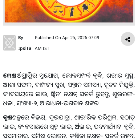
By:
Published On
Apr 25, 2026 07:09
Ipsita
AM IST
ମେଷ
:
ଅର୍ଥପ୍ରାପ୍ତିିର ସୁଯୋଗ
,
ଲୋକସମ୍ପର୍କ ବୃଦ୍ଧି
,
ଶରୀର ସୁସ୍ଥ
,
ଅାଶା ସଫଳ
,
ଦାମ୍ପତ୍ୟ ସୁଖ
,
ସନ୍ତାନ ସମସ୍ୟା
,
ନୂତନ ନିଯୁକ୍ତି
,
ବ୍ୟବସାୟରେ ଲାଭ
,
ଅଶ୍ବିନୀ ନକ୍ଷତ୍ର ସତର୍କ ରୁହନ୍ତୁ
,
ଶୁଭରଙ୍ଗ
-
ଧଳା
,
ସଂଖ୍ୟା
-
୬
,
ଆରାଧନା
-
ଭଗବାନ ଶଙ୍କର
ବୃଷ
:
ଶତ୍ରୁରେ ବିଜୟ
,
ଦୂରଯାତ୍ରା
,
ଶାରୀରିକ ପରିଶ୍ରମ
,
ହଠାତ୍
ଲାଭ
,
ବ୍ୟବସାୟରେ ସ୍ବଳ୍ପ ଲାଭ
,
ଅର୍ଥଲାଭ
,
ପଦମର୍ଯ୍ୟାଦା ବୃଦ୍ଧି
,
ସୁସମାଚାର
,
ସୁମିଷ୍ଠ ଭୋଜନ
,
କୃତ୍ତିକା ନକ୍ଷତ୍ର
-
ସତର୍କ ରୁହନ୍ତୁ
,