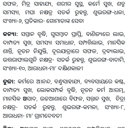
ସଫଳ
,
ମିତ୍ର ସାହାଯ୍ୟ
,
ଶରୀର ସୁସ୍ଥ
,
କର୍ମେ ସୁଖ
,
ଶତ୍ରୁ
ସମସ୍ୟା
,
ମଘା ନକ୍ଷତ୍ର ସତର୍କ ରୁହନ୍ତୁ
,
ଶୁଭରଙ୍ଗ
-
ଧଳା
,
ସଂଖ୍ୟା
-
୬
,
ପ୍ରତିକାର
-
ଗୋମାତାଙ୍କ ସେବା
କନ୍ୟା
:
ସମ୍ମାନ ବୃଦ୍ଧି
,
ସୁସମ୍ବାଦ ପ୍ରାପ୍ତି
,
ବାଣିଜ୍ୟରେ ଲାଭ
,
ଦାମ୍ପତ୍ୟ ସୁଖ
,
ସମସ୍ୟା ସମାଧାନ
,
ସମ୍ପତ୍ତିଲାଭ
,
ମାନସିିକ
ଶାନ୍ତି
,
ନୂତନ ନିଯୁକ୍ତି
,
ଦୂରଯାତ୍ରାରେ ସଫଳ
,
ଦ୍ରବ୍ୟଲାଭ
,
ଉତ୍ତରାଫାଲଗୁନି ନକ୍ଷତ୍ର
-
ସତର୍କ ରୁହନ୍ତୁ
,
ଶୁଭରଙ୍ଗ
-
ବାଦାମି
,
ସଂଖ୍ୟା
-
୧୦
,
ଆରାଧନା
-
ମା
’
ଦକ୍ଷିଣକାଳୀ
ତୁଳା
:
କର୍ମରେ ଅାନନ୍ଦ
,
ବନ୍ଧୁସାହାଯ୍ୟ
,
ବ୍ୟବସାୟରେ କଷ୍ଟ
,
ଦାମ୍ପତ୍ୟ ସୁଖ
,
ଲୋକସମ୍ପର୍କ ବୃଦ୍ଧି
,
ନୂତନ କର୍ମ ଅାରମ୍ଭ
,
ମାନସିକ ଅବସାଦ
,
ଉଚ୍ଚଆଶାରେ ବିଫଳ
,
ସନ୍ତାନ ସୁଖ
,
ଚିତ୍ରା
ନକ୍ଷତ୍ର
-
ସତର୍କ ରୁହନ୍ତୁ
,
ଶୁଭରଙ୍ଗ
-
କମଳା
,
ସଂଖ୍ୟା
-
୮
,
ଆରାଧନା
-
ମା
’
ଗ୍ରାମଦେବତୀ