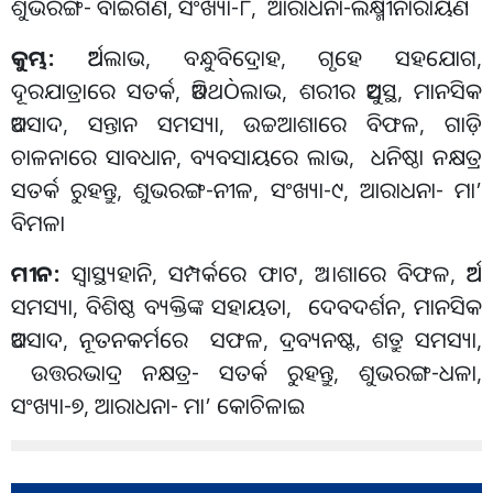
ଶୁଭରଙ୍ଗ
-
ବାଇଗଣି
,
ସଂଖ୍ୟା
-
୮
,
ଆରାଧନା
-
ଲକ୍ଷ୍ମୀନାରାୟଣ
କୁମ୍ଭ
:
ଅର୍ଥଲାଭ
,
ବନ୍ଧୁବିଦ୍ରୋହ
,
ଗୃହେ ସହଯୋଗ
,
ଦୂରଯାତ୍ରାରେ ସତର୍କ
,
ଅତିଥ
Ò
ଲାଭ
,
ଶରୀର ଅସୁସ୍ଥ
,
ମାନସିକ
ଅବସାଦ
,
ସନ୍ତାନ ସମସ୍ୟା
,
ଉଚ୍ଚଆଶାରେ ବିଫଳ
,
ଗାଡ଼ି
ଚାଳନାରେ ସାବଧାନ
,
ବ୍ୟବସାୟରେ ଲାଭ
,
ଧନିଷ୍ଠା ନକ୍ଷତ୍ର
ସତର୍କ ରୁହନ୍ତୁ
,
ଶୁଭରଙ୍ଗ
-
ନୀଳ
,
ସଂଖ୍ୟା
-
୯
,
ଆରାଧନା
-
ମା
’
ବିମଳା
ମୀନ
:
ସ୍ବାସ୍ଥ୍ୟହାନି
,
ସମ୍ପର୍କରେ ଫାଟ
,
ଅାଶାରେ ବିଫଳ
,
ଅର୍ଥ
ସମସ୍ୟା
,
ବିଶିଷ୍ଠ ବ୍ୟକ୍ତିଙ୍କ ସହାୟତା
,
ଦେବଦର୍ଶନ
,
ମାନସିକ
ଅବସାଦ
,
ନୂତନକର୍ମରେ ସଫଳ
,
ଦ୍ରବ୍ୟନଷ୍ଟ
,
ଶତ୍ରୁ ସମସ୍ୟା
,
ଉତ୍ତରଭାଦ୍ର ନକ୍ଷତ୍ର
-
ସତର୍କ ରୁହନ୍ତୁ
,
ଶୁଭରଙ୍ଗ
-
ଧଳା
,
ସଂଖ୍ୟା
-
୭
,
ଆରାଧନା
-
ମା
’
କୋଚିଳାଇ