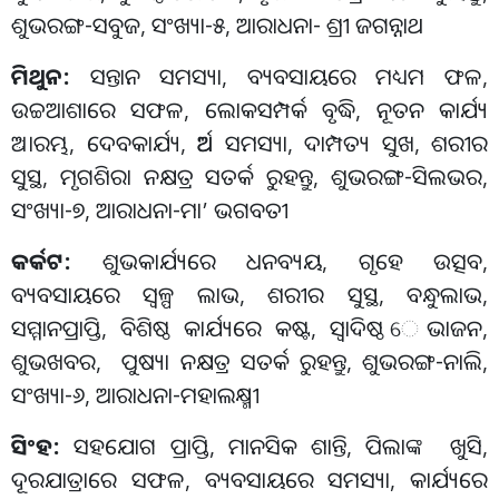
ଶୁଭରଙ୍ଗ
-
ସବୁଜ
,
ସଂଖ୍ୟା
-
୫
,
ଆରାଧନା
-
ଶ୍ରୀ ଜଗନ୍ନାଥ
ମିଥୁନ
:
ସନ୍ତାନ ସମସ୍ୟା
,
ବ୍ୟବସାୟରେ ମଧ୍ୟମ ଫଳ
,
ଉଚ୍ଚଆଶାରେ ସଫଳ
,
ଲୋକସମ୍ପର୍କ ବୃଦ୍ଧି
,
ନୂତନ କାର୍ଯ୍ୟ
ଅାରମ୍ଭ
,
ଦେବକାର୍ଯ୍ୟ
,
ଅର୍ଥ ସମସ୍ୟା
,
ଦାମ୍ପତ୍ୟ ସୁଖ
,
ଶରୀର
ସୁସ୍ଥ
,
ମୃଗଶିରା ନକ୍ଷତ୍ର ସତର୍କ ରୁହନ୍ତୁ
,
ଶୁଭରଙ୍ଗ
-
ସିଲଭର
,
ସଂଖ୍ୟା
-
୭
,
ଆରାଧନା
-
ମା
’
ଭଗବତୀ
କର୍କଟ
:
ଶୁଭକାର୍ଯ୍ୟରେ ଧନବ୍ୟୟ
,
ଗୃହେ ଉତ୍ସବ
,
ବ୍ୟବସାୟରେ ସ୍ବଳ୍ପ ଲାଭ
,
ଶରୀର ସୁସ୍ଥ
,
ବନ୍ଧୁଲାଭ
,
ସମ୍ମାନପ୍ରାପ୍ତି
,
ବିଶିଷ୍ଠ କାର୍ଯ୍ୟରେ କଷ୍ଟ
,
ସ୍ବାଦିଷ୍ଠ େଭାଜନ
,
ଶୁଭଖବର
,
ପୁଷ୍ୟା ନକ୍ଷତ୍ର ସତର୍କ ରୁହନ୍ତୁ
,
ଶୁଭରଙ୍ଗ
-
ନାଲି
,
ସଂଖ୍ୟା
-
୬
,
ଆରାଧନା
-
ମହାଲକ୍ଷ୍ମୀ
ସିଂହ
:
ସହଯୋଗ ପ୍ରାପ୍ତି
,
ମାନସିକ ଶାନ୍ତି
,
ପିଲାଙ୍କ ଖୁସି
,
ଦୂରଯାତ୍ରାରେ ସଫଳ
,
ବ୍ୟବସାୟରେ ସମସ୍ୟା
,
କାର୍ଯ୍ୟରେ