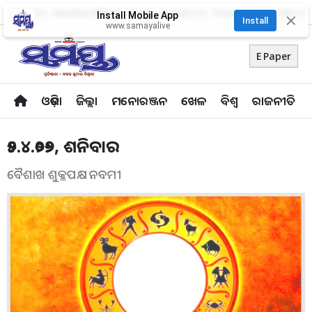
About Us
Advertise With Us
Career
Contact Us
Privacy Policy
Odia Uni
Install Mobile App
✕
Install
www.samayalive
E Paper
ଓଡ଼ିଶା
ଜିଲ୍ଲା
ମନୋରଞ୍ଜନ
ଖେଳ
ବିଶ୍ବ
ରାଜନୀତି
୨୫.୪.୨୦୨୬, ଶନିବାର
ବୈଶାଖ ଶୁକ୍ଳପକ୍ଷ ନବମୀ